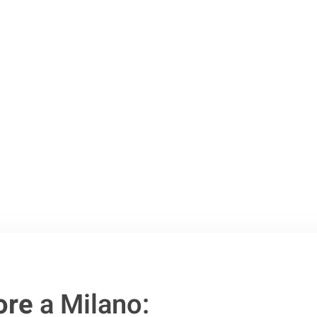
Milano
.
o passo verso un
ore
a Milano: