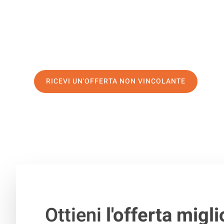
servizio di prima classe
e assicurati i
migliori prezzi in 
Richiedo ora la tua offerta personalizzata e fai il prim
trasloco senza stress a Tirana
RICEVI UN'OFFERTA NON VINCOLANTE
100% non vincolante – Risposta garantita entro 15 minuti.
Ottieni
l'offerta migli