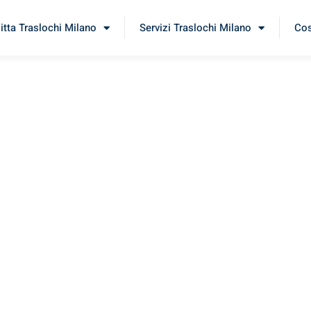
itta Traslochi Milano
Servizi Traslochi Milano
Cos
rana
rimenta il nostro