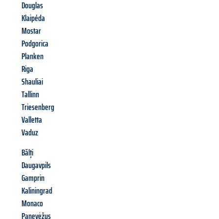
Douglas
Klaipéda
Mostar
Podgorica
Planken
Riga
Shauliai
Tallinn
Triesenberg
Valletta
Vaduz
Bălți
Daugavpils
Gamprin
Kaliningrad
Monaco
Panevėžys