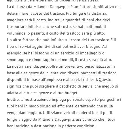
La distanza da Milano a Daugavpils è un fattore significativo nel
determinare il costo del trasloco. Più lunga è la distanza,
maggiore sarà il costo. Inoltre, la quantità di beni che devi
trasportare influisce anche sul costo. Se hai molti mobili
voluminosi o pesanti, il costo del trasloco sarà più alto.
Un altro fattore che può influire sul costo del tuo trasloco è il
tipo di servizi aggiuntivi di cui potresti aver bisogno. Ad
esempio, se hai bisogno di un servizio di imballaggio o
smontaggio e rimontaggio dei mobili, il costo sarà più alto.
La nostra azienda, però, offre un preventivo personalizzato in
base alle esigenze del cliente, con diversi pacchetti di trasloco
disponibili in base all’ampiezza e ai servizi richiesti. Questo
significa che puoi scegliere il pacchetto di servizi che meglio si
adatta alle tue esigenze e al tuo budget.
Inoltre, la nostra azienda impiega personale esperto per gestire i
tuoi beni in modo sicuro ed efficiente, garantendo che nulla
venga danneggiato. Utilizziamo veicoli moderni ideali per il
lungo viaggio da Milano a Daugavpils, assicurando che i tuoi
beni arrivino a destinazione in perfette condizioni.