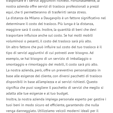
trasportare e i servizi aggiuntivi richiesti. Fortunatamente, la
nostra azienda offre servizi di trasloco professionali a prezzi
equi, che ti permetteranno di trasferirti senza stress.
La distanza da Milano a Daugavpils è un fattore significativo nel
determinare il costo del trasloco. Più lunga è la distanza,
maggiore sarà il costo. Inoltre, la quantità di beni che devi
trasportare influisce anche sul costo. Se hai molti mobili
voluminosi o pesanti, il costo del trasloco sarà più alto.
Un altro fattore che può influire sul costo del tuo trasloco è il
tipo di servizi aggiuntivi di cui potresti aver bisogno. Ad
esempio, se hai bisogno di un servizio di imballaggio o
smontaggio e rimontaggio dei mobili, il costo sarà più alto.
La nostra azienda, però, offre un preventivo personalizzato in
base alle esigenze del cliente, con diversi pacchetti di trasloco
disponibili in base all’ampiezza e ai servizi richiesti. Questo
significa che puoi scegliere il pacchetto di servizi che meglio si
adatta alle tue esigenze e al tuo budget.
Inoltre, la nostra azienda impiega personale esperto per gestire i
tuoi beni in modo sicuro ed efficiente, garantendo che nulla
venga danneggiato. Utilizziamo veicoli moderni ideali per il