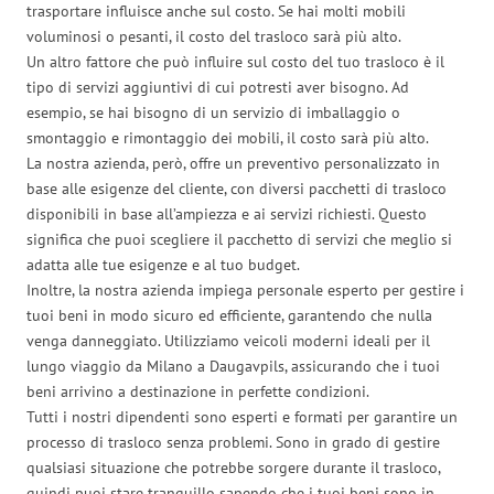
trasportare influisce anche sul costo. Se hai molti mobili
voluminosi o pesanti, il costo del trasloco sarà più alto.
Un altro fattore che può influire sul costo del tuo trasloco è il
tipo di servizi aggiuntivi di cui potresti aver bisogno. Ad
esempio, se hai bisogno di un servizio di imballaggio o
smontaggio e rimontaggio dei mobili, il costo sarà più alto.
La nostra azienda, però, offre un preventivo personalizzato in
base alle esigenze del cliente, con diversi pacchetti di trasloco
disponibili in base all’ampiezza e ai servizi richiesti. Questo
significa che puoi scegliere il pacchetto di servizi che meglio si
adatta alle tue esigenze e al tuo budget.
Inoltre, la nostra azienda impiega personale esperto per gestire i
tuoi beni in modo sicuro ed efficiente, garantendo che nulla
venga danneggiato. Utilizziamo veicoli moderni ideali per il
lungo viaggio da Milano a Daugavpils, assicurando che i tuoi
beni arrivino a destinazione in perfette condizioni.
Tutti i nostri dipendenti sono esperti e formati per garantire un
processo di trasloco senza problemi. Sono in grado di gestire
qualsiasi situazione che potrebbe sorgere durante il trasloco,
quindi puoi stare tranquillo sapendo che i tuoi beni sono in