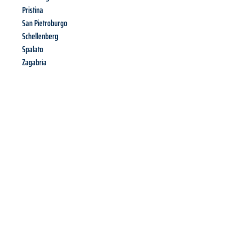
Pristina
San Pietroburgo
Schellenberg
Spalato
Zagabria
Richiedi ora la tua
offerta
al
miglior
prezzo !
Inviateci adesso la vostra richiesta non vincolante e
assicuratevi la vostra
offerta di trasloco per le vostre esigenze
a Milano
al miglior prezzo! Approfitta dell’occasione per