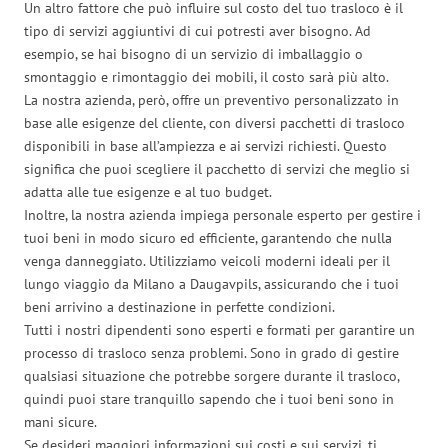
Un altro fattore che può influire sul costo del tuo trasloco è il
tipo di servizi aggiuntivi di cui potresti aver bisogno. Ad
esempio, se hai bisogno di un servizio di imballaggio o
smontaggio e rimontaggio dei mobili, il costo sarà più alto.
La nostra azienda, però, offre un preventivo personalizzato in
base alle esigenze del cliente, con diversi pacchetti di trasloco
disponibili in base all’ampiezza e ai servizi richiesti. Questo
significa che puoi scegliere il pacchetto di servizi che meglio si
adatta alle tue esigenze e al tuo budget.
Inoltre, la nostra azienda impiega personale esperto per gestire i
tuoi beni in modo sicuro ed efficiente, garantendo che nulla
venga danneggiato. Utilizziamo veicoli moderni ideali per il
lungo viaggio da Milano a Daugavpils, assicurando che i tuoi
beni arrivino a destinazione in perfette condizioni.
Tutti i nostri dipendenti sono esperti e formati per garantire un
processo di trasloco senza problemi. Sono in grado di gestire
qualsiasi situazione che potrebbe sorgere durante il trasloco,
quindi puoi stare tranquillo sapendo che i tuoi beni sono in
mani sicure.
Se desideri maggiori informazioni sui costi e sui servizi, ti