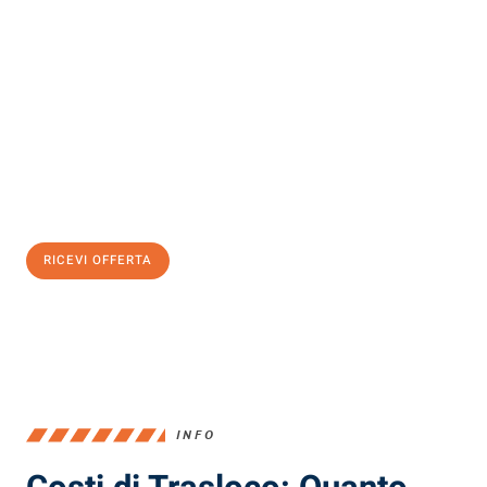
Scopri con Traslochi Milano quanto può essere
facile e senza
stress il tuo trasloco a Milano
. Il nostro team di esperti è pronto
ad assicurarti una transizione senza intoppi nella tua nuova
casa.
Ottieni subito
un'offerta non vincolante
e
risparmia € 100:
RICEVI OFFERTA
0299948957
INFO