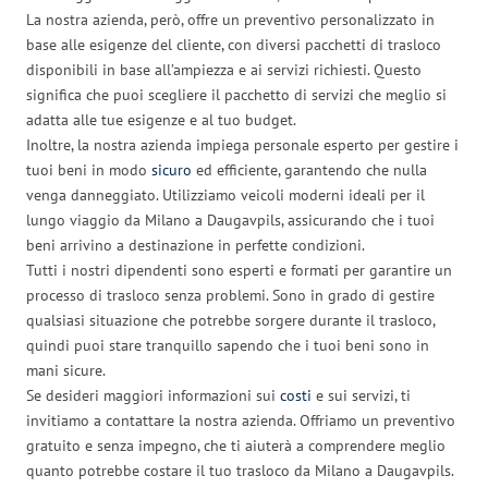
La nostra azienda, però, offre un preventivo personalizzato in
base alle esigenze del cliente, con diversi pacchetti di trasloco
disponibili in base all’ampiezza e ai servizi richiesti. Questo
significa che puoi scegliere il pacchetto di servizi che meglio si
adatta alle tue esigenze e al tuo budget.
Inoltre, la nostra azienda impiega personale esperto per gestire i
tuoi beni in modo
sicuro
ed efficiente, garantendo che nulla
venga danneggiato. Utilizziamo veicoli moderni ideali per il
lungo viaggio da Milano a Daugavpils, assicurando che i tuoi
beni arrivino a destinazione in perfette condizioni.
Tutti i nostri dipendenti sono esperti e formati per garantire un
processo di trasloco senza problemi. Sono in grado di gestire
qualsiasi situazione che potrebbe sorgere durante il trasloco,
quindi puoi stare tranquillo sapendo che i tuoi beni sono in
mani sicure.
Se desideri maggiori informazioni sui
costi
e sui servizi, ti
invitiamo a contattare la nostra azienda. Offriamo un preventivo
gratuito e senza impegno, che ti aiuterà a comprendere meglio
quanto potrebbe costare il tuo trasloco da Milano a Daugavpils.