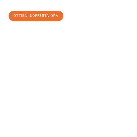
un
trasloco senza stress
e con il massimo comfort:
OTTIENI L'OFFERTA ORA