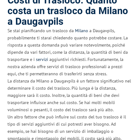
Costi di Trasloco: Quanto
costa un trasloco da Milano
a Daugavpils
Se stai pianificando un trasloco da
Milano
a Daugavpils,
probabilmente ti starai chiedendo quanto potrebbe costare. La
risposta a questa domanda può variare notevolmente, poiché
dipende da vari fattori, come la distanza, la quantità di beni da
trasportare e i
servizi
aggiuntivi richiesti. Fortunatamente, la
nostra azienda offre servizi di trasloco professionali a prezzi
equi, che ti permetteranno di trasferirti senza stress.
La distanza da Milano a Daugavpils è un fattore significativo nel
determinare il costo del trasloco. Più lunga è la distanza,
maggiore sarà il costo. Inoltre, la quantità di beni che devi
trasportare influisce anche sul costo. Se hai molti mobili
voluminosi o pesanti, il costo del trasloco sarà più alto.
Un altro fattore che può influire sul costo del tuo trasloco è il
tipo di servizi aggiuntivi di cui potresti aver bisogno. Ad
esempio, se hai bisogno di un servizio di imballaggio o
smontaggio e rimontaggio dei mobili, il costo sarà più alto.