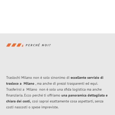
PERCHÉ NOI?
Traslochi Milano non è solo sinonimo di
eccellente
servizio di
trasloco
a
Milano
, ma anche di prezzi trasparenti ed equi.
Trasferirsi a
Milano
non è solo una sfida logistica ma anche
finanziaria. Ecco perché ti offriamo
una panoramica dettagliata e
chiara dei costi,
così saprai esattamente cosa aspettarti, senza
costi nascosti o spese impreviste.