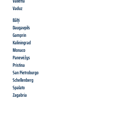
Valletta
Vaduz
Bălți
Daugavpils
Gamprin
Kaliningrad
Monaco
Panevėžys
Pristina
San Pietroburgo
Schellenberg
Spalato
Zagabria