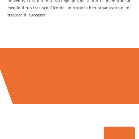
preventivo gratuito e senza impegno, per aiutarti a pianificare al
meglio il tuo trasloco. Ricorda, un trasloco ben organizzato è un
trasloco di successo!
Traslochi Milano in numeri: