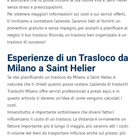
senza stress e preoccupazioni.
Per ottenere maggiori informazioni sui costi e sui servizi offerti,
ti invitiamo a contattare l’azienda. Saranno lieti di fornirti un
preventivo gratuito e senza impegno, per aiutarti a pianificare al
meglio il tuo trasloco. Ricorda, un trasloco ben organizzato è un
trasloco di successo!
Esperienze di un Trasloco da
Milano a Saint Helier
Se stai pianificando un trasloco da Milano a Saint Helier, è
naturale che ti chiedi quanto possa costare. L’azienda di traslochi
Traslochi Milano offre servizi professionali a prezzi equi, e in
questo articolo ti daremo un’idea di come vengono calcolati i
costi.
Innanzitutto, è importante sottolineare che diversi fattori
influenzano il costo di un trasloco. La distanza è ovviamente un
fattore importante: più è lungo il viaggio, più saranno alti i costi.
Il volume dei beni da trasportare influisce anche sul prezzo: più