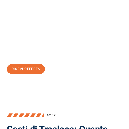
Scopri con Traslochi Milano quanto può essere
facile e senza
stress il tuo trasloco a Milano
. Il nostro team di esperti è pronto
ad assicurarti una transizione senza intoppi nella tua nuova
casa.
Ottieni subito
un'offerta non vincolante
e
risparmia € 100:
RICEVI OFFERTA
0299948957
INFO