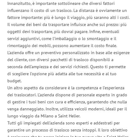
Innanzitutto, è importante sottolineare che diversi fattori
influenzano il costo di un trasloco. La distanza è ovviamente un
fattore importante: più è lungo il viaggio, più saranno alti i costi.
Il volume dei beni da trasportare influisce anche sul prezzo: più
oggetti devi trasportare, più dovrai pagare. Infine, eventuali
servizi aggiuntivi, come l’imballaggio o lo smontaggio e il
rimontaggio dei mobili, possono aumentare il costo finale.
L’azienda offre un preventivo personalizzato in base alle esigenze
del cliente, con diversi pacchetti di trasloco disponibili a
seconda dell’ampiezza e dei servizi richiesti. Questo ti permette
di scegliere l’opzione più adatta alle tue necessità e al tuo
budget.
Un altro aspetto da considerare è la competenza e l’esperienza
dei traslocatori. L’azienda dispone di personale esperto in grado
di gestire i tuoi beni con cura e efficienza, garantendo che nulla
venga danneggiato. Inoltre, utilizza veicoli moderni, ideali per il
lungo viaggio da Milano a Saint Helier.
Tutti gli impiegati dell’azienda sono esperti e addestrati per
garantire un processo di trasloco senza intoppi. Il loro obiettivo
è assicurare che tu possa iniziare la tua nuova vita a Saint Helier