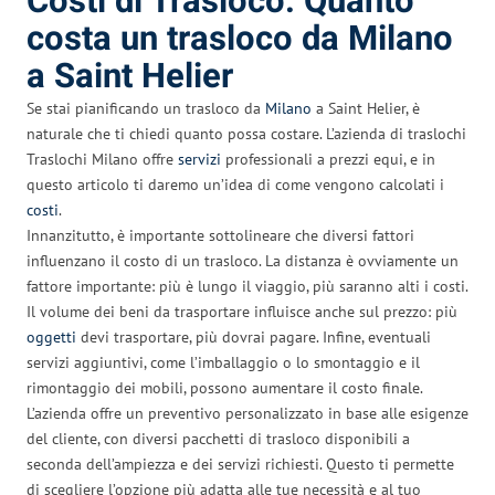
Costi di Trasloco: Quanto
costa un trasloco da Milano
a Saint Helier
Se stai pianificando un trasloco da
Milano
a Saint Helier, è
naturale che ti chiedi quanto possa costare. L’azienda di traslochi
Traslochi Milano offre
servizi
professionali a prezzi equi, e in
questo articolo ti daremo un’idea di come vengono calcolati i
costi
.
Innanzitutto, è importante sottolineare che diversi fattori
influenzano il costo di un trasloco. La distanza è ovviamente un
fattore importante: più è lungo il viaggio, più saranno alti i costi.
Il volume dei beni da trasportare influisce anche sul prezzo: più
oggetti
devi trasportare, più dovrai pagare. Infine, eventuali
servizi aggiuntivi, come l’imballaggio o lo smontaggio e il
rimontaggio dei mobili, possono aumentare il costo finale.
L’azienda offre un preventivo personalizzato in base alle esigenze
del cliente, con diversi pacchetti di trasloco disponibili a
seconda dell’ampiezza e dei servizi richiesti. Questo ti permette
di scegliere l’opzione più adatta alle tue necessità e al tuo