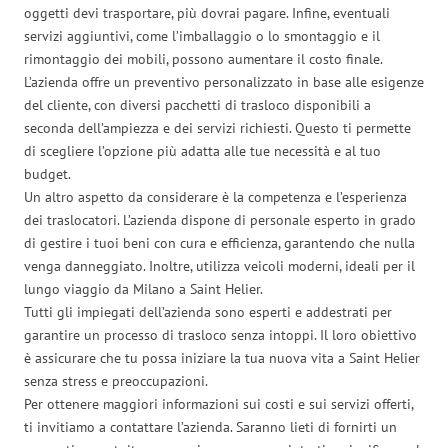
oggetti devi trasportare, più dovrai pagare. Infine, eventuali
servizi aggiuntivi, come l’imballaggio o lo smontaggio e il
rimontaggio dei mobili, possono aumentare il costo finale.
L’azienda offre un preventivo personalizzato in base alle esigenze
del cliente, con diversi pacchetti di trasloco disponibili a
seconda dell’ampiezza e dei servizi richiesti. Questo ti permette
di scegliere l’opzione più adatta alle tue necessità e al tuo
budget.
Un altro aspetto da considerare è la competenza e l’esperienza
dei traslocatori. L’azienda dispone di personale esperto in grado
di gestire i tuoi beni con cura e efficienza, garantendo che nulla
venga danneggiato. Inoltre, utilizza veicoli moderni, ideali per il
lungo viaggio da Milano a Saint Helier.
Tutti gli impiegati dell’azienda sono esperti e addestrati per
garantire un processo di trasloco senza intoppi. Il loro obiettivo
è assicurare che tu possa iniziare la tua nuova vita a Saint Helier
senza stress e preoccupazioni.
Per ottenere maggiori informazioni sui costi e sui servizi offerti,
ti invitiamo a contattare l’azienda. Saranno lieti di fornirti un