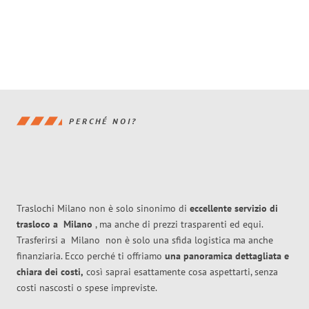
PERCHÉ NOI?
Traslochi Milano non è solo sinonimo di
eccellente
servizio di
trasloco
a
Milano
, ma anche di prezzi trasparenti ed equi.
Trasferirsi a
Milano
non è solo una sfida logistica ma anche
finanziaria. Ecco perché ti offriamo
una panoramica dettagliata e
chiara dei costi,
così saprai esattamente cosa aspettarti, senza
costi nascosti o spese impreviste.