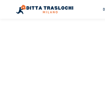
D
TRASLOCHI MILANO
Traslochi
Milano
Tu
Il tuo trasloco Milano Tuzla può essere così facile! Spe