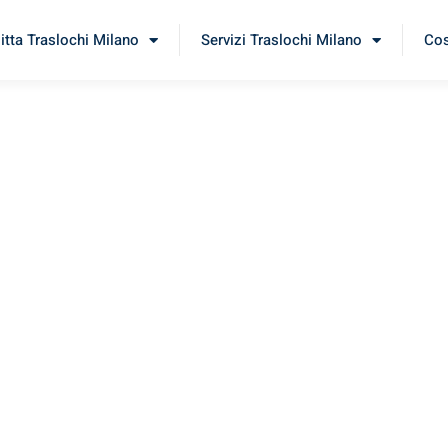
itta Traslochi Milano
Servizi Traslochi Milano
Cos
zla
rimenta il nostro
servizio