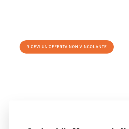
di prima classe
e assicurati i
migliori prezzi in Milano
.
Richiedo ora la tua offerta personalizzata e fai il prim
trasloco senza stress a Tuzla
RICEVI UN'OFFERTA NON VINCOLANTE
100% non vincolante – Risposta garantita entro 15 minuti.