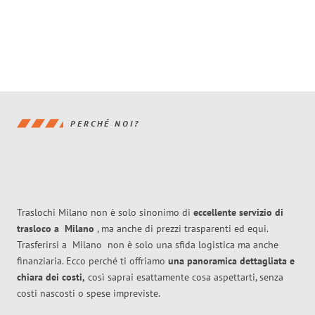
PERCHÉ NOI?
Traslochi Milano non è solo sinonimo di
eccellente
servizio di
trasloco
a
Milano
, ma anche di prezzi trasparenti ed equi.
Trasferirsi a
Milano
non è solo una sfida logistica ma anche
finanziaria. Ecco perché ti offriamo
una panoramica dettagliata e
chiara dei costi,
così saprai esattamente cosa aspettarti, senza
costi nascosti o spese impreviste.