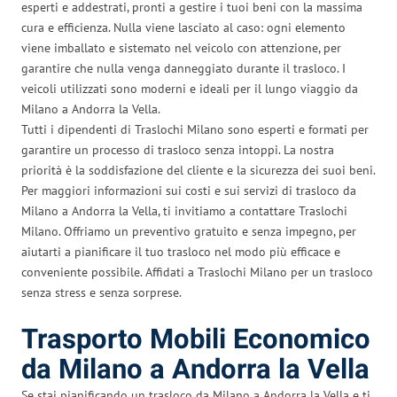
esperti e addestrati, pronti a gestire i tuoi beni con la massima
cura e efficienza. Nulla viene lasciato al caso: ogni elemento
viene imballato e sistemato nel veicolo con attenzione, per
garantire che nulla venga danneggiato durante il trasloco. I
veicoli utilizzati sono moderni e ideali per il lungo viaggio da
Milano a Andorra la Vella.
Tutti i dipendenti di Traslochi Milano sono esperti e formati per
garantire un processo di trasloco senza intoppi. La nostra
priorità è la soddisfazione del cliente e la sicurezza dei suoi beni.
Per maggiori informazioni sui costi e sui servizi di trasloco da
Milano a Andorra la Vella, ti invitiamo a contattare Traslochi
Milano. Offriamo un preventivo gratuito e senza impegno, per
aiutarti a pianificare il tuo trasloco nel modo più efficace e
conveniente possibile. Affidati a Traslochi Milano per un trasloco
senza stress e senza sorprese.
Trasporto Mobili Economico
da Milano a Andorra la Vella
Se stai pianificando un trasloco da Milano a Andorra la Vella e ti