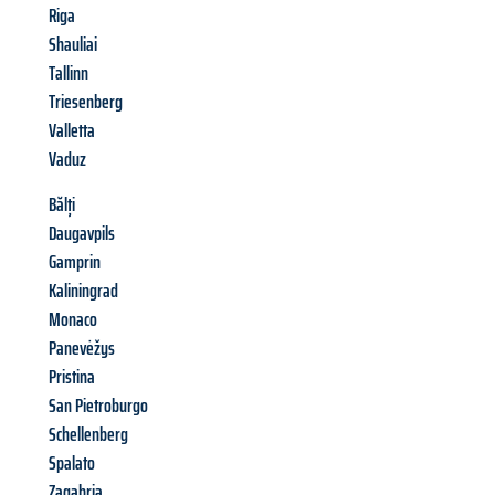
Riga
Shauliai
Tallinn
Triesenberg
Valletta
Vaduz
Bălți
Daugavpils
Gamprin
Kaliningrad
Monaco
Panevėžys
Pristina
San Pietroburgo
Schellenberg
Spalato
Zagabria