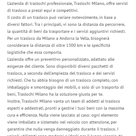
L’azienda di traslochi professionale, Traslochi Milano, offre servizi
di trasloco a prezzi equi e competitivi.
Il costo di un trasloco può variare notevolmente, in base a
diversi fattori. Tra i principali, vi sono la distanza da percorrere,
la quantità di beni da trasportare e i servizi aggiuntivi richiesti.
Per un trasloco da Milano a Andorra la Vella, bisognerà
considerare la distanza di oltre 1300 km e le specificità
logistiche che essa comporta.
L’azienda offre un preventivo personalizzato, adattato alle
esigenze del cliente. Sono disponibili diversi pacchetti di
trasloco, a seconda dell’ampiezza del trasloco e dei servizi
richiesti. Che tu abbia bisogno di un trasloco completo, con
imballaggio e smontaggio dei mobili, o solo di un trasporto di
beni, Traslochi Milano ha la soluzione giusta per te.
Inoltre, Traslochi Milano vanta un team di addetti al trasloco
esperti e addestrati, pronti a gestire i tuoi beni con la massima
cura e efficienza. Nulla viene lasciato al caso: ogni elemento
viene imballato e sistemato nel veicolo con attenzione, per
garantire che nulla venga danneggiato durante il trasloco. I
veicoli utilizzati sono moderni e ideali per il lungo viaggio da