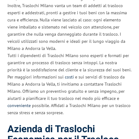
Inoltre, Traslochi Milano vanta un team di addetti al trasloco
esperti e addestrati, pronti a gestire i tuoi beni con la massima
cura e efficienza. Nulla viene lasciato al caso: ogni elemento
viene imballato e sistemato nel veicolo con attenzione, per
garantire che nulla venga danneggiato durante il trasloco. I
veicoli utilizzati sono moderni e ideali per il lungo viaggio da
Milano a Andorra la Vella.
Tutti i dipendenti di Traslochi Milano sono esperti e formati per
garantire un processo di trasloco senza intoppi. La nostra
priorità è la soddisfazione del cliente e la sicurezza dei suoi beni.
Per maggiori informazioni sui
costi
e sui servizi di trasloco da
Milano a Andorra la Vella, ti invitiamo a contattare Traslochi
Milano. Offriamo un preventivo gratuito e senza impegno, per
aiutarti a pianificare il tuo trasloco nel modo più efficace e
conveniente
possibile. Affidati a Traslochi Milano per un trasloco
senza stress e senza sorprese.
Azienda di Traslochi