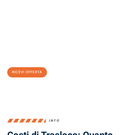
Scopri con Traslochi Milano quanto può essere
facile e senza
stress il tuo trasloco a Milano
. Il nostro team di esperti è pronto
ad assicurarti una transizione senza intoppi nella tua nuova
casa.
Ottieni subito
un'offerta non vincolante
e
risparmia € 100:
RICEVI OFFERTA
0299948957
INFO