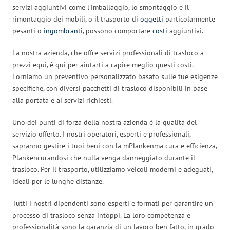
servizi aggiuntivi come l’imballaggio, lo smontaggio e il
rimontaggio dei mobili, o il trasporto di
oggetti
particolarmente
pesanti o
ingombranti
, possono comportare
costi
aggiuntivi.
La nostra azienda, che offre servizi professionali di trasloco a
prezzi equi, è qui per aiutarti a capire meglio questi costi.
Forniamo un preventivo personalizzato basato sulle tue esigenze
specifiche, con diversi pacchetti di trasloco disponibili in base
alla portata e ai servizi richiesti.
Uno dei punti di forza della nostra azienda è la qualità del
servizio offerto. I nostri operatori, esperti e professionali,
sapranno gestire i tuoi beni con la mPlankenma cura e efficienza,
Plankencurandosi che nulla venga danneggiato durante il
trasloco. Per il trasporto, utilizziamo veicoli moderni e adeguati,
ideali per le lunghe distanze.
Tutti i nostri dipendenti sono esperti e formati per garantire un
processo di trasloco senza intoppi. La loro competenza e
professionalità sono la garanzia di un lavoro ben fatto, in grado