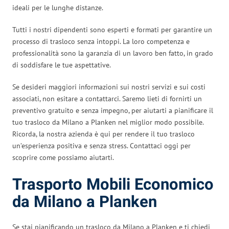
ideali per le lunghe distanze.
Tutti i nostri dipendenti sono esperti e formati per garantire un
processo di trasloco senza intoppi. La loro competenza e
professionalità sono la garanzia di un lavoro ben fatto, in grado
di soddisfare le tue aspettative.
Se desideri maggiori informazioni sui nostri servizi e sui costi
associati, non esitare a contattarci. Saremo lieti di fornirti un
preventivo gratuito e senza impegno, per aiutarti a pianificare il
tuo trasloco da Milano a Planken nel miglior modo possibile.
Ricorda, la nostra azienda è qui per rendere il tuo trasloco
un’esperienza positiva e senza stress. Contattaci oggi per
scoprire come possiamo aiutarti.
Trasporto Mobili Economico
da Milano a Planken
Se stai pianificando un trasloco da Milano a Planken e ti chiedi