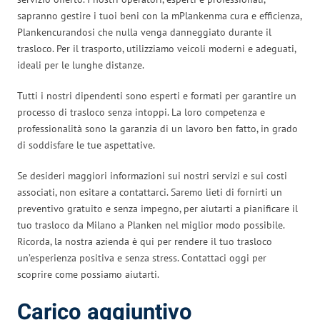
sapranno gestire i tuoi beni con la mPlankenma cura e efficienza,
Plankencurandosi che nulla venga danneggiato durante il
trasloco. Per il trasporto, utilizziamo veicoli moderni e adeguati,
ideali per le lunghe distanze.
Tutti i nostri dipendenti sono esperti e formati per garantire un
processo di trasloco senza intoppi. La loro competenza e
professionalità sono la garanzia di un lavoro ben fatto, in grado
di soddisfare le tue aspettative.
Se desideri maggiori informazioni sui nostri servizi e sui costi
associati, non esitare a contattarci. Saremo lieti di fornirti un
preventivo gratuito e senza impegno, per aiutarti a pianificare il
tuo trasloco da Milano a Planken nel miglior modo possibile.
Ricorda, la nostra azienda è qui per rendere il tuo trasloco
un’esperienza positiva e senza stress. Contattaci oggi per
scoprire come possiamo aiutarti.
Carico aggiuntivo