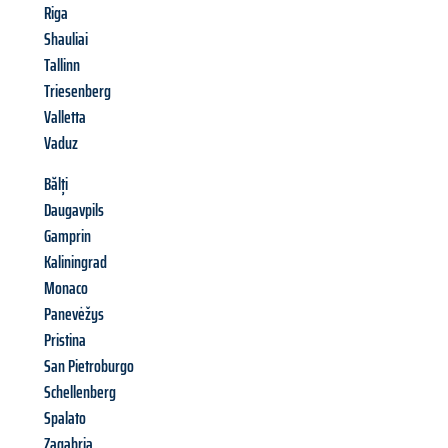
Riga
Shauliai
Tallinn
Triesenberg
Valletta
Vaduz
Bălți
Daugavpils
Gamprin
Kaliningrad
Monaco
Panevėžys
Pristina
San Pietroburgo
Schellenberg
Spalato
Zagabria