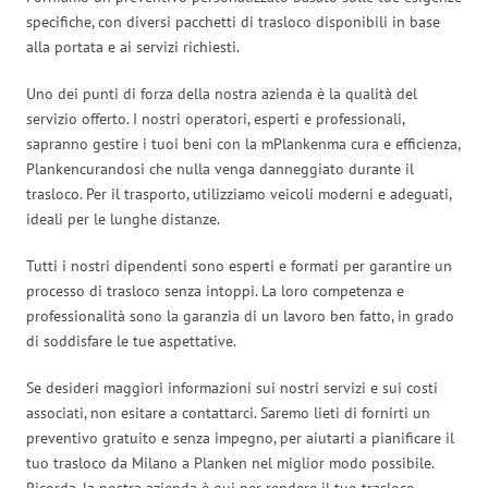
specifiche, con diversi pacchetti di trasloco disponibili in base
alla portata e ai servizi richiesti.
Uno dei punti di forza della nostra azienda è la qualità del
servizio offerto. I nostri operatori, esperti e professionali,
sapranno gestire i tuoi beni con la mPlankenma cura e efficienza,
Plankencurandosi che nulla venga danneggiato durante il
trasloco. Per il trasporto, utilizziamo veicoli moderni e adeguati,
ideali per le lunghe distanze.
Tutti i nostri dipendenti sono esperti e formati per garantire un
processo di trasloco senza intoppi. La loro competenza e
professionalità sono la garanzia di un lavoro ben fatto, in grado
di soddisfare le tue aspettative.
Se desideri maggiori informazioni sui nostri servizi e sui costi
associati, non esitare a contattarci. Saremo lieti di fornirti un
preventivo gratuito e senza impegno, per aiutarti a pianificare il
tuo trasloco da Milano a Planken nel miglior modo possibile.
Ricorda, la nostra azienda è qui per rendere il tuo trasloco