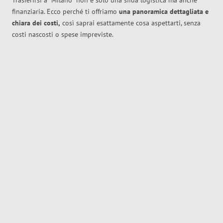
Trasferirsi a
Milano
non è solo una sfida logistica ma anche
finanziaria. Ecco perché ti offriamo
una panoramica dettagliata e
chiara dei costi,
così saprai esattamente cosa aspettarti, senza
costi nascosti o spese impreviste.