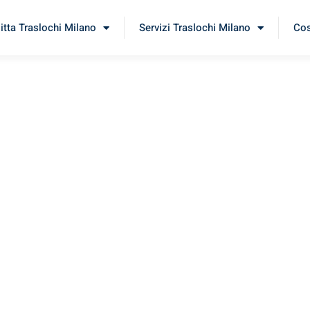
itta Traslochi Milano
Servizi Traslochi Milano
Cos
duz
rimenta il nostro