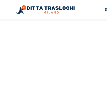
D
TRASLOCHI MILANO
Traslochi
Milano
Va
Il tuo trasloco Milano Vaduz può essere così facile! Spe