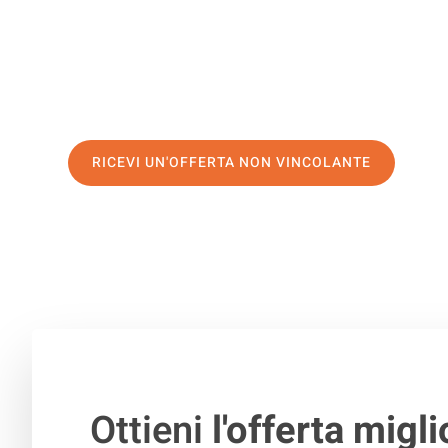
servizio di prima classe
e assicurati i
migliori prezzi in 
Richiedo ora la tua offerta personalizzata e fai il prim
trasloco senza stress a Vaduz
RICEVI UN'OFFERTA NON VINCOLANTE
100% non vincolante – Risposta garantita entro 15 minuti.
Ottieni
l'offerta migli