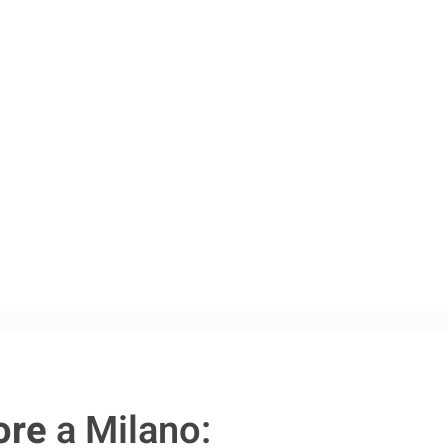
Milano
.
o passo verso un
ore
a Milano: