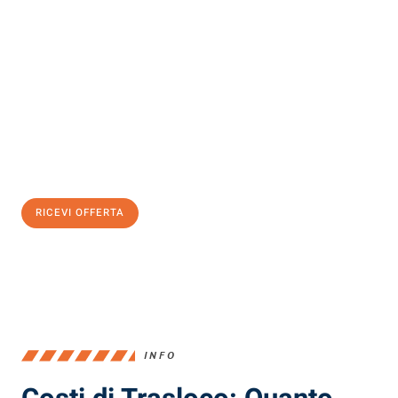
Scopri con Traslochi Milano quanto può essere
facile e senza
stress il tuo trasloco a Milano
. Il nostro team di esperti è pronto
ad assicurarti una transizione senza intoppi nella tua nuova
casa.
Ottieni subito
un'offerta non vincolante
e
risparmia € 100:
RICEVI OFFERTA
0299948957
INFO