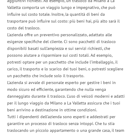
aggiuntivi richiesti. Ad esempio, un trasloco da Milano a La
Valletta comporta un viaggio lungo e impegnativo, che può
influire sul costo totale. Inoltre, la quantità di beni da
trasportare può influire sul costo: più beni hai, più alto sarà il
costo del trasloco.
L’azienda offre un preventivo personalizzato, adattato alle
esigenze specifiche del cliente. Ci sono pacchetti di trasloco
disponibili basati sull’ampiezza e sui servizi richiesti, che
possono aiutare a risparmiare sui costi totali. Ad esempio,
potresti optare per un pacchetto che include l’imballaggio, il
carico, il trasporto e lo scarico dei tuoi beni, o potresti scegliere
un pacchetto che include solo il trasporto.
L’azienda si avvale di personale esperto per gestire i beni in
modo sicuro ed efficiente, garantendo che nulla venga
danneggiato durante il trasloco. L’uso di veicoli moderni e adatti
per il lungo viaggio da Milano a La Valletta assicura che i tuoi
beni arrivino a destinazione in ottime condizioni.
Tutti i dipendenti dell’azienda sono esperti e addestrati per
garantire un processo di trasloco senza intoppi. Che tu stia
traslocando un piccolo appartamento o una grande casa, il team