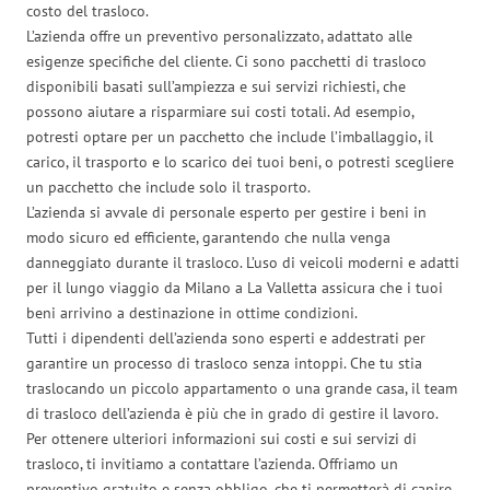
costo del trasloco.
L’azienda offre un preventivo personalizzato, adattato alle
esigenze specifiche del cliente. Ci sono pacchetti di trasloco
disponibili basati sull’ampiezza e sui servizi richiesti, che
possono aiutare a risparmiare sui costi totali. Ad esempio,
potresti optare per un pacchetto che include l’imballaggio, il
carico, il trasporto e lo scarico dei tuoi beni, o potresti scegliere
un pacchetto che include solo il trasporto.
L’azienda si avvale di personale esperto per gestire i beni in
modo sicuro ed efficiente, garantendo che nulla venga
danneggiato durante il trasloco. L’uso di veicoli moderni e adatti
per il lungo viaggio da Milano a La Valletta assicura che i tuoi
beni arrivino a destinazione in ottime condizioni.
Tutti i dipendenti dell’azienda sono esperti e addestrati per
garantire un processo di trasloco senza intoppi. Che tu stia
traslocando un piccolo appartamento o una grande casa, il team
di trasloco dell’azienda è più che in grado di gestire il lavoro.
Per ottenere ulteriori informazioni sui costi e sui servizi di
trasloco, ti invitiamo a contattare l’azienda. Offriamo un
preventivo gratuito e senza obbligo, che ti permetterà di capire