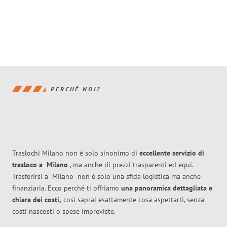
PERCHÉ NOI?
Traslochi Milano non è solo sinonimo di
eccellente
servizio di
trasloco
a
Milano
, ma anche di prezzi trasparenti ed equi.
Trasferirsi a
Milano
non è solo una sfida logistica ma anche
finanziaria. Ecco perché ti offriamo
una panoramica dettagliata e
chiara dei costi,
così saprai esattamente cosa aspettarti, senza
costi nascosti o spese impreviste.