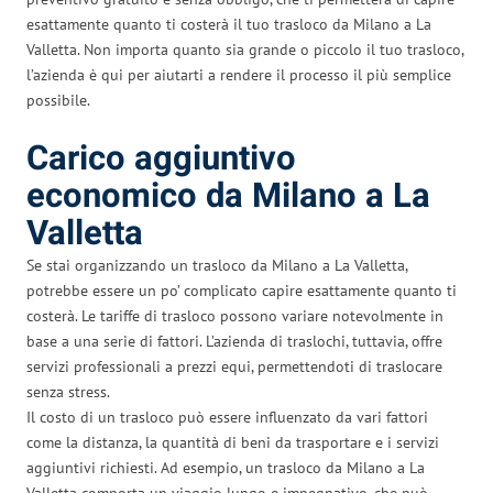
esattamente quanto ti costerà il tuo trasloco da Milano a La
Valletta. Non importa quanto sia grande o piccolo il tuo trasloco,
l’azienda è qui per aiutarti a rendere il processo il più semplice
possibile.
Carico aggiuntivo
economico da Milano a La
Valletta
Se stai organizzando un trasloco da Milano a La Valletta,
potrebbe essere un po’ complicato capire esattamente quanto ti
costerà. Le tariffe di trasloco possono variare notevolmente in
base a una serie di fattori. L’azienda di traslochi, tuttavia, offre
servizi professionali a prezzi equi, permettendoti di traslocare
senza stress.
Il costo di un trasloco può essere influenzato da vari fattori
come la distanza, la quantità di beni da trasportare e i servizi
aggiuntivi richiesti. Ad esempio, un trasloco da Milano a La
Valletta comporta un viaggio lungo e impegnativo, che può