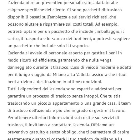
L’azienda offre un preventivo personalizzato, adattato alle
esigenze specifiche del cliente. Ci sono pacchetti di trasloco
disponibili basati sull’ampiezza e sui servizi richiesti, che
possono aiutare a risparmiare sui costi totali. Ad esempio,
potresti optare per un pacchetto che include l’imballaggio, il
carico, il trasporto e lo scarico dei tuoi beni, o potresti scegliere
un pacchetto che include solo il trasporto.
L’azienda si avvale di personale esperto per gestire i beni in
modo sicuro ed efficiente, garantendo che nulla venga
danneggiato durante il trasloco. L’uso di veicoli moderni e adatti
per il lungo viaggio da Milano a La Valletta assicura che i tuoi
beni arrivino a destinazione in ottime condizioni.
Tutti i dipendenti dell’azienda sono esperti e addestrati per
garantire un processo di trasloco senza intoppi. Che tu stia
traslocando un piccolo appartamento o una grande casa, il team
di trasloco dell’azienda è più che in grado di gestire il lavoro.
Per ottenere ulteriori informazioni sui costi e sui servizi di
trasloco, ti invitiamo a contattare l’azienda. Offriamo un
preventivo gratuito e senza obbligo, che ti permetterà di capire
esattamente quanto ti costerà il tuo trasloco da Milano a La