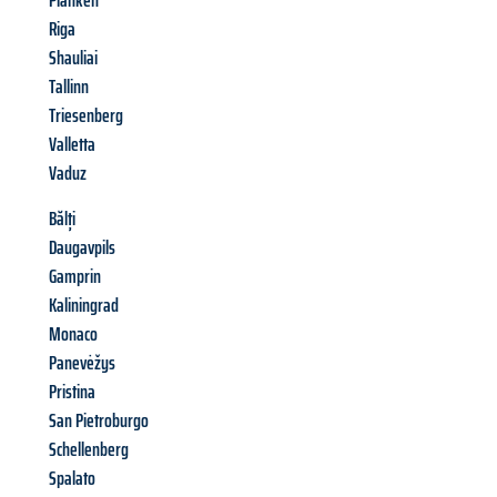
Planken
Riga
Shauliai
Tallinn
Triesenberg
Valletta
Vaduz
Bălți
Daugavpils
Gamprin
Kaliningrad
Monaco
Panevėžys
Pristina
San Pietroburgo
Schellenberg
Spalato