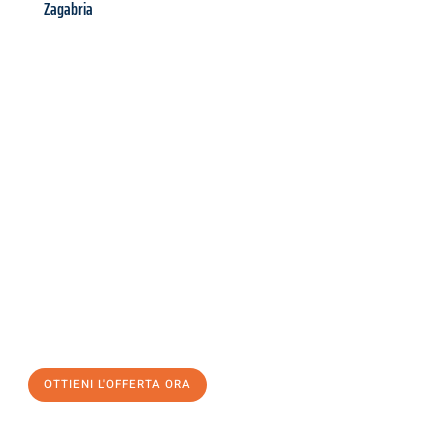
Zagabria
Richiedi ora la tua
offerta
al
miglior
prezzo !
Inviateci adesso la vostra richiesta non vincolante e
assicuratevi la vostra
offerta di trasloco per le vostre esigenze
a Milano
al miglior prezzo! Approfitta dell’occasione per
un
trasloco senza stress
e con il massimo comfort:
OTTIENI L'OFFERTA ORA