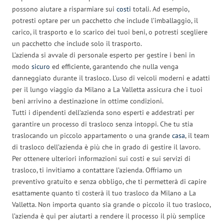
possono aiutare a risparmiare sui
costi
totali. Ad esempio,
potresti optare per un pacchetto che include l’imballaggio, il
carico, il trasporto e lo scarico dei tuoi beni, o potresti scegliere
un pacchetto che include solo il trasporto.
L’azienda si avvale di personale esperto per gestire i beni in
modo
sicuro
ed efficiente, garantendo che nulla venga
danneggiato durante il trasloco. L’uso di veicoli moderni e adatti
per il lungo viaggio da Milano a La Valletta assicura che i tuoi
beni arrivino a destinazione in ottime condizioni.
Tutti i dipendenti dell’azienda sono esperti e addestrati per
garantire un processo di trasloco senza intoppi. Che tu stia
traslocando un piccolo appartamento o una grande
casa
, il team
di trasloco dell’azienda è più che in grado di gestire il lavoro.
Per ottenere ulteriori informazioni sui costi e sui servizi di
trasloco, ti invitiamo a contattare l’azienda. Offriamo un
preventivo gratuito e senza obbligo, che ti permetterà di capire
esattamente quanto ti costerà il tuo trasloco da Milano a La
Valletta. Non importa quanto sia grande o piccolo il tuo trasloco,
l’azienda è qui per aiutarti a rendere il processo il più semplice