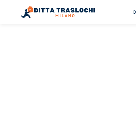
D
TRASLOCHI MILANO
Traslochi
Milano
Tr
Il tuo trasloco Milano Triesen può essere così facile! Sp