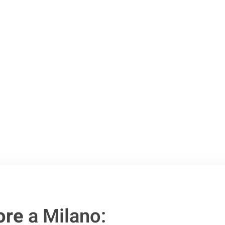
Milano
.
o passo verso un
ore
a Milano: