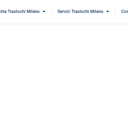
itta Traslochi Milano
Servizi Traslochi Milano
Cos
iesen
erimenta il nostro