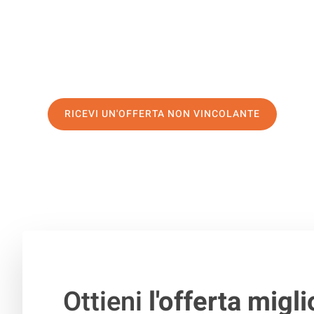
servizio di prima classe
e assicurati i
migliori prezzi in 
Richiedo ora la tua offerta personalizzata e fai il prim
trasloco senza stress a Triesen
RICEVI UN'OFFERTA NON VINCOLANTE
100% non vincolante – Risposta garantita entro 15 minuti.
Ottieni
l'offerta migli