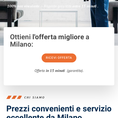
100% non vincolante
– Risposta garantita
entro 15 minuti
.
Ottieni
l'offerta migliore
a
Milano:
RICEVI OFFERTA
Offerta
in 15 minuti
(garantita).
CHI SIAMO
Prezzi convenienti e servizio
eccellente da Milano