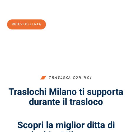
Ottieni subito
un'offerta non vincolante
e
risparmia € 100:
RICEVI OFFERTA
0299948957
TRASLOCA CON NOI
Traslochi Milano ti supporta
durante il trasloco
Scopri la miglior ditta di