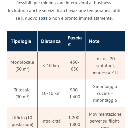
flessibili per minimizzare interruzioni al business.
Includono anche servizi di archiviazione temporanea, utili
se il nuovo
spazio
non è pronto immediatamente.
Fascia
Tipologia
Distanza
Note
€
Inclusi 20
Monolocale
450-
< 10 km
scatoloni,
(30 m²)
650
permesso ZTL
Smontaggio
Trilocale
900-
10-30 km
cucina +
(90 m²)
1.400
rimontaggio
Movimentazione
Ufficio (10
1.200-
Intra-città
server su flight-
postazioni)
1.800
case