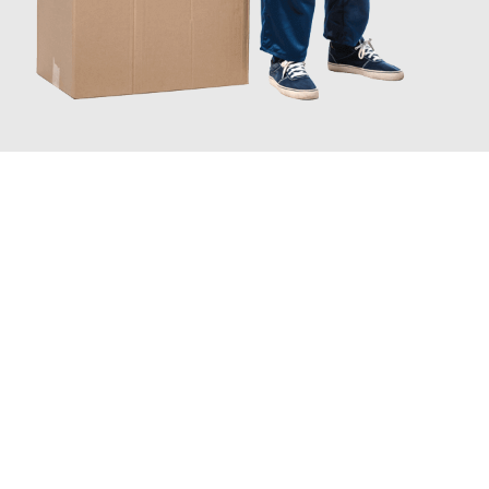
INFORMATI ORA
Scopri con Traslochi Milano quanto può essere
facile e senza
stress il tuo trasloco a Milano
. Il nostro team di esperti è pronto
ad assicurarti una transizione senza intoppi nella tua nuova
casa.