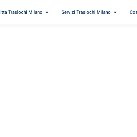
itta Traslochi Milano
Servizi Traslochi Milano
Cos
unas
erimenta il nostro