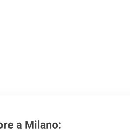
Milano
.
o passo verso un
ore
a Milano: