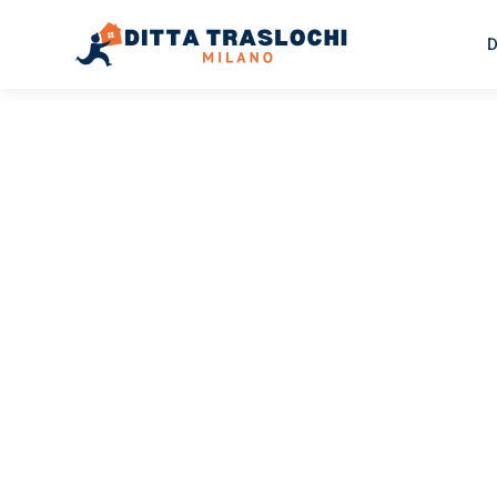
D
TRASLOCHI MILANO
Traslochi
Milano
Ka
Il tuo trasloco Milano Kaunas può essere così facile! Sp