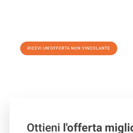
servizio di prima classe
e assicurati i
migliori prezzi in 
Richiedo ora la tua offerta personalizzata e fai il prim
trasloco senza stress a Kaunas
RICEVI UN'OFFERTA NON VINCOLANTE
100% non vincolante – Risposta garantita entro 15 minuti.
Ottieni
l'offerta migli