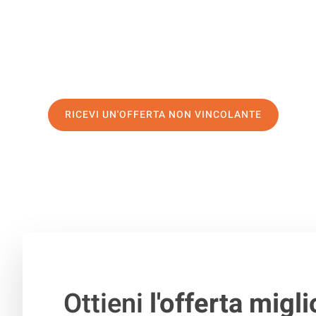
di prima classe
e assicurati i
migliori prezzi in Milano
.
Richiedo ora la tua offerta personalizzata e fai il prim
trasloco senza stress a Riga
RICEVI UN'OFFERTA NON VINCOLANTE
100% non vincolante – Risposta garantita entro 15 minuti.
Ottieni
l'offerta migli