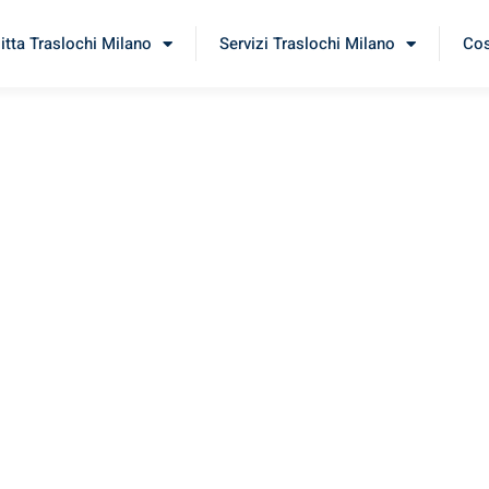
itta Traslochi Milano
Servizi Traslochi Milano
Cos
ga
imenta il nostro
servizio