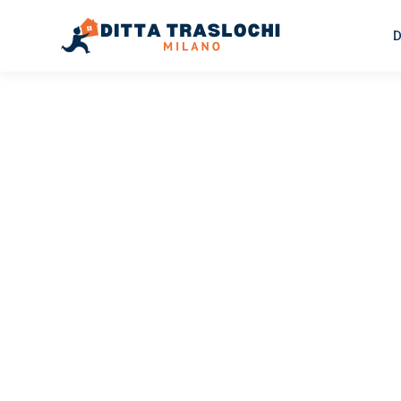
D
TRASLOCHI MILANO
Traslochi
Milano
Ri
Il tuo trasloco Milano Riga può essere così facile! Sper