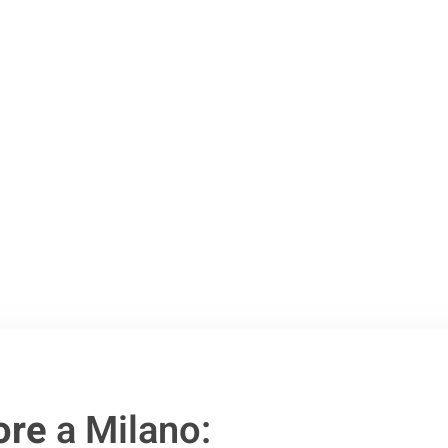
o passo verso un
ore
a Milano: