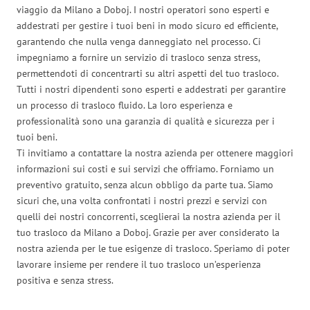
viaggio da Milano a Doboj. I nostri operatori sono esperti e
addestrati per gestire i tuoi beni in modo sicuro ed efficiente,
garantendo che nulla venga danneggiato nel processo. Ci
impegniamo a fornire un servizio di trasloco senza stress,
permettendoti di concentrarti su altri aspetti del tuo trasloco.
Tutti i nostri dipendenti sono esperti e addestrati per garantire
un processo di trasloco fluido. La loro esperienza e
professionalità sono una garanzia di qualità e sicurezza per i
tuoi beni.
Ti invitiamo a contattare la nostra azienda per ottenere maggiori
informazioni sui costi e sui servizi che offriamo. Forniamo un
preventivo gratuito, senza alcun obbligo da parte tua. Siamo
sicuri che, una volta confrontati i nostri prezzi e servizi con
quelli dei nostri concorrenti, sceglierai la nostra azienda per il
tuo trasloco da Milano a Doboj. Grazie per aver considerato la
nostra azienda per le tue esigenze di trasloco. Speriamo di poter
lavorare insieme per rendere il tuo trasloco un’esperienza
positiva e senza stress.