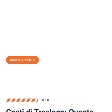
Scopri con Traslochi Milano quanto può essere
facile e senza
stress il tuo trasloco a Milano
. Il nostro team di esperti è pronto
ad assicurarti una transizione senza intoppi nella tua nuova
casa.
Ottieni subito
un'offerta non vincolante
e
risparmia € 100:
RICEVI OFFERTA
0299948957
INFO