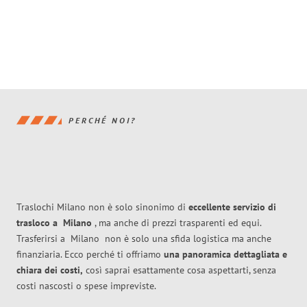
PERCHÉ NOI?
Traslochi Milano non è solo sinonimo di
eccellente
servizio di
trasloco
a
Milano
, ma anche di prezzi trasparenti ed equi.
Trasferirsi a
Milano
non è solo una sfida logistica ma anche
finanziaria. Ecco perché ti offriamo
una panoramica dettagliata e
chiara dei costi,
così saprai esattamente cosa aspettarti, senza
costi nascosti o spese impreviste.