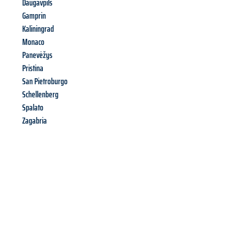
Daugavpils
Gamprin
Kaliningrad
Monaco
Panevėžys
Pristina
San Pietroburgo
Schellenberg
Spalato
Zagabria
Richiedi ora la tua
offerta
al
miglior