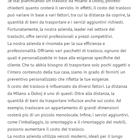
Se stai pianificando un trasloco da Milano a Doboj, potresti
chiederti quanto costerà il servizio. In effetti, il costo del trasloco
può variare in base a vari fattori, tra cui la distanza da coprire, la
quantità di beni da trasportare e i servizi aggiuntivi richiesti.
Fortunatamente, la nostra azienda, leader nel settore dei
traslochi, offre servizi professionali a prezzi competitivi.
La nostra azienda è rinomata per la sua efficienza e
professionalità. Offriamo vari pacchetti di trasloco, ognuno dei
quali è personalizzabile in base alle esigenze specifiche del
cliente. Che tu abbia bisogno di trasportare solo pochi oggetti o
l’intero contenuto della tua casa, siamo in grado di fornirti un
preventivo personalizzato che rifletta le tue esigenze.
Il costo del trasloco è influenzato da diversi fattori. La distanza
da Milano a Doboj è uno di questi. Oltre alla distanza, la
quantità di beni da trasportare influisce anche sul costo. Ad
esempio, traslocare un appartamento di grandi dimensioni
costerà più di un piccolo monolocale. Infine, i servizi aggiuntivi,
come l’imballaggio, lo smontaggio e il rimontaggio dei mobili,
possono aumentare il costo del trasloco.
La nostra azienda utilizza veicoli moderni, ideali per il lungo