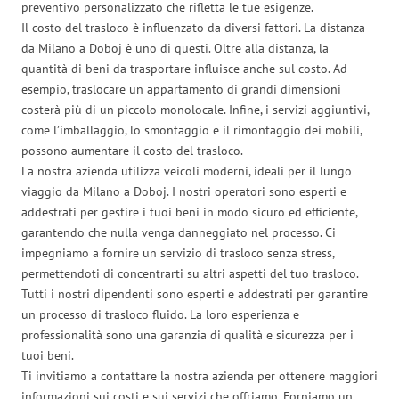
preventivo personalizzato che rifletta le tue esigenze.
Il costo del trasloco è influenzato da diversi fattori. La distanza
da Milano a Doboj è uno di questi. Oltre alla distanza, la
quantità di beni da trasportare influisce anche sul costo. Ad
esempio, traslocare un appartamento di grandi dimensioni
costerà più di un piccolo monolocale. Infine, i servizi aggiuntivi,
come l’imballaggio, lo smontaggio e il rimontaggio dei mobili,
possono aumentare il costo del trasloco.
La nostra azienda utilizza veicoli moderni, ideali per il lungo
viaggio da Milano a Doboj. I nostri operatori sono esperti e
addestrati per gestire i tuoi beni in modo sicuro ed efficiente,
garantendo che nulla venga danneggiato nel processo. Ci
impegniamo a fornire un servizio di trasloco senza stress,
permettendoti di concentrarti su altri aspetti del tuo trasloco.
Tutti i nostri dipendenti sono esperti e addestrati per garantire
un processo di trasloco fluido. La loro esperienza e
professionalità sono una garanzia di qualità e sicurezza per i
tuoi beni.
Ti invitiamo a contattare la nostra azienda per ottenere maggiori
informazioni sui costi e sui servizi che offriamo. Forniamo un