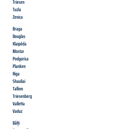
Triesen
Tuzla
Zenica
Braga
Douglas
Klaipéda
Mostar
Podgorica
Planken
Riga
Shauliai
Tallinn
Triesenberg
Valletta
Vaduz
Bălți