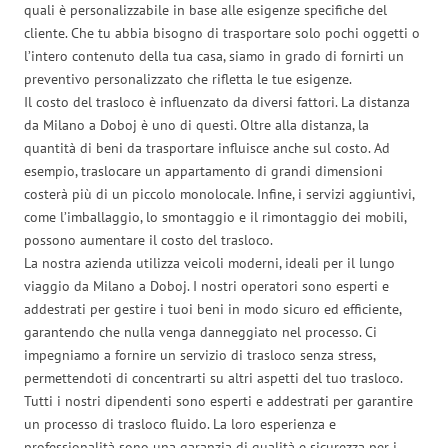
quali è personalizzabile in base alle esigenze specifiche del
cliente. Che tu abbia bisogno di trasportare solo pochi oggetti o
l’intero contenuto della tua casa, siamo in grado di fornirti un
preventivo personalizzato che rifletta le tue esigenze.
Il costo del trasloco è influenzato da diversi fattori. La distanza
da Milano a Doboj è uno di questi. Oltre alla distanza, la
quantità di beni da trasportare influisce anche sul costo. Ad
esempio, traslocare un appartamento di grandi dimensioni
costerà più di un piccolo monolocale. Infine, i servizi aggiuntivi,
come l’imballaggio, lo smontaggio e il rimontaggio dei mobili,
possono aumentare il costo del trasloco.
La nostra azienda utilizza veicoli moderni, ideali per il lungo
viaggio da Milano a Doboj. I nostri operatori sono esperti e
addestrati per gestire i tuoi beni in modo sicuro ed efficiente,
garantendo che nulla venga danneggiato nel processo. Ci
impegniamo a fornire un servizio di trasloco senza stress,
permettendoti di concentrarti su altri aspetti del tuo trasloco.
Tutti i nostri dipendenti sono esperti e addestrati per garantire
un processo di trasloco fluido. La loro esperienza e
professionalità sono una garanzia di qualità e sicurezza per i