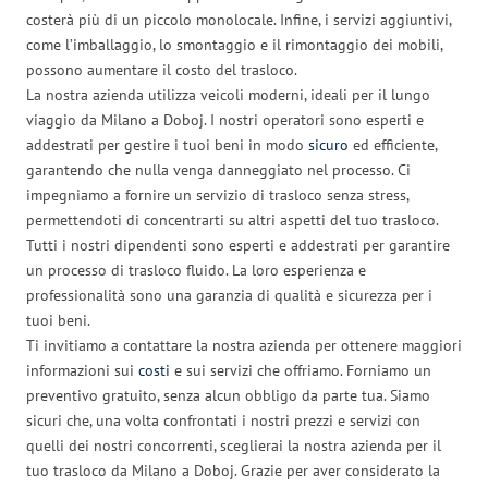
costerà più di un piccolo monolocale. Infine, i servizi aggiuntivi,
come l’imballaggio, lo smontaggio e il rimontaggio dei mobili,
possono aumentare il costo del trasloco.
La nostra azienda utilizza veicoli moderni, ideali per il lungo
viaggio da Milano a Doboj. I nostri operatori sono esperti e
addestrati per gestire i tuoi beni in modo
sicuro
ed efficiente,
garantendo che nulla venga danneggiato nel processo. Ci
impegniamo a fornire un servizio di trasloco senza stress,
permettendoti di concentrarti su altri aspetti del tuo trasloco.
Tutti i nostri dipendenti sono esperti e addestrati per garantire
un processo di trasloco fluido. La loro esperienza e
professionalità sono una garanzia di qualità e sicurezza per i
tuoi beni.
Ti invitiamo a contattare la nostra azienda per ottenere maggiori
informazioni sui
costi
e sui servizi che offriamo. Forniamo un
preventivo gratuito, senza alcun obbligo da parte tua. Siamo
sicuri che, una volta confrontati i nostri prezzi e servizi con
quelli dei nostri concorrenti, sceglierai la nostra azienda per il
tuo trasloco da Milano a Doboj. Grazie per aver considerato la