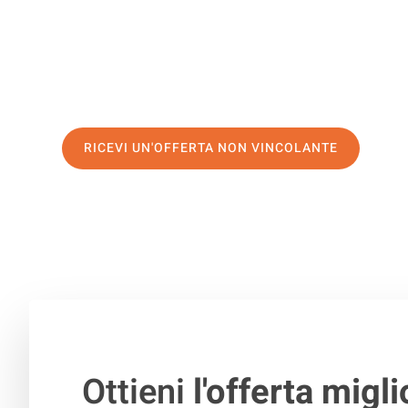
di prima classe
e assicurati i
migliori prezzi in Milano
.
Richiedo ora la tua offerta personalizzata e fai il prim
trasloco senza stress a Bălți
RICEVI UN'OFFERTA NON VINCOLANTE
100% non vincolante – Risposta garantita entro 15 minuti.
Ottieni
l'offerta migli