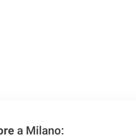
o passo verso un
ore
a Milano: