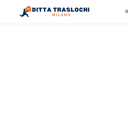
D
TRASLOCHI MILANO
Traslochi
Milano
Băl
Il tuo trasloco Milano Bălți può essere così facile! Sper