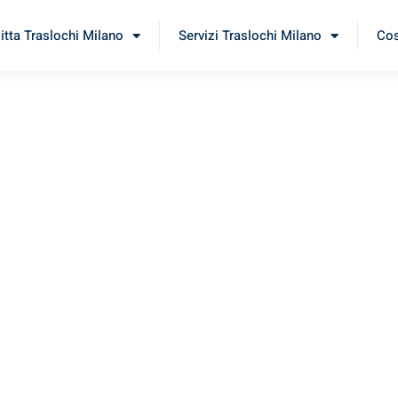
itta Traslochi Milano
Servizi Traslochi Milano
Cos
ți
imenta il nostro
servizio