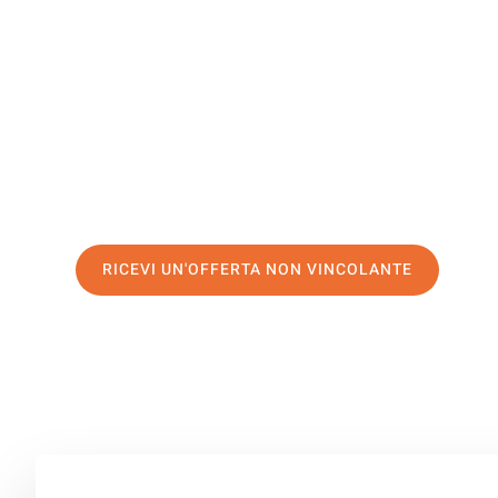
Podgorica
Il tuo trasloco Milano Podgorica può essere così facile!
servizio di prima classe
e assicurati i
migliori prezzi in 
Richiedo ora la tua offerta personalizzata e fai il prim
trasloco senza stress a Podgorica
RICEVI UN'OFFERTA NON VINCOLANTE
100% non vincolante – Risposta garantita entro 15 minuti.