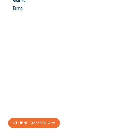
Siracusa
Torino
Richiedi ora la tua
offerta
al
miglior
prezzo !
Inviateci adesso la vostra richiesta non vincolante e
assicuratevi la vostra
offerta di trasloco per le vostre esigenze
a Milano
al miglior prezzo! Approfitta dell’occasione per
un
trasloco senza stress
e con il massimo comfort:
OTTIENI L'OFFERTA ORA