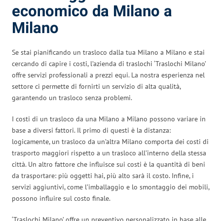
economico da Milano a
Milano
Se stai pianificando un trasloco dalla tua Milano a Milano e stai
cercando di capire i costi, l’azienda di traslochi ‘Traslochi Milano’
offre servizi professionali a prezzi equi. La nostra esperienza nel
settore ci permette di fornirti un servizio di alta qualità,
garantendo un trasloco senza problemi.
I costi di un trasloco da una Milano a Milano possono variare in
base a diversi fattori. Il primo di questi è la distanza:
logicamente, un trasloco da un’altra Milano comporta dei costi di
trasporto maggiori rispetto a un trasloco all’interno della stessa
città. Un altro fattore che influisce sui costi è la quantità di beni
da trasportare: più oggetti hai, più alto sarà il costo. Infine, i
servizi aggiuntivi, come l’imballaggio e lo smontaggio dei mobili,
possono influire sul costo finale.
‘Traslochi Milano’ offre un preventivo personalizzato in base alle