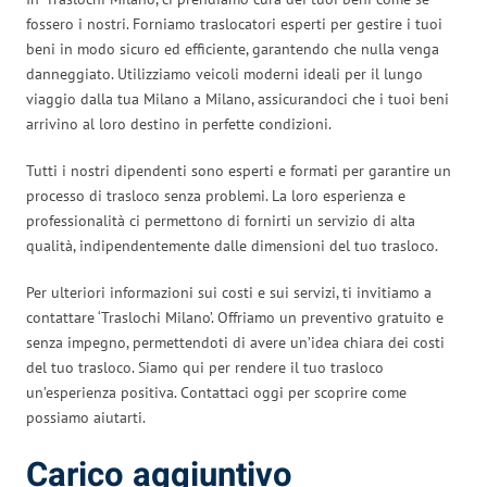
fossero i nostri. Forniamo traslocatori esperti per gestire i tuoi
beni in modo sicuro ed efficiente, garantendo che nulla venga
danneggiato. Utilizziamo veicoli moderni ideali per il lungo
viaggio dalla tua Milano a Milano, assicurandoci che i tuoi beni
arrivino al loro destino in perfette condizioni.
Tutti i nostri dipendenti sono esperti e formati per garantire un
processo di trasloco senza problemi. La loro esperienza e
professionalità ci permettono di fornirti un servizio di alta
qualità, indipendentemente dalle dimensioni del tuo trasloco.
Per ulteriori informazioni sui costi e sui servizi, ti invitiamo a
contattare ‘Traslochi Milano’. Offriamo un preventivo gratuito e
senza impegno, permettendoti di avere un’idea chiara dei costi
del tuo trasloco. Siamo qui per rendere il tuo trasloco
un’esperienza positiva. Contattaci oggi per scoprire come
possiamo aiutarti.
Carico aggiuntivo