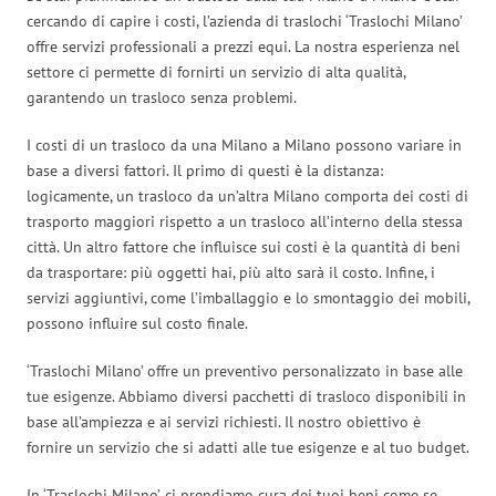
cercando di capire i costi, l’azienda di traslochi ‘Traslochi Milano’
offre servizi professionali a prezzi equi. La nostra esperienza nel
settore ci permette di fornirti un servizio di alta qualità,
garantendo un trasloco senza problemi.
I costi di un trasloco da una Milano a Milano possono variare in
base a diversi fattori. Il primo di questi è la distanza:
logicamente, un trasloco da un’altra Milano comporta dei costi di
trasporto maggiori rispetto a un trasloco all’interno della stessa
città. Un altro fattore che influisce sui costi è la quantità di beni
da trasportare: più oggetti hai, più alto sarà il costo. Infine, i
servizi aggiuntivi, come l’imballaggio e lo smontaggio dei mobili,
possono influire sul costo finale.
‘Traslochi Milano’ offre un preventivo personalizzato in base alle
tue esigenze. Abbiamo diversi pacchetti di trasloco disponibili in
base all’ampiezza e ai servizi richiesti. Il nostro obiettivo è
fornire un servizio che si adatti alle tue esigenze e al tuo budget.
In ‘Traslochi Milano’, ci prendiamo cura dei tuoi beni come se