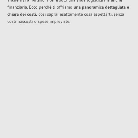
Trasferirsi a
Milano
non è solo una sfida logistica ma anche
finanziaria. Ecco perché ti offriamo
una panoramica dettagliata e
chiara dei costi,
così saprai esattamente cosa aspettarti, senza
costi nascosti o spese impreviste.