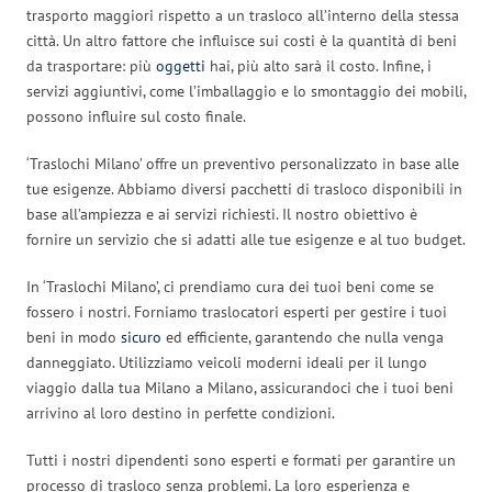
trasporto maggiori rispetto a un trasloco all’interno della stessa
città. Un altro fattore che influisce sui costi è la quantità di beni
da trasportare: più
oggetti
hai, più alto sarà il costo. Infine, i
servizi aggiuntivi, come l’imballaggio e lo smontaggio dei mobili,
possono influire sul costo finale.
‘Traslochi Milano’ offre un preventivo personalizzato in base alle
tue esigenze. Abbiamo diversi pacchetti di trasloco disponibili in
base all’ampiezza e ai servizi richiesti. Il nostro obiettivo è
fornire un servizio che si adatti alle tue esigenze e al tuo budget.
In ‘Traslochi Milano’, ci prendiamo cura dei tuoi beni come se
fossero i nostri. Forniamo traslocatori esperti per gestire i tuoi
beni in modo
sicuro
ed efficiente, garantendo che nulla venga
danneggiato. Utilizziamo veicoli moderni ideali per il lungo
viaggio dalla tua Milano a Milano, assicurandoci che i tuoi beni
arrivino al loro destino in perfette condizioni.
Tutti i nostri dipendenti sono esperti e formati per garantire un
processo di trasloco senza problemi. La loro esperienza e