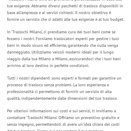
tue esigenze. Abbiamo diversi pacchetti di trasloco disponibili in
base all’ampiezza e ai servizi richiesti. Il nostro obiettivo è
fornire un servizio che si adatti alle tue esigenze e al tuo budget.
In ‘Traslochi Milano’, ci prendiamo cura dei tuoi beni come se
fossero i nostri. Forniamo traslocatori esperti per gestire i tuoi
beni in modo sicuro ed efficiente, garantendo che nulla venga
danneggiato. Utilizziamo veicoli moderni ideali per il lungo
viaggio dalla tua Milano a Milano, assicurandoci che i tuoi beni
arrivino al loro destino in perfette condizioni.
Tutti i nostri dipendenti sono esperti e formati per garantire un
processo di trasloco senza problemi. La loro esperienza e
professionalità ci permettono di fornirti un servizio di alta
qualità, indipendentemente dalle dimensioni del tuo trasloco.
Per ulteriori informazioni sui costi e sui servizi, ti invitiamo a
contattare ‘Traslochi Milano’. Offriamo un preventivo gratuito e
senza impegno, permettendoti di avere un’idea chiara dei costi
del tuo trasloco. Siamo qui per rendere il tuo trasloco