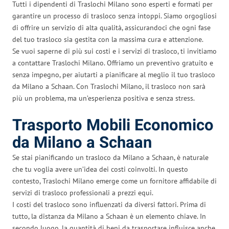
Tutti i dipendenti di Traslochi Milano sono esperti e formati per
garantire un processo di trasloco senza intoppi. Siamo orgogliosi
di offrire un servizio di alta qualità, assicurandoci che ogni fase
del tuo trasloco sia gestita con la massima cura e attenzione.
Se vuoi saperne di più sui costi e i servizi di trasloco, ti invitiamo
a contattare Traslochi Milano. Offriamo un preventivo gratuito e
senza impegno, per aiutarti a pianificare al meglio il tuo trasloco
da Milano a Schaan. Con Traslochi Milano, il trasloco non sarà
più un problema, ma un’esperienza positiva e senza stress.
Trasporto Mobili Economico
da Milano a Schaan
Se stai pianificando un trasloco da Milano a Schaan, è naturale
che tu voglia avere un’idea dei costi coinvolti. In questo
contesto, Traslochi Milano emerge come un fornitore affidabile di
servizi di trasloco professionali a prezzi equi.
I costi del trasloco sono influenzati da diversi fattori. Prima di
tutto, la distanza da Milano a Schaan è un elemento chiave. In
secondo luogo, la quantità di beni da trasportare influisce anche