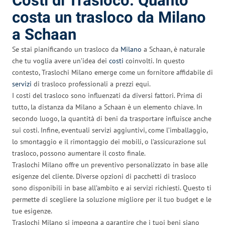
Costi di Trasloco: Quanto
costa un trasloco da Milano
a Schaan
Se stai pianificando un trasloco da
Milano
a Schaan, è naturale
che tu voglia avere un’idea dei
costi
coinvolti. In questo
contesto, Traslochi Milano emerge come un fornitore affidabile di
servizi
di trasloco professionali a prezzi equi.
I costi del trasloco sono influenzati da diversi fattori. Prima di
tutto, la distanza da Milano a Schaan è un elemento chiave. In
secondo luogo, la quantità di beni da trasportare influisce anche
sui costi. Infine, eventuali servizi aggiuntivi, come l’imballaggio,
lo smontaggio e il rimontaggio dei mobili, o l’assicurazione sul
trasloco, possono aumentare il costo finale.
Traslochi Milano offre un preventivo personalizzato in base alle
esigenze del cliente. Diverse opzioni di pacchetti di trasloco
sono disponibili in base all’ambito e ai servizi richiesti. Questo ti
permette di scegliere la soluzione migliore per il tuo budget e le
tue esigenze.
Traslochi Milano si impegna a garantire che i tuoi beni siano