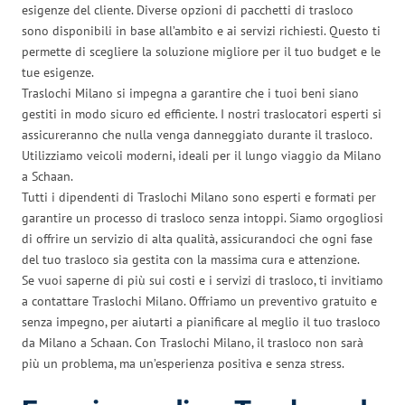
esigenze del cliente. Diverse opzioni di pacchetti di trasloco
sono disponibili in base all’ambito e ai servizi richiesti. Questo ti
permette di scegliere la soluzione migliore per il tuo budget e le
tue esigenze.
Traslochi Milano si impegna a garantire che i tuoi beni siano
gestiti in modo sicuro ed efficiente. I nostri traslocatori esperti si
assicureranno che nulla venga danneggiato durante il trasloco.
Utilizziamo veicoli moderni, ideali per il lungo viaggio da Milano
a Schaan.
Tutti i dipendenti di Traslochi Milano sono esperti e formati per
garantire un processo di trasloco senza intoppi. Siamo orgogliosi
di offrire un servizio di alta qualità, assicurandoci che ogni fase
del tuo trasloco sia gestita con la massima cura e attenzione.
Se vuoi saperne di più sui costi e i servizi di trasloco, ti invitiamo
a contattare Traslochi Milano. Offriamo un preventivo gratuito e
senza impegno, per aiutarti a pianificare al meglio il tuo trasloco
da Milano a Schaan. Con Traslochi Milano, il trasloco non sarà
più un problema, ma un’esperienza positiva e senza stress.