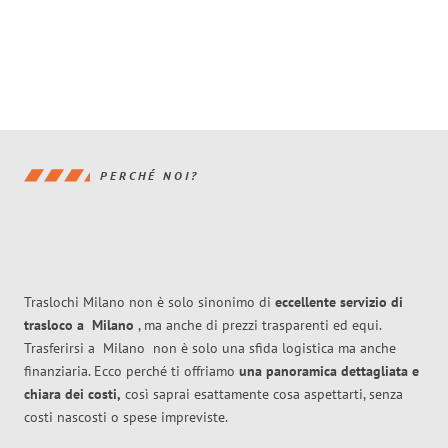
PERCHÉ NOI?
Traslochi Milano non è solo sinonimo di
eccellente
servizio di
trasloco
a
Milano
, ma anche di prezzi trasparenti ed equi.
Trasferirsi a
Milano
non è solo una sfida logistica ma anche
finanziaria. Ecco perché ti offriamo
una panoramica dettagliata e
chiara dei costi,
così saprai esattamente cosa aspettarti, senza
costi nascosti o spese impreviste.