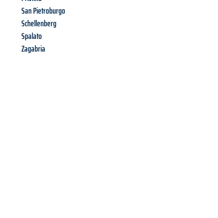
San Pietroburgo
Schellenberg
Spalato
Zagabria
Richiedi ora la tua
offerta
al
miglior
prezzo !
Inviateci adesso la vostra richiesta non vincolante e
assicuratevi la vostra
offerta di trasloco per le vostre esigenze
a Milano
al miglior prezzo! Approfitta dell’occasione per
un
trasloco senza stress
e con il massimo comfort: