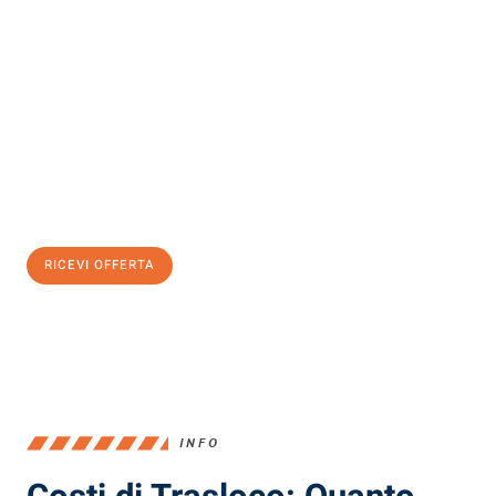
Scopri con Traslochi Milano quanto può essere
facile e senza
stress il tuo trasloco a Milano
. Il nostro team di esperti è pronto
ad assicurarti una transizione senza intoppi nella tua nuova
casa.
Ottieni subito
un'offerta non vincolante
e
risparmia € 100:
RICEVI OFFERTA
0299948957
INFO