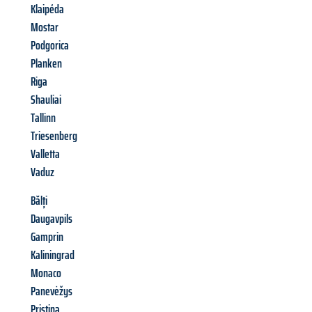
Klaipéda
Mostar
Podgorica
Planken
Riga
Shauliai
Tallinn
Triesenberg
Valletta
Vaduz
Bălți
Daugavpils
Gamprin
Kaliningrad
Monaco
Panevėžys
Pristina