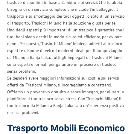
trasloco disponibili in base all’ambito e ai servizi. Che tu abbia
bisogno di un servizio completo che include l’imballaggio, il
trasporto e lo smontaggio dei tuoi oggetti, o solo di un servizio
di trasporto, ‘Traslochi Milano’ ha la soluzione giusta per te.
Uno degli aspetti più importanti di un trasloco è garantire che i
tuoi beni siano gestiti in modo sicuro ed efficiente, per evitare
danni. Per questo, ‘Traslochi Milano’ impiega addetti al trasloco
esperti e dispone di veicoli moderni ideali per il lungo viaggio
da Milano a Banja Luka. Tutti gli impiegati di ‘Traslochi Milano’
sono esperti e formati per garantire un processo di trasloco
senza problemi.
Se desideri avere maggiori informazioni sui costi e sui servizi
offerti da ‘Traslochi Milano’, ti incoraggiamo a contattarci.
Offriamo un preventivo gratuito e senza impegno, per aiutarti a
pianificare il tuo trasloco senza stress. Con ‘Traslochi Milano’, il
tuo trasloco da Milano a Banja Luka sarà un’esperienza positiva
e senza problemi.
Trasporto Mobili Economico