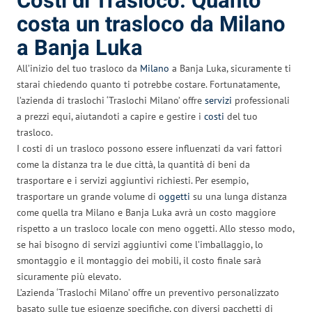
Costi di Trasloco: Quanto
costa un trasloco da Milano
a Banja Luka
All’inizio del tuo trasloco da
Milano
a Banja Luka, sicuramente ti
starai chiedendo quanto ti potrebbe costare. Fortunatamente,
l’azienda di traslochi ‘Traslochi Milano’ offre
servizi
professionali
a prezzi equi, aiutandoti a capire e gestire i
costi
del tuo
trasloco.
I costi di un trasloco possono essere influenzati da vari fattori
come la distanza tra le due città, la quantità di beni da
trasportare e i servizi aggiuntivi richiesti. Per esempio,
trasportare un grande volume di
oggetti
su una lunga distanza
come quella tra Milano e Banja Luka avrà un costo maggiore
rispetto a un trasloco locale con meno oggetti. Allo stesso modo,
se hai bisogno di servizi aggiuntivi come l’imballaggio, lo
smontaggio e il montaggio dei mobili, il costo finale sarà
sicuramente più elevato.
L’azienda ‘Traslochi Milano’ offre un preventivo personalizzato
basato sulle tue esigenze specifiche, con diversi pacchetti di