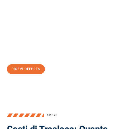
Scopri con Traslochi Milano quanto può essere
facile e senza
stress il tuo trasloco a Milano
. Il nostro team di esperti è pronto
ad assicurarti una transizione senza intoppi nella tua nuova
casa.
Ottieni subito
un'offerta non vincolante
e
risparmia € 100:
RICEVI OFFERTA
0299948957
INFO