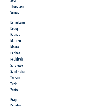
Soči
Thorshavn
Vilnius
Banja Luka
Doboj
Kaunas
Mauren
Mosca
Paphos
Reykjavik
Sarajewo
Saint Helier
Triesen
Tuzla
Zenica
Braga
Douglas