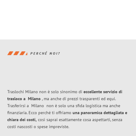
PERCHÉ NOI?
Traslochi Milano non è solo sinonimo di
eccellente
servizio di
trasloco
a
Milano
, ma anche di prezzi trasparenti ed equi.
Trasferirsi a
Milano
non è solo una sfida logistica ma anche
finanziaria. Ecco perché ti offriamo
una panoramica dettagliata e
chiara dei costi,
così saprai esattamente cosa aspettarti, senza
costi nascosti o spese impreviste.