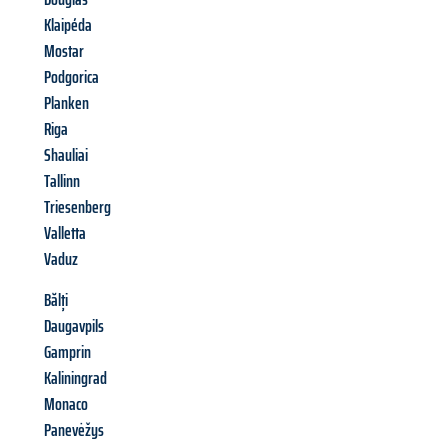
Klaipéda
Mostar
Podgorica
Planken
Riga
Shauliai
Tallinn
Triesenberg
Valletta
Vaduz
Bălți
Daugavpils
Gamprin
Kaliningrad
Monaco
Panevėžys