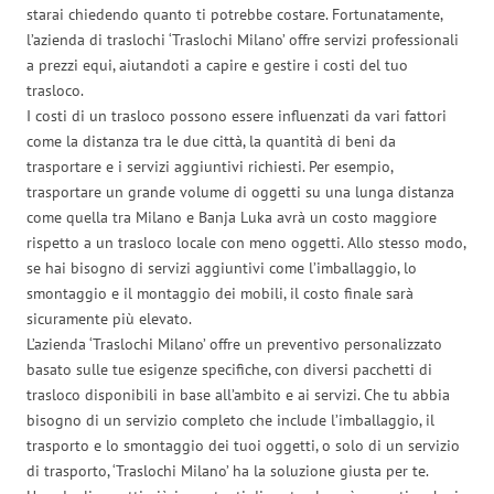
starai chiedendo quanto ti potrebbe costare. Fortunatamente,
l’azienda di traslochi ‘Traslochi Milano’ offre servizi professionali
a prezzi equi, aiutandoti a capire e gestire i costi del tuo
trasloco.
I costi di un trasloco possono essere influenzati da vari fattori
come la distanza tra le due città, la quantità di beni da
trasportare e i servizi aggiuntivi richiesti. Per esempio,
trasportare un grande volume di oggetti su una lunga distanza
come quella tra Milano e Banja Luka avrà un costo maggiore
rispetto a un trasloco locale con meno oggetti. Allo stesso modo,
se hai bisogno di servizi aggiuntivi come l’imballaggio, lo
smontaggio e il montaggio dei mobili, il costo finale sarà
sicuramente più elevato.
L’azienda ‘Traslochi Milano’ offre un preventivo personalizzato
basato sulle tue esigenze specifiche, con diversi pacchetti di
trasloco disponibili in base all’ambito e ai servizi. Che tu abbia
bisogno di un servizio completo che include l’imballaggio, il
trasporto e lo smontaggio dei tuoi oggetti, o solo di un servizio
di trasporto, ‘Traslochi Milano’ ha la soluzione giusta per te.