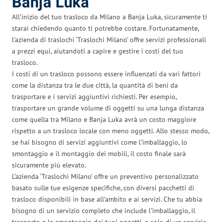
Banja Luka
All’inizio del tuo trasloco da Milano a Banja Luka, sicuramente ti
starai chiedendo quanto ti potrebbe costare. Fortunatamente,
l’azienda di traslochi ‘Traslochi Milano’ offre servizi professionali
a prezzi equi, aiutandoti a capire e gestire i costi del tuo
trasloco.
I costi di un trasloco possono essere influenzati da vari fattori
come la distanza tra le due città, la quantità di beni da
trasportare e i servizi aggiuntivi richiesti. Per esempio,
trasportare un grande volume di oggetti su una lunga distanza
come quella tra Milano e Banja Luka avrà un costo maggiore
rispetto a un trasloco locale con meno oggetti. Allo stesso modo,
se hai bisogno di servizi aggiuntivi come l’imballaggio, lo
smontaggio e il montaggio dei mobili, il costo finale sarà
sicuramente più elevato.
L’azienda ‘Traslochi Milano’ offre un preventivo personalizzato
basato sulle tue esigenze specifiche, con diversi pacchetti di
trasloco disponibili in base all’ambito e ai servizi. Che tu abbia
bisogno di un servizio completo che include l’imballaggio, il
trasporto e lo smontaggio dei tuoi oggetti, o solo di un servizio