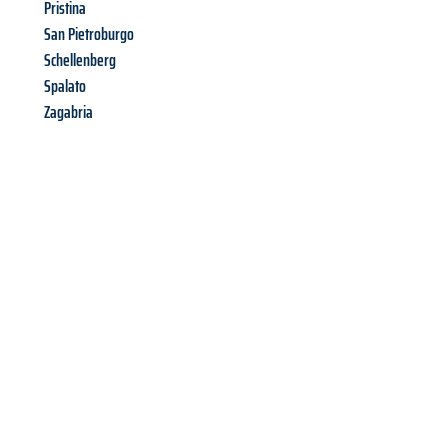
Pristina
San Pietroburgo
Schellenberg
Spalato
Zagabria
Richiedi ora la tua
offerta
al
miglior
prezzo !
Inviateci adesso la vostra richiesta non vincolante e
assicuratevi la vostra
offerta di trasloco per le vostre esigenze
a Milano
al miglior prezzo! Approfitta dell’occasione per
un
trasloco senza stress
e con il massimo comfort: