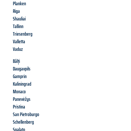
Planken
Riga
Shauliai
Tallinn
Triesenberg
Valletta
Vaduz
Bălți
Daugavpils
Gamprin
Kaliningrad
Monaco
Panevėžys
Pristina
San Pietroburgo
Schellenberg
Spalato