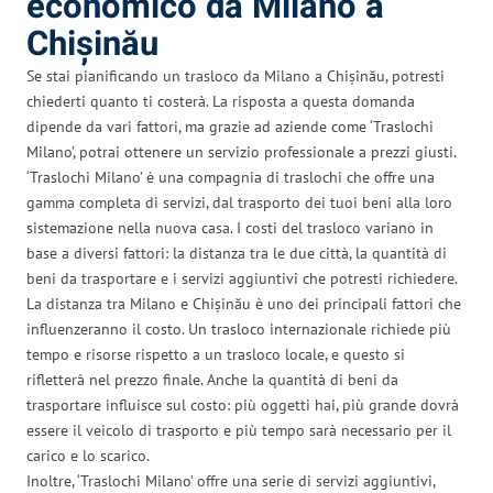
economico da Milano a
Chișinău
Se stai pianificando un trasloco da Milano a Chișinău, potresti
chiederti quanto ti costerà. La risposta a questa domanda
dipende da vari fattori, ma grazie ad aziende come ‘Traslochi
Milano’, potrai ottenere un servizio professionale a prezzi giusti.
‘Traslochi Milano’ è una compagnia di traslochi che offre una
gamma completa di servizi, dal trasporto dei tuoi beni alla loro
sistemazione nella nuova casa. I costi del trasloco variano in
base a diversi fattori: la distanza tra le due città, la quantità di
beni da trasportare e i servizi aggiuntivi che potresti richiedere.
La distanza tra Milano e Chișinău è uno dei principali fattori che
influenzeranno il costo. Un trasloco internazionale richiede più
tempo e risorse rispetto a un trasloco locale, e questo si
rifletterà nel prezzo finale. Anche la quantità di beni da
trasportare influisce sul costo: più oggetti hai, più grande dovrà
essere il veicolo di trasporto e più tempo sarà necessario per il
carico e lo scarico.
Inoltre, ‘Traslochi Milano’ offre una serie di servizi aggiuntivi,