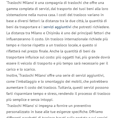
‘Traslochi Milano’ è una compagnia di traslochi che offre una
gamma completa di servizi, dal trasporto dei tuoi beni alla loro
sistemazione nella nuova casa. I costi del trasloco variano in
base a diversi fattori: la distanza tra le due città, la quantità di
beni da trasportare e i
servizi aggiuntivi
che potresti richiedere.
La distanza tra Milano e Chișinău è uno dei principali fattori che
influenzeranno il costo. Un trasloco internazionale richiede più
tempo e risorse rispetto a un trasloco locale, e questo si
rifletterà nel prezzo finale. Anche la quantità di beni da
trasportare influisce sul costo: più oggetti hai, più grande dovrà
essere il veicolo di trasporto e più tempo sarà necessario per il
carico e lo scarico.
Inoltre, ‘Traslochi Milano’ offre una serie di servizi aggiuntivi,
come l’imballaggio e lo smontaggio dei mobili, che potrebbero
aumentare il costo del trasloco. Tuttavia, questi servizi possono
farti risparmiare tempo e stress, rendendo il processo di trasloco
più semplice e senza intoppi.
‘Traslochi Milano’ si impegna a fornire un preventivo
personalizzato in base alle tue esigenze specifiche. Offriamo
differenti pacchetti di trasloco basati sulla portata e sui servizi