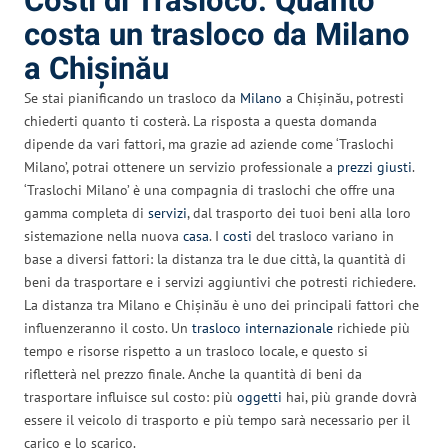
Costi di Trasloco: Quanto
costa un trasloco da Milano
a Chișinău
Se stai pianificando un trasloco da
Milano
a Chișinău, potresti
chiederti quanto ti costerà. La risposta a questa domanda
dipende da vari fattori, ma grazie ad aziende come ‘Traslochi
Milano’, potrai ottenere un servizio professionale a
prezzi giusti
.
‘Traslochi Milano’ è una compagnia di traslochi che offre una
gamma completa di
servizi
, dal trasporto dei tuoi beni alla loro
sistemazione nella nuova
casa
. I
costi
del trasloco variano in
base a diversi fattori: la distanza tra le due città, la quantità di
beni da trasportare e i servizi aggiuntivi che potresti richiedere.
La distanza tra Milano e Chișinău è uno dei principali fattori che
influenzeranno il costo. Un
trasloco internazionale
richiede più
tempo e risorse rispetto a un trasloco locale, e questo si
rifletterà nel prezzo finale. Anche la quantità di beni da
trasportare influisce sul costo: più
oggetti
hai, più grande dovrà
essere il veicolo di trasporto e più tempo sarà necessario per il
carico e lo scarico.