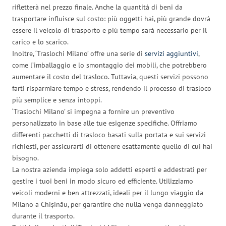
rifletterà nel prezzo finale. Anche la quantità di beni da
trasportare influisce sul costo: più oggetti hai, più grande dovrà
essere il veicolo di trasporto e più tempo sarà necessario per il
carico e lo scarico.
Inoltre, ‘Traslochi Milano’ offre una serie di
servizi aggiuntivi
,
come l’imballaggio e lo smontaggio dei mobili, che potrebbero
aumentare il costo del trasloco. Tuttavia, questi servizi possono
farti risparmiare tempo e stress, rendendo il processo di trasloco
più semplice e senza intoppi.
‘Traslochi Milano’ si impegna a fornire un preventivo
personalizzato in base alle tue esigenze specifiche. Offriamo
differenti pacchetti di trasloco basati sulla portata e sui servizi
richiesti, per assicurarti di ottenere esattamente quello di cui hai
bisogno.
La nostra azienda impiega solo addetti esperti e addestrati per
gestire i tuoi beni in modo sicuro ed efficiente. Utilizziamo
veicoli moderni e ben attrezzati, ideali per il lungo viaggio da
Milano a Chișinău, per garantire che nulla venga danneggiato
durante il trasporto.