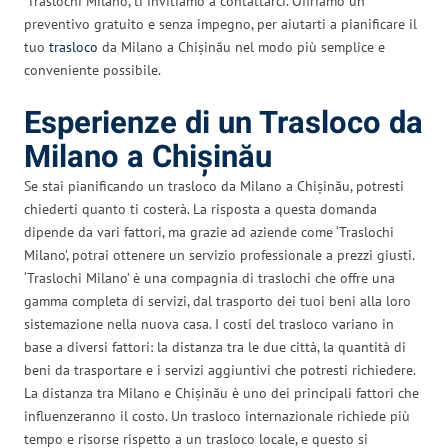
‘Traslochi Milano’, ti invitiamo a contattarci. Offriamo un
preventivo gratuito e senza impegno, per aiutarti a pianificare il
tuo
trasloco
da Milano a Chișinău nel modo più semplice e
conveniente possibile.
Esperienze di un Trasloco da
Milano a Chișinău
Se stai pianificando un trasloco da Milano a Chișinău, potresti
chiederti quanto ti costerà. La risposta a questa domanda
dipende da vari fattori, ma grazie ad aziende come ‘Traslochi
Milano’, potrai ottenere un servizio professionale a prezzi giusti.
‘Traslochi Milano’ è una compagnia di traslochi che offre una
gamma completa di servizi, dal trasporto dei tuoi beni alla loro
sistemazione nella nuova casa. I costi del trasloco variano in
base a diversi fattori: la distanza tra le due città, la quantità di
beni da trasportare e i servizi aggiuntivi che potresti richiedere.
La distanza tra Milano e Chișinău è uno dei principali fattori che
influenzeranno il costo. Un trasloco internazionale richiede più
tempo e risorse rispetto a un trasloco locale, e questo si