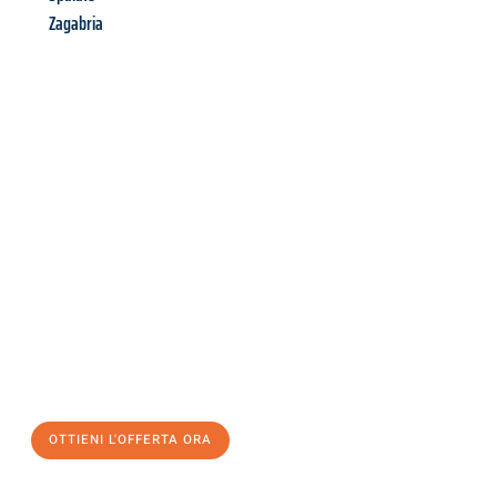
Zagabria
Richiedi ora la tua
offerta
al
miglior
prezzo !
Inviateci adesso la vostra richiesta non vincolante e
assicuratevi la vostra
offerta di trasloco per le vostre esigenze
a Milano
al miglior prezzo! Approfitta dell’occasione per
un
trasloco senza stress
e con il massimo comfort:
OTTIENI L'OFFERTA ORA