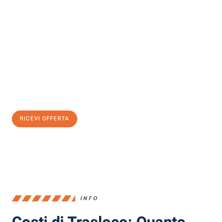
Scopri con Traslochi Milano quanto può essere
facile e senza
stress il tuo trasloco a Milano
. Il nostro team di esperti è pronto
ad assicurarti una transizione senza intoppi nella tua nuova
casa.
Ottieni subito
un'offerta non vincolante
e
risparmia € 100:
RICEVI OFFERTA
0299948957
INFO