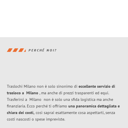
PERCHÉ NOI?
Traslochi Milano non è solo sinonimo di
eccellente
servizio di
trasloco
a
Milano
, ma anche di prezzi trasparenti ed equi.
Trasferirsi a
Milano
non è solo una sfida logistica ma anche
finanziaria. Ecco perché ti offriamo
una panoramica dettagliata e
chiara dei costi,
così saprai esattamente cosa aspettarti, senza
costi nascosti o spese impreviste.