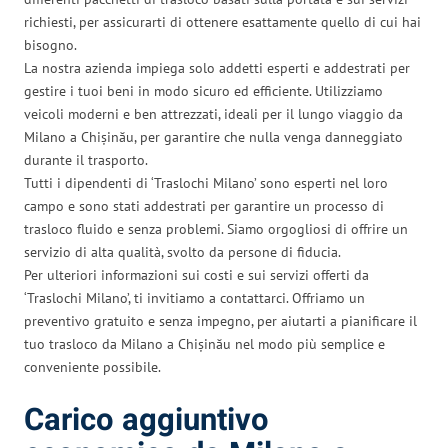
richiesti, per assicurarti di ottenere esattamente quello di cui hai
bisogno.
La nostra azienda impiega solo addetti esperti e addestrati per
gestire i tuoi beni in modo sicuro ed efficiente. Utilizziamo
veicoli moderni e ben attrezzati, ideali per il lungo viaggio da
Milano a Chișinău, per garantire che nulla venga danneggiato
durante il trasporto.
Tutti i dipendenti di ‘Traslochi Milano’ sono esperti nel loro
campo e sono stati addestrati per garantire un processo di
trasloco fluido e senza problemi. Siamo orgogliosi di offrire un
servizio di alta qualità, svolto da persone di fiducia.
Per ulteriori informazioni sui costi e sui servizi offerti da
‘Traslochi Milano’, ti invitiamo a contattarci. Offriamo un
preventivo gratuito e senza impegno, per aiutarti a pianificare il
tuo trasloco da Milano a Chișinău nel modo più semplice e
conveniente possibile.
Carico aggiuntivo