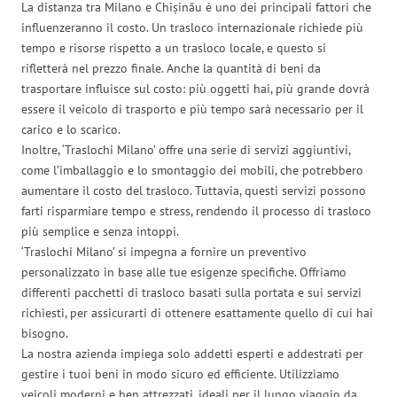
La distanza tra Milano e Chișinău è uno dei principali fattori che
influenzeranno il costo. Un trasloco internazionale richiede più
tempo e risorse rispetto a un trasloco locale, e questo si
rifletterà nel prezzo finale. Anche la quantità di beni da
trasportare influisce sul costo: più oggetti hai, più grande dovrà
essere il veicolo di trasporto e più tempo sarà necessario per il
carico e lo scarico.
Inoltre, ‘Traslochi Milano’ offre una serie di servizi aggiuntivi,
come l’imballaggio e lo smontaggio dei mobili, che potrebbero
aumentare il costo del trasloco. Tuttavia, questi servizi possono
farti risparmiare tempo e stress, rendendo il processo di trasloco
più semplice e senza intoppi.
‘Traslochi Milano’ si impegna a fornire un preventivo
personalizzato in base alle tue esigenze specifiche. Offriamo
differenti pacchetti di trasloco basati sulla portata e sui servizi
richiesti, per assicurarti di ottenere esattamente quello di cui hai
bisogno.
La nostra azienda impiega solo addetti esperti e addestrati per
gestire i tuoi beni in modo sicuro ed efficiente. Utilizziamo
veicoli moderni e ben attrezzati, ideali per il lungo viaggio da