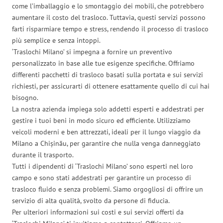
come l’imballaggio e lo smontaggio dei mobili, che potrebbero
aumentare il costo del trasloco. Tuttavia, questi servizi possono
farti risparmiare tempo e stress, rendendo il processo di trasloco
più semplice e senza intoppi.
‘Traslochi Milano’ si impegna a fornire un preventivo
personalizzato in base alle tue esigenze specifiche. Offriamo
differenti pacchetti di trasloco basati sulla portata e sui servizi
richiesti, per assicurarti di ottenere esattamente quello di cui hai
bisogno.
La nostra azienda impiega solo addetti esperti e addestrati per
gestire i tuoi beni in modo sicuro ed efficiente. Utilizziamo
veicoli moderni e ben attrezzati, ideali per il lungo viaggio da
Milano a Chișinău, per garantire che nulla venga danneggiato
durante il trasporto.
Tutti i dipendenti di ‘Traslochi Milano’ sono esperti nel loro
campo e sono stati addestrati per garantire un processo di
trasloco fluido e senza problemi. Siamo orgogliosi di offrire un
servizio di alta qualità, svolto da persone di fiducia.
Per ulteriori informazioni sui costi e sui servizi offerti da