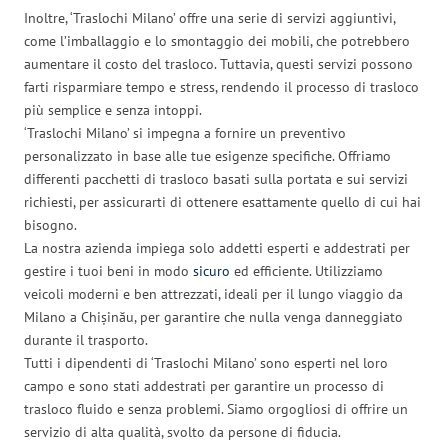
Inoltre, ‘Traslochi Milano’ offre una serie di servizi aggiuntivi,
come l’imballaggio e lo smontaggio dei mobili, che potrebbero
aumentare il costo del trasloco. Tuttavia, questi servizi possono
farti risparmiare tempo e stress, rendendo il processo di trasloco
più semplice e senza intoppi.
‘Traslochi Milano’ si impegna a fornire un preventivo
personalizzato in base alle tue esigenze specifiche. Offriamo
differenti pacchetti di trasloco basati sulla portata e sui servizi
richiesti, per assicurarti di ottenere esattamente quello di cui hai
bisogno.
La nostra azienda impiega solo addetti esperti e addestrati per
gestire i tuoi beni in modo
sicuro
ed efficiente. Utilizziamo
veicoli moderni e ben attrezzati, ideali per il lungo viaggio da
Milano a Chișinău, per garantire che nulla venga danneggiato
durante il trasporto.
Tutti i dipendenti di ‘Traslochi Milano’ sono esperti nel loro
campo e sono stati addestrati per garantire un processo di
trasloco fluido e senza problemi. Siamo orgogliosi di offrire un
servizio di alta qualità, svolto da persone di fiducia.