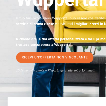
Wuppertal
Il tuo trasloco Milano Wuppertal può essere così facile!
servizio di prima classe
e assicurati i
migliori prezzi in 
Richiedo ora la tua offerta personalizzata e fai il prim
trasloco senza stress a Wuppertal
RICEVI UN'OFFERTA NON VINCOLANTE
100% non vincolante – Risposta garantita entro 15 minuti.