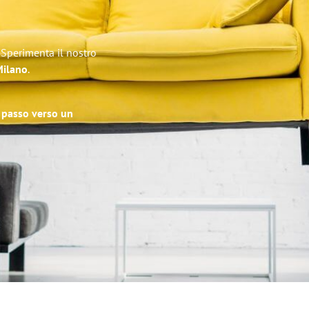
 Sperimenta il nostro
Milano
.
o passo verso un