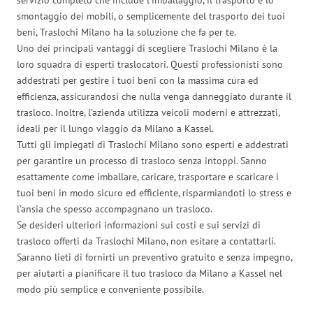
smontaggio dei mobili, o semplicemente del trasporto dei tuoi
beni, Traslochi Milano ha la soluzione che fa per te.
Uno dei principali vantaggi di scegliere Traslochi Milano è la
loro squadra di esperti traslocatori. Questi professionisti sono
addestrati per gestire i tuoi beni con la massima cura ed
efficienza, assicurandosi che nulla venga danneggiato durante il
trasloco. Inoltre, l’azienda utilizza veicoli moderni e attrezzati,
ideali per il lungo viaggio da Milano a Kassel.
Tutti gli impiegati di Traslochi Milano sono esperti e addestrati
per garantire un processo di trasloco senza intoppi. Sanno
esattamente come imballare, caricare, trasportare e scaricare i
tuoi beni in modo sicuro ed efficiente, risparmiandoti lo stress e
l’ansia che spesso accompagnano un trasloco.
Se desideri ulteriori informazioni sui costi e sui servizi di
trasloco offerti da Traslochi Milano, non esitare a contattarli.
Saranno lieti di fornirti un preventivo gratuito e senza impegno,
per aiutarti a pianificare il tuo trasloco da Milano a Kassel nel
modo più semplice e conveniente possibile.