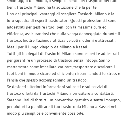
smontaggio dei mobili, o semplicemente del trasporto dei tuoi
beni, Traslochi Milano ha la soluzione che fa per te.
Uno dei principali vantaggi di scegliere Traslochi Milano è la
loro squadra di esperti traslocatori. Questi professionisti sono
addestrati per gestire i tuoi beni con la massima cura ed
efficienza, assicurandosi che nulla venga danneggiato durante il
trasloco. Inoltre, l’azienda utilizza veicoli moderni e attrezzati,
ideali per il lungo viaggio da Milano a Kassel.
Tutti gli impiegati di Traslochi Milano sono esperti e addestrati
per garantire un processo di trasloco senza intoppi. Sanno
esattamente come imballare, caricare, trasportare e scaricare i
tuoi beni in modo sicuro ed efficiente, risparmiandoti lo stress e
l’ansia che spesso accompagnano un trasloco.
Se desideri ulteriori informazioni sui costi e sui servizi di
trasloco offerti da Traslochi Milano, non esitare a contattarli.
Saranno lieti di fornirti un preventivo gratuito e senza impegno,
per aiutarti a pianificare il tuo trasloco da Milano a Kassel nel
modo più semplice e conveniente possibile.