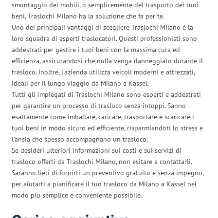
smontaggio dei mobili, o semplicemente del trasporto dei tuoi
beni, Traslochi Milano ha la soluzione che fa per te.
Uno dei principali vantaggi di scegliere Traslochi Milano è la
loro squadra di esperti traslocatori. Questi professionisti sono
addestrati per gestire i tuoi beni con la massima cura ed
efficienza, assicurandosi che nulla venga danneggiato durante il
trasloco. Inoltre, l’azienda utilizza veicoli moderni e attrezzati,
ideali per il lungo viaggio da Milano a Kassel.
Tutti gli impiegati di Traslochi Milano sono esperti e addestrati
per garantire un processo di trasloco senza intoppi. Sanno
esattamente come imballare, caricare, trasportare e scaricare i
tuoi beni in modo sicuro ed efficiente, risparmiandoti lo stress e
l’ansia che spesso accompagnano un trasloco.
Se desideri ulteriori informazioni sui costi e sui servizi di
trasloco offerti da Traslochi Milano, non esitare a contattarli.
Saranno lieti di fornirti un preventivo gratuito e senza impegno,
per aiutarti a pianificare il tuo trasloco da Milano a Kassel nel
modo più semplice e conveniente possibile.