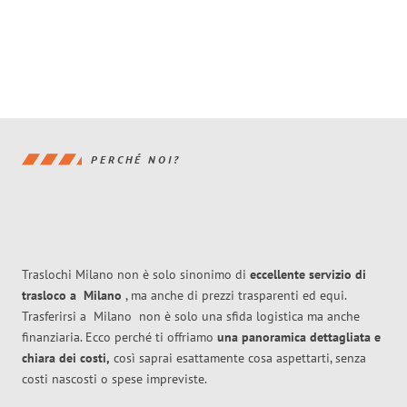
PERCHÉ NOI?
Traslochi Milano non è solo sinonimo di
eccellente
servizio di
trasloco
a
Milano
, ma anche di prezzi trasparenti ed equi.
Trasferirsi a
Milano
non è solo una sfida logistica ma anche
finanziaria. Ecco perché ti offriamo
una panoramica dettagliata e
chiara dei costi,
così saprai esattamente cosa aspettarti, senza
costi nascosti o spese impreviste.