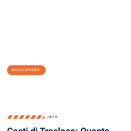
Scopri con Traslochi Milano quanto può essere
facile e senza
stress il tuo trasloco a Milano
. Il nostro team di esperti è pronto
ad assicurarti una transizione senza intoppi nella tua nuova
casa.
Ottieni subito
un'offerta non vincolante
e
risparmia € 100:
RICEVI OFFERTA
0299948957
INFO