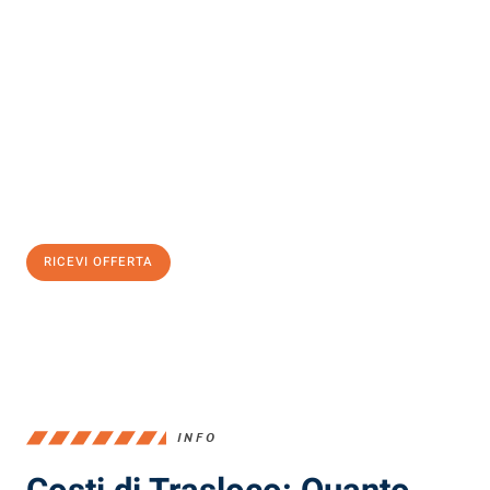
Scopri con Traslochi Milano quanto può essere
facile e senza
stress il tuo trasloco a Milano
. Il nostro team di esperti è pronto
ad assicurarti una transizione senza intoppi nella tua nuova
casa.
Ottieni subito
un'offerta non vincolante
e
risparmia € 100:
RICEVI OFFERTA
0299948957
INFO