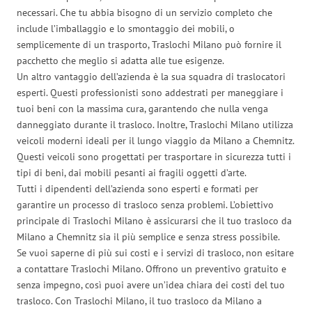
necessari. Che tu abbia bisogno di un servizio completo che
include l’imballaggio e lo smontaggio dei mobili, o
semplicemente di un trasporto, Traslochi Milano può fornire il
pacchetto che meglio si adatta alle tue esigenze.
Un altro vantaggio dell’azienda è la sua squadra di traslocatori
esperti. Questi professionisti sono addestrati per maneggiare i
tuoi beni con la massima cura, garantendo che nulla venga
danneggiato durante il trasloco. Inoltre, Traslochi Milano utilizza
veicoli moderni ideali per il lungo viaggio da Milano a Chemnitz.
Questi veicoli sono progettati per trasportare in sicurezza tutti i
tipi di beni, dai mobili pesanti ai fragili oggetti d’arte.
Tutti i dipendenti dell’azienda sono esperti e formati per
garantire un processo di trasloco senza problemi. L’obiettivo
principale di Traslochi Milano è assicurarsi che il tuo trasloco da
Milano a Chemnitz sia il più semplice e senza stress possibile.
Se vuoi saperne di più sui costi e i servizi di trasloco, non esitare
a contattare Traslochi Milano. Offrono un preventivo gratuito e
senza impegno, così puoi avere un’idea chiara dei costi del tuo
trasloco. Con Traslochi Milano, il tuo trasloco da Milano a