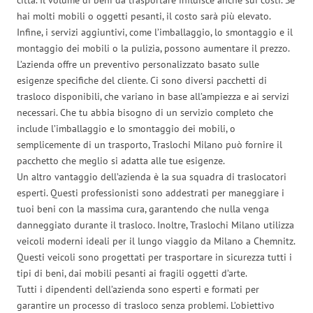
hai molti mobili o oggetti pesanti, il costo sarà più elevato.
Infine, i servizi aggiuntivi, come l’imballaggio, lo smontaggio e il
montaggio dei mobili o la pulizia, possono aumentare il prezzo.
L’azienda offre un preventivo personalizzato basato sulle
esigenze specifiche del cliente. Ci sono diversi pacchetti di
trasloco disponibili, che variano in base all’ampiezza e ai servizi
necessari. Che tu abbia bisogno di un servizio completo che
include l’imballaggio e lo smontaggio dei mobili, o
semplicemente di un trasporto, Traslochi Milano può fornire il
pacchetto che meglio si adatta alle tue esigenze.
Un altro vantaggio dell’azienda è la sua squadra di traslocatori
esperti. Questi professionisti sono addestrati per maneggiare i
tuoi beni con la massima cura, garantendo che nulla venga
danneggiato durante il trasloco. Inoltre, Traslochi Milano utilizza
veicoli moderni ideali per il lungo viaggio da Milano a Chemnitz.
Questi veicoli sono progettati per trasportare in sicurezza tutti i
tipi di beni, dai mobili pesanti ai fragili oggetti d’arte.
Tutti i dipendenti dell’azienda sono esperti e formati per
garantire un processo di trasloco senza problemi. L’obiettivo