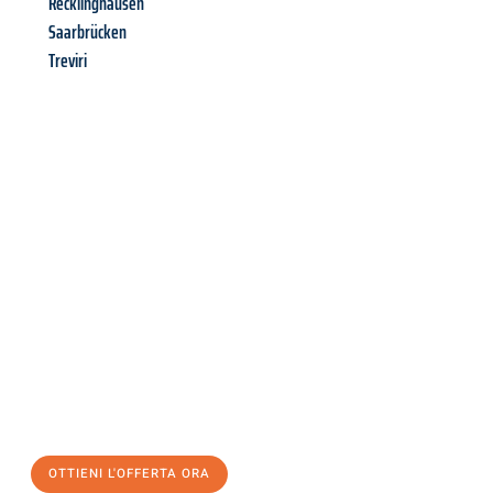
Recklinghausen
Saarbrücken
Treviri
Richiedi ora la tua
offerta
al
miglior
prezzo !
Inviateci adesso la vostra richiesta non vincolante e
assicuratevi la vostra
offerta di trasloco per le vostre esigenze
a Milano
al miglior prezzo! Approfitta dell’occasione per
un
trasloco senza stress
e con il massimo comfort:
OTTIENI L'OFFERTA ORA