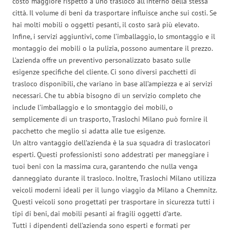
costo maggiore rispetto a uno trasloco all’interno della stessa
città. Il volume di beni da trasportare influisce anche sui costi. Se
hai molti mobili o oggetti pesanti, il costo sarà più elevato.
Infine, i servizi aggiuntivi, come l’imballaggio, lo smontaggio e il
montaggio dei mobili o la pulizia, possono aumentare il prezzo.
L’azienda offre un preventivo personalizzato basato sulle
esigenze specifiche del cliente. Ci sono diversi pacchetti di
trasloco disponibili, che variano in base all’ampiezza e ai servizi
necessari. Che tu abbia bisogno di un servizio completo che
include l’imballaggio e lo smontaggio dei mobili, o
semplicemente di un trasporto, Traslochi Milano può fornire il
pacchetto che meglio si adatta alle tue esigenze.
Un altro vantaggio dell’azienda è la sua squadra di traslocatori
esperti. Questi professionisti sono addestrati per maneggiare i
tuoi beni con la massima cura, garantendo che nulla venga
danneggiato durante il trasloco. Inoltre, Traslochi Milano utilizza
veicoli moderni ideali per il lungo viaggio da Milano a Chemnitz.
Questi veicoli sono progettati per trasportare in sicurezza tutti i
tipi di beni, dai mobili pesanti ai fragili oggetti d’arte.
Tutti i dipendenti dell’azienda sono esperti e formati per