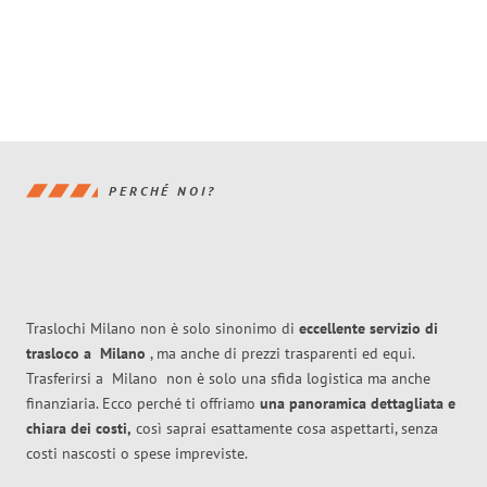
PERCHÉ NOI?
Traslochi Milano non è solo sinonimo di
eccellente
servizio di
trasloco
a
Milano
, ma anche di prezzi trasparenti ed equi.
Trasferirsi a
Milano
non è solo una sfida logistica ma anche
finanziaria. Ecco perché ti offriamo
una panoramica dettagliata e
chiara dei costi,
così saprai esattamente cosa aspettarti, senza
costi nascosti o spese impreviste.