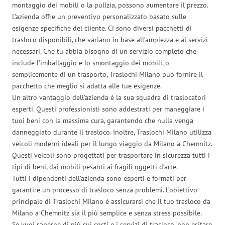
montaggio dei mobili o la pulizia, possono aumentare il prezzo.
L’azienda offre un preventivo personalizzato basato sulle
esigenze specifiche del cliente. Ci sono diversi pacchetti di
trasloco disponibili, che variano in base all’ampiezza e ai servizi
necessari. Che tu abbia bisogno di un servizio completo che
include l’imballaggio e lo smontaggio dei mobili, o
semplicemente di un trasporto, Traslochi Milano può fornire il
pacchetto che meglio si adatta alle tue esigenze.
Un altro vantaggio dell’azienda è la sua squadra di traslocatori
esperti. Questi professionisti sono addestrati per maneggiare i
tuoi beni con la massima cura, garantendo che nulla venga
danneggiato durante il trasloco. Inoltre, Traslochi Milano utilizza
veicoli moderni ideali per il lungo viaggio da Milano a Chemnitz.
Questi veicoli sono progettati per trasportare in sicurezza tutti i
tipi di beni, dai mobili pesanti ai fragili oggetti d’arte.
Tutti i dipendenti dell’azienda sono esperti e formati per
garantire un processo di trasloco senza problemi. L’obiettivo
principale di Traslochi Milano è assicurarsi che il tuo trasloco da
Milano a Chemnitz sia il più semplice e senza stress possibile.
Se vuoi saperne di più sui costi e i servizi di trasloco, non esitare