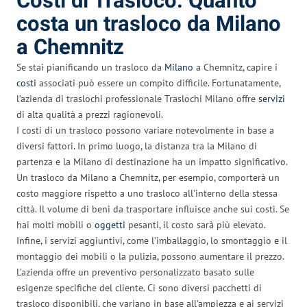
Costi di Trasloco: Quanto
costa un trasloco da Milano
a Chemnitz
Se stai pianificando un trasloco da
Milano
a Chemnitz, capire i
costi
associati può essere un compito difficile. Fortunatamente,
l’azienda di traslochi professionale Traslochi Milano offre
servizi
di alta qualità a prezzi ragionevoli.
I costi di un trasloco possono variare notevolmente in base a
diversi fattori. In primo luogo, la distanza tra la Milano di
partenza e la Milano di destinazione ha un impatto significativo.
Un trasloco da Milano a Chemnitz, per esempio, comporterà un
costo maggiore rispetto a uno trasloco all’interno della stessa
città. Il volume di beni da trasportare influisce anche sui costi. Se
hai molti mobili o
oggetti
pesanti, il costo sarà più elevato.
Infine, i servizi aggiuntivi, come l’imballaggio, lo smontaggio e il
montaggio dei mobili o la pulizia, possono aumentare il prezzo.
L’azienda offre un preventivo personalizzato basato sulle
esigenze specifiche del cliente. Ci sono diversi pacchetti di
trasloco disponibili, che variano in base all’ampiezza e ai servizi