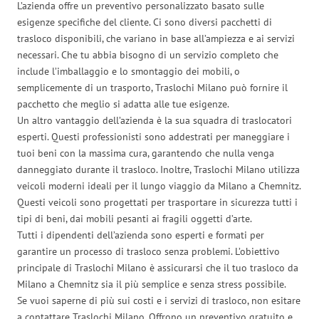
L’azienda offre un preventivo personalizzato basato sulle
esigenze specifiche del cliente. Ci sono diversi pacchetti di
trasloco disponibili, che variano in base all’ampiezza e ai servizi
necessari. Che tu abbia bisogno di un servizio completo che
include l’imballaggio e lo smontaggio dei mobili, o
semplicemente di un trasporto, Traslochi Milano può fornire il
pacchetto che meglio si adatta alle tue esigenze.
Un altro vantaggio dell’azienda è la sua squadra di traslocatori
esperti. Questi professionisti sono addestrati per maneggiare i
tuoi beni con la massima cura, garantendo che nulla venga
danneggiato durante il trasloco. Inoltre, Traslochi Milano utilizza
veicoli moderni ideali per il lungo viaggio da Milano a Chemnitz.
Questi veicoli sono progettati per trasportare in sicurezza tutti i
tipi di beni, dai mobili pesanti ai fragili oggetti d’arte.
Tutti i dipendenti dell’azienda sono esperti e formati per
garantire un processo di trasloco senza problemi. L’obiettivo
principale di Traslochi Milano è assicurarsi che il tuo trasloco da
Milano a Chemnitz sia il più semplice e senza stress possibile.
Se vuoi saperne di più sui costi e i servizi di trasloco, non esitare
a contattare Traslochi Milano. Offrono un preventivo gratuito e