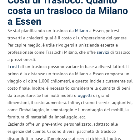
Costi di Trasloco: Quanto
costa un trasloco da Milano
a Essen
Se stai pianificando un trasloco da
Milano
a Essen, potresti
trovarti a chiederti qual è il costo di un’operazione del genere.
Per capire meglio, è utile rivolgersi a un’azienda esperta e
professionale come Traslochi Milano, che offre
servizi
di trasloco
a prezzi onesti.
I
costi
di un trasloco possono variare in base a diversi fattori. Il
primo è la distanza: un trasloco da Milano a Essen comporta un
viaggio di oltre 1.000 chilometri, e questo incide sicuramente sul
costo finale. Inoltre, è necessario considerare la quantità di beni
da trasportare. Se hai molti mobili o
oggetti
di grandi
dimensioni, il costo aumenterà. Infine, ci sono i servizi aggiuntivi,
come l’imballaggio, lo smontaggio e il montaggio dei mobili, la
fornitura di materiali da imballaggio, ecc.
L’azienda offre un preventivo personalizzato, adattato alle
esigenze del cliente. Ci sono diversi pacchetti di trasloco
disponibili in base all’ampiezza e ai servizi richiesti. Inoltre,