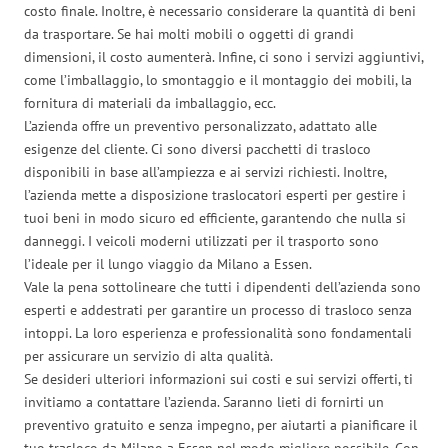
costo finale. Inoltre, è necessario considerare la quantità di beni
da trasportare. Se hai molti mobili o oggetti di grandi
dimensioni, il costo aumenterà. Infine, ci sono i servizi aggiuntivi,
come l’imballaggio, lo smontaggio e il montaggio dei mobili, la
fornitura di materiali da imballaggio, ecc.
L’azienda offre un preventivo personalizzato, adattato alle
esigenze del cliente. Ci sono diversi pacchetti di trasloco
disponibili in base all’ampiezza e ai servizi richiesti. Inoltre,
l’azienda mette a disposizione traslocatori esperti per gestire i
tuoi beni in modo sicuro ed efficiente, garantendo che nulla si
danneggi. I veicoli moderni utilizzati per il trasporto sono
l’ideale per il lungo viaggio da Milano a Essen.
Vale la pena sottolineare che tutti i dipendenti dell’azienda sono
esperti e addestrati per garantire un processo di trasloco senza
intoppi. La loro esperienza e professionalità sono fondamentali
per assicurare un servizio di alta qualità.
Se desideri ulteriori informazioni sui costi e sui servizi offerti, ti
invitiamo a contattare l’azienda. Saranno lieti di fornirti un
preventivo gratuito e senza impegno, per aiutarti a pianificare il
tuo trasloco da Milano a Essen nel modo migliore possibile. Con