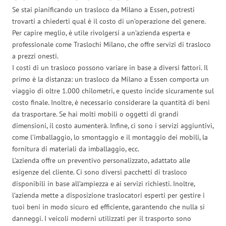
Se stai pianificando un trasloco da Milano a Essen, potresti
trovarti a chiederti qual è il costo di un’operazione del genere.
Per capire meglio, è utile rivolgersi a un’azienda esperta e
professionale come Traslochi Milano, che offre servizi di trasloco
a prezzi onesti.
I costi di un trasloco possono variare in base a diversi fattori. Il
primo è la distanza: un trasloco da Milano a Essen comporta un
viaggio di oltre 1.000 chilometri, e questo incide sicuramente sul
costo finale. Inoltre, è necessario considerare la quantità di beni
da trasportare. Se hai molti mobili o oggetti di grandi
dimensioni, il costo aumenterà. Infine, ci sono i servizi aggiuntivi,
come l’imballaggio, lo smontaggio e il montaggio dei mobili, la
fornitura di materiali da imballaggio, ecc.
L’azienda offre un preventivo personalizzato, adattato alle
esigenze del cliente. Ci sono diversi pacchetti di trasloco
disponibili in base all’ampiezza e ai servizi richiesti. Inoltre,
l’azienda mette a disposizione traslocatori esperti per gestire i
tuoi beni in modo sicuro ed efficiente, garantendo che nulla si
danneggi. I veicoli moderni utilizzati per il trasporto sono