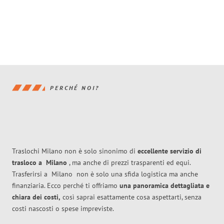
PERCHÉ NOI?
Traslochi Milano non è solo sinonimo di
eccellente
servizio di
trasloco
a
Milano
, ma anche di prezzi trasparenti ed equi.
Trasferirsi a
Milano
non è solo una sfida logistica ma anche
finanziaria. Ecco perché ti offriamo
una panoramica dettagliata e
chiara dei costi,
così saprai esattamente cosa aspettarti, senza
costi nascosti o spese impreviste.