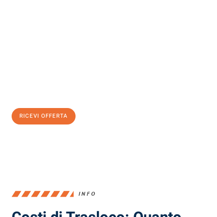
Scopri con Traslochi Milano quanto può essere
facile e senza
stress il tuo trasloco a Milano
. Il nostro team di esperti è pronto
ad assicurarti una transizione senza intoppi nella tua nuova
casa.
Ottieni subito
un'offerta non vincolante
e
risparmia € 100:
RICEVI OFFERTA
0299948957
INFO