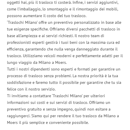
oggetti hai, più il trasloco ti costerà. Infine, i servizi aggiuntivi,
come l’imballaggio, lo smontaggio e il rimontaggio dei mobili,
possono aumentare il costo del tuo trasloco.
‘Traslochi Milano’ offre un preventivo personalizzato in base alle
tue esigenze specifiche. Offriamo diversi pacchetti di trasloco in
base all’ampiezza e ai servizi richiesti. Il nostro team di
professionisti esperti gestirà i tuoi beni con la massima cura ed
efficienza, garantendo che nulla venga danneggiato durante il
trasloco. Utilizziamo veicoli moderni e perfettamente adatti per il
lungo viaggio da Milano a Moers.
Tutti i nostri dipendenti sono esperti e formati per garantire un
processo di trasloco senza problemi. La nostra priorità è la tua
soddisfazione e faremo tutto il possibile per garantire che tu sia
felice con il nostro servizio.
Ti invitiamo a contattare ‘Traslochi Milano’ per ulteriori
informazioni sui costi e sui servizi di trasloco. Offriamo un
preventivo gratuito e senza impegno, quindi non esitare a
raggiungerci. Siamo qui per rendere il tuo trasloco da Milano a
Moers il più semplice e conveniente possibile.