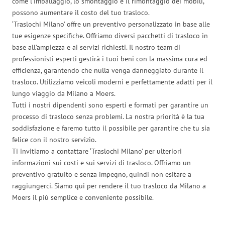
come l’imballaggio, lo smontaggio e il rimontaggio dei mobili,
possono aumentare il costo del tuo trasloco.
‘Traslochi Milano’ offre un preventivo personalizzato in base alle
tue esigenze specifiche. Offriamo diversi pacchetti di trasloco in
base all’ampiezza e ai servizi richiesti. Il nostro team di
professionisti esperti gestirà i tuoi beni con la massima cura ed
efficienza, garantendo che nulla venga danneggiato durante il
trasloco. Utilizziamo veicoli moderni e perfettamente adatti per il
lungo viaggio da Milano a Moers.
Tutti i nostri dipendenti sono esperti e formati per garantire un
processo di trasloco senza problemi. La nostra priorità è la tua
soddisfazione e faremo tutto il possibile per garantire che tu sia
felice con il nostro servizio.
Ti invitiamo a contattare ‘Traslochi Milano’ per ulteriori
informazioni sui costi e sui servizi di trasloco. Offriamo un
preventivo gratuito e senza impegno, quindi non esitare a
raggiungerci. Siamo qui per rendere il tuo trasloco da Milano a
Moers il più semplice e conveniente possibile.