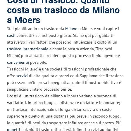
Costi di Trasloco: Quanto
costa un trasloco da Milano
a Moers
Stai pianificando un trasloco da
Milano
a Moers e vuoi capire i
costi
coinvolti? Sei nel posto giusto. Siamo qui per guidarti
attraverso i vari fattori che possono influenzare il costo di un
trasloco internazionale
e come la nostra azienda, ‘Traslochi
Milano’, può aiutarti a rendere questo processo il più agevole e
conveniente
possibile.
‘Traslochi Milano’ è una società di traslochi professionale che
offre
servizi
di alta qualità a prezzi equi. Sappiamo che il trasloco
può essere un’impresa impegnativa, quindi il nostro obiettivo è
semplificare l’intero processo per te.
I costi di un trasloco da Milano a Moers variano a seconda di
vari fattori. In primo luogo, la distanza è un fattore importante;
un trasloco internazionale di lunga distanza avrà un costo
superiore a quello di una distanza più breve. In secondo luogo,
la quantità di beni da trasportare influisce anche sul prezzo. Più
oggetti
hai, più il trasloco ti costerà. Infine, i servizi aggiuntivi,