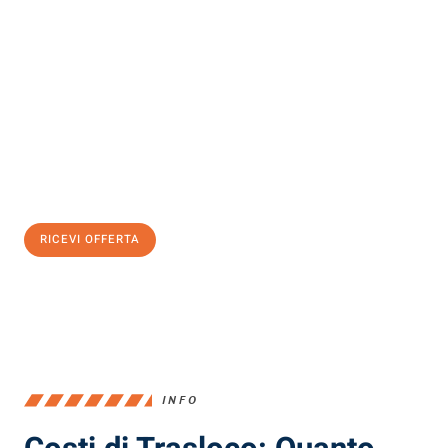
Scopri con Traslochi Milano quanto può essere
facile e senza
stress il tuo trasloco a Milano
. Il nostro team di esperti è pronto
ad assicurarti una transizione senza intoppi nella tua nuova
casa.
Ottieni subito
un'offerta non vincolante
e
risparmia € 100:
RICEVI OFFERTA
0299948957
INFO