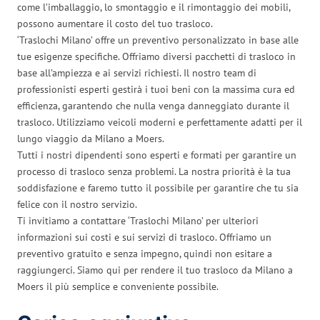
come l’imballaggio, lo smontaggio e il rimontaggio dei mobili,
possono aumentare il costo del tuo trasloco.
‘Traslochi Milano’ offre un preventivo personalizzato in base alle
tue esigenze specifiche. Offriamo diversi pacchetti di trasloco in
base all’ampiezza e ai servizi richiesti. Il nostro team di
professionisti esperti gestirà i tuoi beni con la massima cura ed
efficienza, garantendo che nulla venga danneggiato durante il
trasloco. Utilizziamo veicoli moderni e perfettamente adatti per il
lungo viaggio da Milano a Moers.
Tutti i nostri dipendenti sono esperti e formati per garantire un
processo di trasloco senza problemi. La nostra priorità è la tua
soddisfazione e faremo tutto il possibile per garantire che tu sia
felice con il nostro servizio.
Ti invitiamo a contattare ‘Traslochi Milano’ per ulteriori
informazioni sui costi e sui servizi di trasloco. Offriamo un
preventivo gratuito e senza impegno, quindi non esitare a
raggiungerci. Siamo qui per rendere il tuo trasloco da Milano a
Moers il più semplice e conveniente possibile.