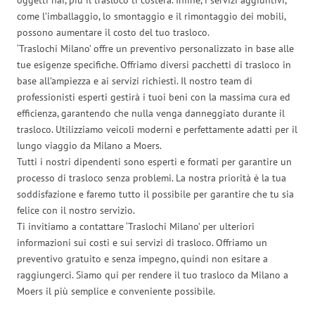
come l’imballaggio, lo smontaggio e il rimontaggio dei mobili,
possono aumentare il costo del tuo trasloco.
‘Traslochi Milano’ offre un preventivo personalizzato in base alle
tue esigenze specifiche. Offriamo diversi pacchetti di trasloco in
base all’ampiezza e ai servizi richiesti. Il nostro team di
professionisti esperti gestirà i tuoi beni con la massima cura ed
efficienza, garantendo che nulla venga danneggiato durante il
trasloco. Utilizziamo veicoli moderni e perfettamente adatti per il
lungo viaggio da Milano a Moers.
Tutti i nostri dipendenti sono esperti e formati per garantire un
processo di trasloco senza problemi. La nostra priorità è la tua
soddisfazione e faremo tutto il possibile per garantire che tu sia
felice con il nostro servizio.
Ti invitiamo a contattare ‘Traslochi Milano’ per ulteriori
informazioni sui costi e sui servizi di trasloco. Offriamo un
preventivo gratuito e senza impegno, quindi non esitare a
raggiungerci. Siamo qui per rendere il tuo trasloco da Milano a
Moers il più semplice e conveniente possibile.