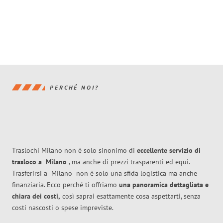
PERCHÉ NOI?
Traslochi Milano non è solo sinonimo di
eccellente
servizio di
trasloco
a
Milano
, ma anche di prezzi trasparenti ed equi.
Trasferirsi a
Milano
non è solo una sfida logistica ma anche
finanziaria. Ecco perché ti offriamo
una panoramica dettagliata e
chiara dei costi,
così saprai esattamente cosa aspettarti, senza
costi nascosti o spese impreviste.