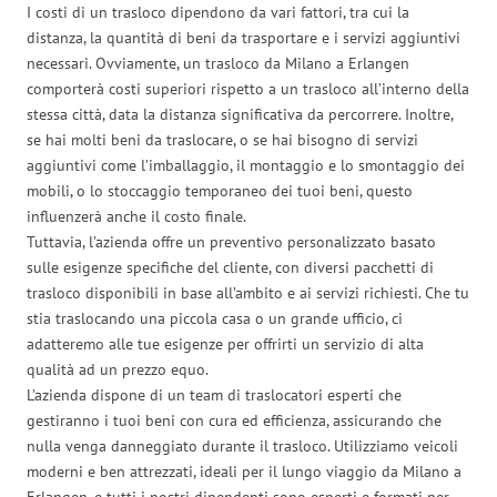
I costi di un trasloco dipendono da vari fattori, tra cui la
distanza, la quantità di beni da trasportare e i servizi aggiuntivi
necessari. Ovviamente, un trasloco da Milano a Erlangen
comporterà costi superiori rispetto a un trasloco all’interno della
stessa città, data la distanza significativa da percorrere. Inoltre,
se hai molti beni da traslocare, o se hai bisogno di servizi
aggiuntivi come l’imballaggio, il montaggio e lo smontaggio dei
mobili, o lo stoccaggio temporaneo dei tuoi beni, questo
influenzerà anche il costo finale.
Tuttavia, l’azienda offre un preventivo personalizzato basato
sulle esigenze specifiche del cliente, con diversi pacchetti di
trasloco disponibili in base all’ambito e ai servizi richiesti. Che tu
stia traslocando una piccola casa o un grande ufficio, ci
adatteremo alle tue esigenze per offrirti un servizio di alta
qualità ad un prezzo equo.
L’azienda dispone di un team di traslocatori esperti che
gestiranno i tuoi beni con cura ed efficienza, assicurando che
nulla venga danneggiato durante il trasloco. Utilizziamo veicoli
moderni e ben attrezzati, ideali per il lungo viaggio da Milano a
Erlangen, e tutti i nostri dipendenti sono esperti e formati per