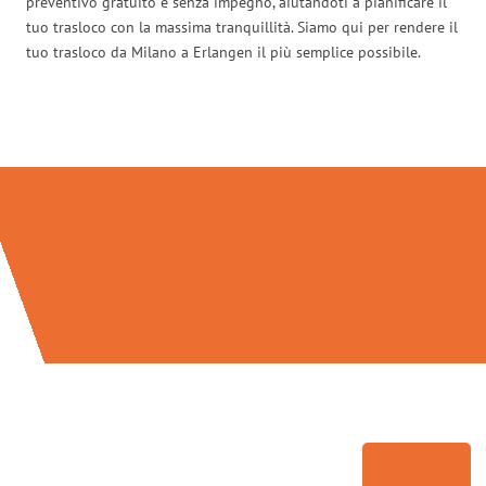
preventivo gratuito e senza impegno, aiutandoti a pianificare il
tuo trasloco con la massima tranquillità. Siamo qui per rendere il
tuo trasloco da Milano a Erlangen il più semplice possibile.
Traslochi Milano in numeri: