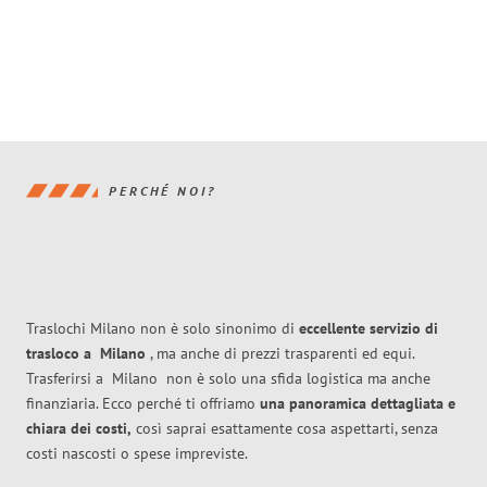
PERCHÉ NOI?
Traslochi Milano non è solo sinonimo di
eccellente
servizio di
trasloco
a
Milano
, ma anche di prezzi trasparenti ed equi.
Trasferirsi a
Milano
non è solo una sfida logistica ma anche
finanziaria. Ecco perché ti offriamo
una panoramica dettagliata e
chiara dei costi,
così saprai esattamente cosa aspettarti, senza
costi nascosti o spese impreviste.