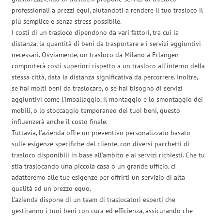
professionali a prezzi equi, aiutandoti a rendere il tuo trasloco il
più semplice e senza stress possibile.
I costi di un trasloco dipendono da vari fattori, tra cui la
distanza, la quantità di beni da trasportare e i servizi aggiuntivi
necessari. Ovviamente, un trasloco da Milano a Erlangen
comporterà costi superiori rispetto a un trasloco all’interno della
stessa città, data la distanza significativa da percorrere. Inoltre,
se hai molti beni da traslocare, o se hai bisogno di servizi
aggiuntivi come l’imballaggio, il montaggio e lo smontaggio dei
mobili, o lo stoccaggio temporaneo dei tuoi beni, questo
influenzerà anche il costo finale.
Tuttavia, l’azienda offre un preventivo personalizzato basato
sulle esigenze specifiche del cliente, con diversi pacchetti di
trasloco disponibili in base all’ambito e ai servizi richiesti. Che tu
stia traslocando una piccola casa o un grande ufficio, ci
adatteremo alle tue esigenze per offrirti un servizio di alta
qualità ad un prezzo equo.
L’azienda dispone di un team di traslocatori esperti che
gestiranno i tuoi beni con cura ed efficienza, assicurando che