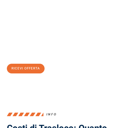
Scopri con Traslochi Milano quanto può essere
facile e senza
stress il tuo trasloco a Milano
. Il nostro team di esperti è pronto
ad assicurarti una transizione senza intoppi nella tua nuova
casa.
Ottieni subito
un'offerta non vincolante
e
risparmia € 100:
RICEVI OFFERTA
0299948957
INFO