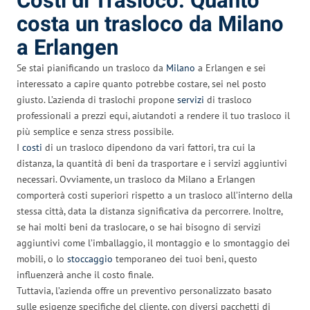
Costi di Trasloco: Quanto
costa un trasloco da Milano
a Erlangen
Se stai pianificando un trasloco da
Milano
a Erlangen e sei
interessato a capire quanto potrebbe costare, sei nel posto
giusto. L’azienda di traslochi propone
servizi
di trasloco
professionali a prezzi equi, aiutandoti a rendere il tuo trasloco il
più semplice e senza stress possibile.
I
costi
di un trasloco dipendono da vari fattori, tra cui la
distanza, la quantità di beni da trasportare e i servizi aggiuntivi
necessari. Ovviamente, un trasloco da Milano a Erlangen
comporterà costi superiori rispetto a un trasloco all’interno della
stessa città, data la distanza significativa da percorrere. Inoltre,
se hai molti beni da traslocare, o se hai bisogno di servizi
aggiuntivi come l’imballaggio, il montaggio e lo smontaggio dei
mobili, o lo
stoccaggio
temporaneo dei tuoi beni, questo
influenzerà anche il costo finale.
Tuttavia, l’azienda offre un preventivo personalizzato basato
sulle esigenze specifiche del cliente, con diversi pacchetti di