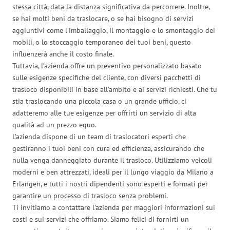
stessa città, data la distanza significativa da percorrere. Inoltre,
se hai molti beni da traslocare, o se hai bisogno di servizi
aggiuntivi come l’imballaggio, il montaggio e lo smontaggio dei
mobili, o lo stoccaggio temporaneo dei tuoi beni, questo
influenzerà anche il costo finale.
Tuttavia, l’azienda offre un preventivo personalizzato basato
sulle esigenze specifiche del cliente, con diversi pacchetti di
trasloco disponibili in base all’ambito e ai servizi richiesti. Che tu
stia traslocando una piccola casa o un grande ufficio, ci
adatteremo alle tue esigenze per offrirti un servizio di alta
qualità ad un prezzo equo.
L’azienda dispone di un team di traslocatori esperti che
gestiranno i tuoi beni con cura ed efficienza, assicurando che
nulla venga danneggiato durante il trasloco. Utilizziamo veicoli
moderni e ben attrezzati, ideali per il lungo viaggio da Milano a
Erlangen, e tutti i nostri dipendenti sono esperti e formati per
garantire un processo di trasloco senza problemi.
Ti invitiamo a contattare l’azienda per maggiori informazioni sui
costi e sui servizi che offriamo. Siamo felici di fornirti un