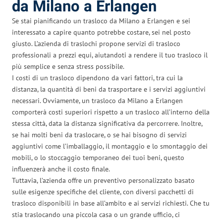
da Milano a Erlangen
Se stai pianificando un trasloco da Milano a Erlangen e sei
interessato a capire quanto potrebbe costare, sei nel posto
giusto. L’azienda di traslochi propone servizi di trasloco
professionali a prezzi equi, aiutandoti a rendere il tuo trasloco il
più semplice e senza stress possibile.
I costi di un trasloco dipendono da vari fattori, tra cui la
distanza, la quantità di beni da trasportare e i servizi aggiuntivi
necessari. Ovviamente, un trasloco da Milano a Erlangen
comporterà costi superiori rispetto a un trasloco all’interno della
stessa città, data la distanza significativa da percorrere. Inoltre,
se hai molti beni da traslocare, o se hai bisogno di servizi
aggiuntivi come l’imballaggio, il montaggio e lo smontaggio dei
mobili, o lo stoccaggio temporaneo dei tuoi beni, questo
influenzerà anche il costo finale.
Tuttavia, l’azienda offre un preventivo personalizzato basato
sulle esigenze specifiche del cliente, con diversi pacchetti di
trasloco disponibili in base all’ambito e ai servizi richiesti. Che tu
stia traslocando una piccola casa o un grande ufficio, ci