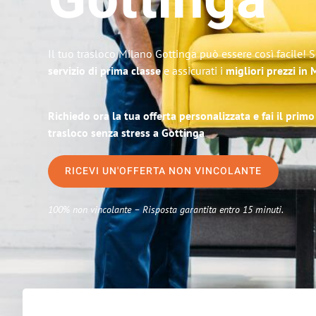
Gottinga
Il tuo trasloco Milano Gottinga può essere così facile! 
servizio di prima classe
e assicurati i
migliori prezzi in 
Richiedo ora la tua offerta personalizzata e fai il prim
trasloco senza stress a Gottinga
RICEVI UN'OFFERTA NON VINCOLANTE
100% non vincolante – Risposta garantita entro 15 minuti.