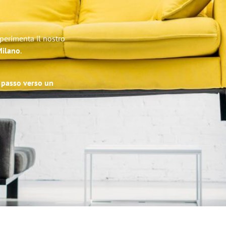
Sperimenta il nostro
Milano
.
o passo verso un