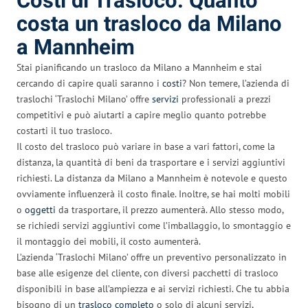
Costi di Trasloco: Quanto
costa un trasloco da Milano
a Mannheim
Stai pianificando un trasloco da Milano a Mannheim e stai
cercando di capire quali saranno i
costi
? Non temere, l’azienda di
traslochi ‘Traslochi Milano’ offre
servizi
professionali a prezzi
competitivi e può aiutarti a capire meglio quanto potrebbe
costarti il tuo trasloco.
Il costo del trasloco può variare in base a vari fattori, come la
distanza, la quantità di beni da trasportare e i servizi aggiuntivi
richiesti. La distanza da Milano a Mannheim è notevole e questo
ovviamente influenzerà il costo finale. Inoltre, se hai molti mobili
o
oggetti
da trasportare, il prezzo aumenterà. Allo stesso modo,
se richiedi servizi aggiuntivi come l’imballaggio, lo smontaggio e
il montaggio dei mobili, il costo aumenterà.
L’azienda ‘Traslochi Milano’ offre un preventivo personalizzato in
base alle esigenze del cliente, con diversi pacchetti di trasloco
disponibili in base all’ampiezza e ai servizi richiesti. Che tu abbia
bisogno di un
trasloco completo
o solo di alcuni servizi,