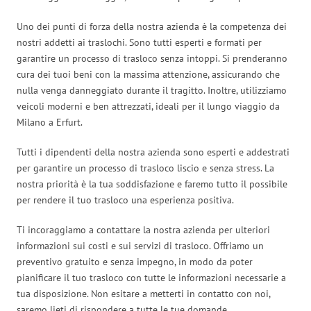
Uno dei punti di forza della nostra azienda è la competenza dei
nostri addetti ai traslochi. Sono tutti esperti e formati per
garantire un processo di trasloco senza intoppi. Si prenderanno
cura dei tuoi beni con la massima attenzione, assicurando che
nulla venga danneggiato durante il tragitto. Inoltre, utilizziamo
veicoli moderni e ben attrezzati, ideali per il lungo viaggio da
Milano a Erfurt.
Tutti i dipendenti della nostra azienda sono esperti e addestrati
per garantire un processo di trasloco liscio e senza stress. La
nostra priorità è la tua soddisfazione e faremo tutto il possibile
per rendere il tuo trasloco una esperienza positiva.
Ti incoraggiamo a contattare la nostra azienda per ulteriori
informazioni sui costi e sui servizi di trasloco. Offriamo un
preventivo gratuito e senza impegno, in modo da poter
pianificare il tuo trasloco con tutte le informazioni necessarie a
tua disposizione. Non esitare a metterti in contatto con noi,
saremo lieti di rispondere a tutte le tue domande.