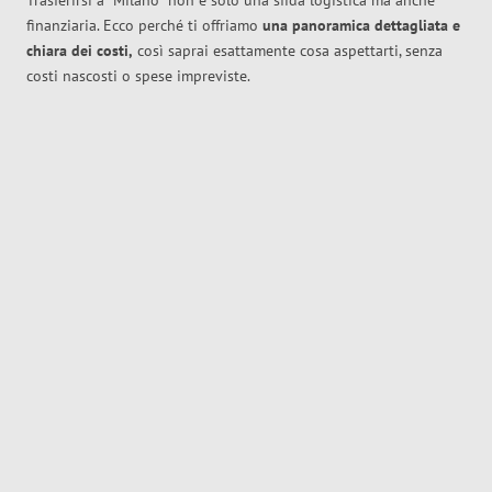
Trasferirsi a
Milano
non è solo una sfida logistica ma anche
finanziaria. Ecco perché ti offriamo
una panoramica dettagliata e
chiara dei costi,
così saprai esattamente cosa aspettarti, senza
costi nascosti o spese impreviste.