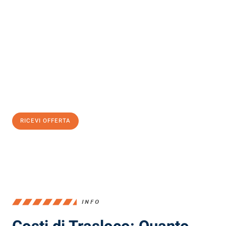
Scopri con Traslochi Milano quanto può essere
facile e senza
stress il tuo trasloco a Milano
. Il nostro team di esperti è pronto
ad assicurarti una transizione senza intoppi nella tua nuova
casa.
Ottieni subito
un'offerta non vincolante
e
risparmia € 100:
RICEVI OFFERTA
0299948957
INFO