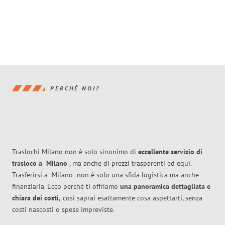
PERCHÉ NOI?
Traslochi Milano non è solo sinonimo di
eccellente
servizio di
trasloco
a
Milano
, ma anche di prezzi trasparenti ed equi.
Trasferirsi a
Milano
non è solo una sfida logistica ma anche
finanziaria. Ecco perché ti offriamo
una panoramica dettagliata e
chiara dei costi,
così saprai esattamente cosa aspettarti, senza
costi nascosti o spese impreviste.