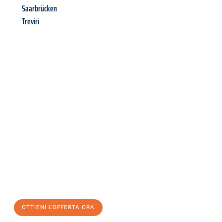
Saarbrücken
Treviri
Richiedi ora la tua
offerta
al
miglior
prezzo !
Inviateci adesso la vostra richiesta non vincolante e
assicuratevi la vostra
offerta di trasloco per le vostre esigenze
a Milano
al miglior prezzo! Approfitta dell’occasione per
un
trasloco senza stress
e con il massimo comfort:
OTTIENI L'OFFERTA ORA