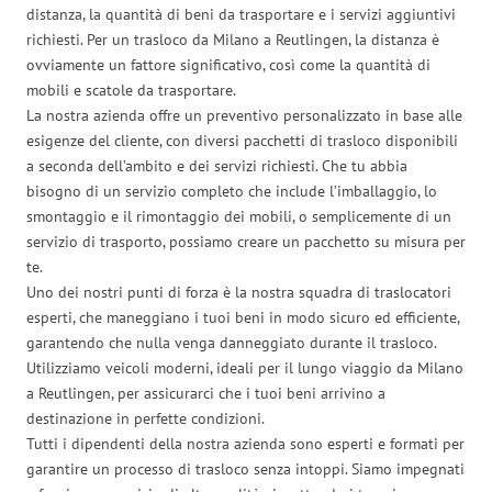
distanza, la quantità di beni da trasportare e i servizi aggiuntivi
richiesti. Per un trasloco da Milano a Reutlingen, la distanza è
ovviamente un fattore significativo, così come la quantità di
mobili e scatole da trasportare.
La nostra azienda offre un preventivo personalizzato in base alle
esigenze del cliente, con diversi pacchetti di trasloco disponibili
a seconda dell’ambito e dei servizi richiesti. Che tu abbia
bisogno di un servizio completo che include l’imballaggio, lo
smontaggio e il rimontaggio dei mobili, o semplicemente di un
servizio di trasporto, possiamo creare un pacchetto su misura per
te.
Uno dei nostri punti di forza è la nostra squadra di traslocatori
esperti, che maneggiano i tuoi beni in modo sicuro ed efficiente,
garantendo che nulla venga danneggiato durante il trasloco.
Utilizziamo veicoli moderni, ideali per il lungo viaggio da Milano
a Reutlingen, per assicurarci che i tuoi beni arrivino a
destinazione in perfette condizioni.
Tutti i dipendenti della nostra azienda sono esperti e formati per
garantire un processo di trasloco senza intoppi. Siamo impegnati