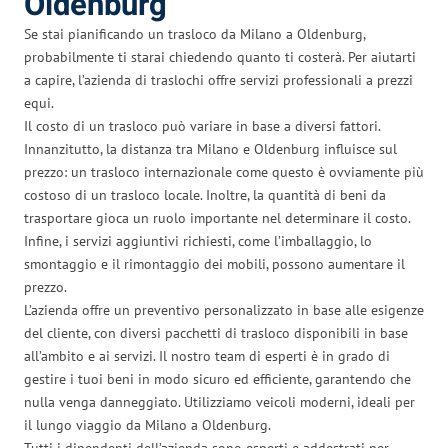
Oldenburg
Se stai pianificando un trasloco da Milano a Oldenburg,
probabilmente ti starai chiedendo quanto ti costerà. Per aiutarti
a capire, l’azienda di traslochi offre servizi professionali a prezzi
equi.
Il costo di un trasloco può variare in base a diversi fattori.
Innanzitutto, la distanza tra Milano e Oldenburg influisce sul
prezzo: un trasloco internazionale come questo è ovviamente più
costoso di un trasloco locale. Inoltre, la quantità di beni da
trasportare gioca un ruolo importante nel determinare il costo.
Infine, i servizi aggiuntivi richiesti, come l’imballaggio, lo
smontaggio e il rimontaggio dei mobili, possono aumentare il
prezzo.
L’azienda offre un preventivo personalizzato in base alle esigenze
del cliente, con diversi pacchetti di trasloco disponibili in base
all’ambito e ai servizi. Il nostro team di esperti è in grado di
gestire i tuoi beni in modo sicuro ed efficiente, garantendo che
nulla venga danneggiato. Utilizziamo veicoli moderni, ideali per
il lungo viaggio da Milano a Oldenburg.
Tutti i dipendenti dell’azienda sono esperti e addestrati per