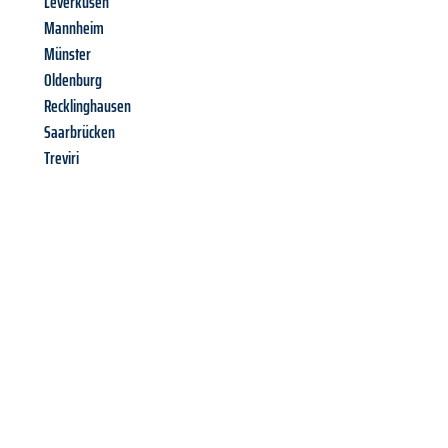
Leverkusen
Mannheim
Münster
Oldenburg
Recklinghausen
Saarbrücken
Treviri
Richiedi ora la tua
offerta
al
miglior
prezzo !
Inviateci adesso la vostra richiesta non vincolante e
assicuratevi la vostra
offerta di trasloco per le vostre esigenze