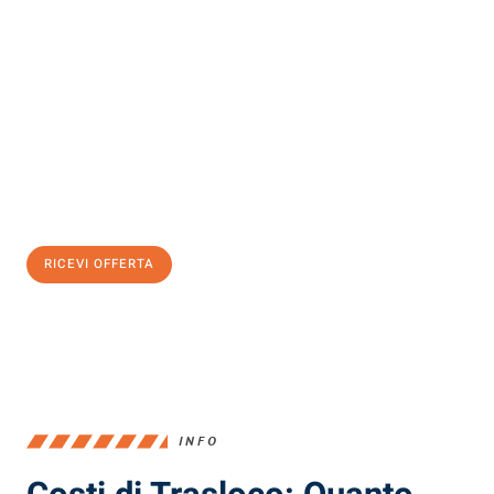
Scopri con Traslochi Milano quanto può essere
facile e senza
stress il tuo trasloco a Milano
. Il nostro team di esperti è pronto
ad assicurarti una transizione senza intoppi nella tua nuova
casa.
Ottieni subito
un'offerta non vincolante
e
risparmia € 100:
RICEVI OFFERTA
0299948957
INFO