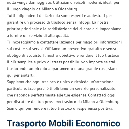
nulla venga danneggiato. Utilizziamo veicoli moderni, ideali per
il lungo viaggio da Milano a Oldenburg.
Tutti i dipendenti dell’azienda sono esperti e addestrati per
garantire un processo di trasloco senza intoppi. La nostra
priorità principale è la soddisfazione del cliente e ci impegniamo
a fornire un servizio di alta qualità.
Ti incoraggiamo a contattare l’azienda per maggiori informazioni
sui costi e sui servizi. Offriamo un preventivo gratuito e senza
obbligo di acquisto. Il nostro obiettivo è rendere il tuo trasloco
il più semplice e privo di stress possibile. Non importa se stai
traslocando un piccolo appartamento o una grande casa, siamo
qui per aiutarti.
Sappiamo che ogni trasloco è unico e richiede un’attenzione
particolare. Ecco perché ti offriamo un servizio personalizzato,
che risponde perfettamente alle tue esigenze. Contattaci oggi
per discutere del tuo prossimo trasloco da Milano a Oldenburg.
Siamo qui per rendere il tuo trasloco un’esperienza positiva.
Trasporto Mobili Economico