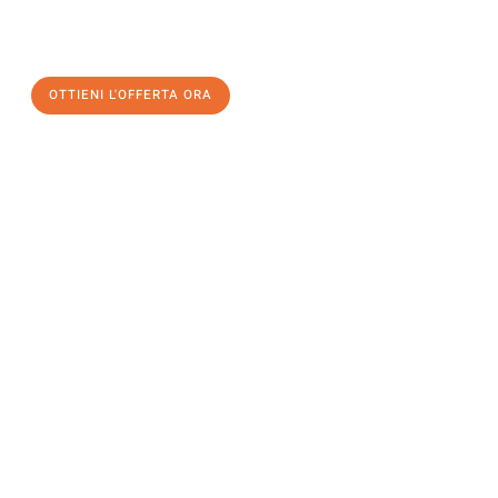
a Milano
al miglior prezzo! Approfitta dell’occasione per
un
trasloco senza stress
e con il massimo comfort:
OTTIENI L'OFFERTA ORA