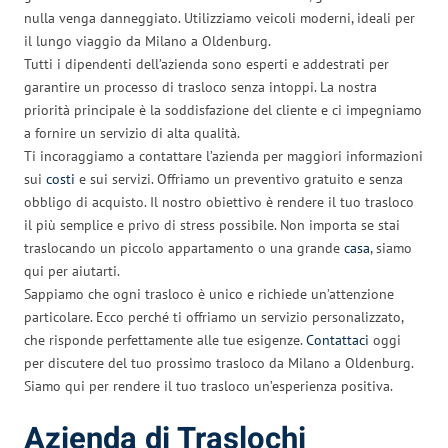
nulla venga danneggiato. Utilizziamo veicoli moderni, ideali per
il lungo viaggio da Milano a Oldenburg.
Tutti i dipendenti dell’azienda sono esperti e addestrati per
garantire un processo di trasloco senza intoppi. La nostra
priorità principale è la soddisfazione del cliente e ci impegniamo
a fornire un servizio di alta qualità.
Ti incoraggiamo a contattare l’azienda per maggiori informazioni
sui
costi
e sui servizi. Offriamo un preventivo gratuito e senza
obbligo di acquisto. Il nostro obiettivo è rendere il tuo trasloco
il più semplice e privo di stress possibile. Non importa se stai
traslocando un piccolo appartamento o una grande
casa
, siamo
qui per aiutarti.
Sappiamo che ogni trasloco è unico e richiede un’attenzione
particolare. Ecco perché ti offriamo un servizio personalizzato,
che risponde perfettamente alle tue esigenze.
Contattaci
oggi
per discutere del tuo prossimo trasloco da Milano a Oldenburg.
Siamo qui per rendere il tuo trasloco un’esperienza positiva.
Azienda di Traslochi