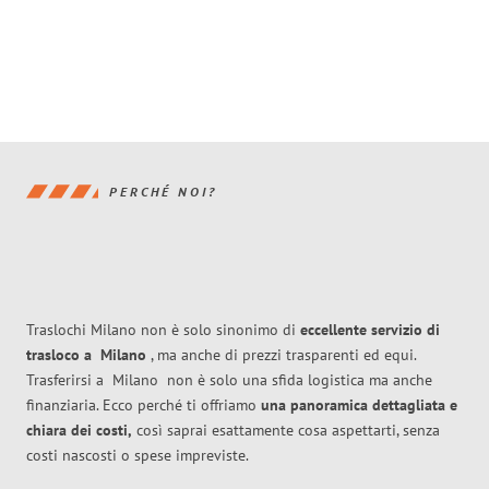
PERCHÉ NOI?
Traslochi Milano non è solo sinonimo di
eccellente
servizio di
trasloco
a
Milano
, ma anche di prezzi trasparenti ed equi.
Trasferirsi a
Milano
non è solo una sfida logistica ma anche
finanziaria. Ecco perché ti offriamo
una panoramica dettagliata e
chiara dei costi,
così saprai esattamente cosa aspettarti, senza
costi nascosti o spese impreviste.