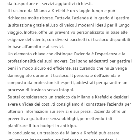
da trasportare e i servizi aggiuntivi richiesti.
Il trasloco da Milano a Krefeld è un viaggio lungo e può
richiedere molte risorse. Tuttavia, l’azienda è in grado di gestire
la situazione grazie all’uso di veicoli moderni ideali per il lungo
viaggio. Inoltre, offre un preventivo personalizzato in base alle
esigenze del cliente, con diversi pacchetti di trasloco disponibili
in base all’ambito e ai servizi.
Un elemento chiave che distingue l’azienda è l’esperienza e la
professionalità dei suoi movers. Essi sono addestrati per gestire i
beni in modo sicuro ed efficiente, assicurando che nulla venga
danneggiato durante il trasloco. Il personale dell’azienda è
composto da professionisti esperti, addestrati per garantire un
processo di trasloco senza intoppi.
Se stai considerando un trasloco da Milano a Krefeld e desideri
avere un’idea dei costi, ti consigliamo di contattare l’azienda per
ulteriori informazioni sui servizi e sui prezzi. L’azienda offre un
preventivo gratuito e senza obblighi, permettendoti di
pianificare il tuo budget in anticipo.
In conclusione, un trasloco da Milano a Krefeld può essere
un’impresa impegnativa, ma l’azienda è qui per rendere il