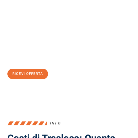
Scopri con Traslochi Milano quanto può essere
facile e senza
stress il tuo trasloco a Milano
. Il nostro team di esperti è pronto
ad assicurarti una transizione senza intoppi nella tua nuova
casa.
Ottieni subito
un'offerta non vincolante
e
risparmia € 100:
RICEVI OFFERTA
0299948957
INFO