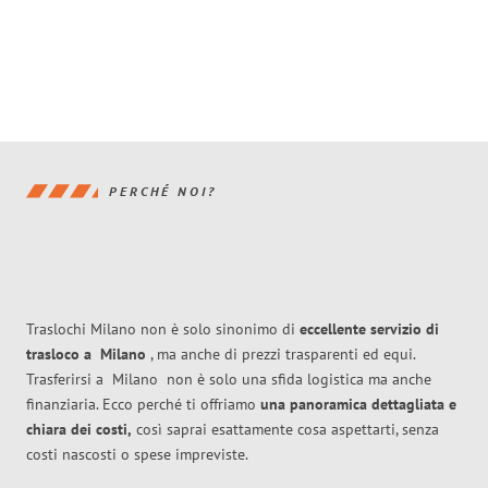
PERCHÉ NOI?
Traslochi Milano non è solo sinonimo di
eccellente
servizio di
trasloco
a
Milano
, ma anche di prezzi trasparenti ed equi.
Trasferirsi a
Milano
non è solo una sfida logistica ma anche
finanziaria. Ecco perché ti offriamo
una panoramica dettagliata e
chiara dei costi,
così saprai esattamente cosa aspettarti, senza
costi nascosti o spese impreviste.