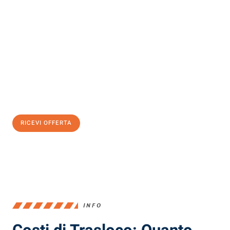
Scopri con Traslochi Milano quanto può essere
facile e senza
stress il tuo trasloco a Milano
. Il nostro team di esperti è pronto
ad assicurarti una transizione senza intoppi nella tua nuova
casa.
Ottieni subito
un'offerta non vincolante
e
risparmia € 100:
RICEVI OFFERTA
0299948957
INFO