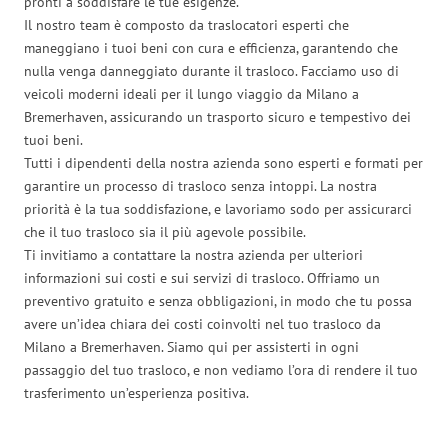
pronti a soddisfare le tue esigenze.
Il nostro team è composto da traslocatori esperti che
maneggiano i tuoi beni con cura e efficienza, garantendo che
nulla venga danneggiato durante il trasloco. Facciamo uso di
veicoli moderni ideali per il lungo viaggio da Milano a
Bremerhaven, assicurando un trasporto sicuro e tempestivo dei
tuoi beni.
Tutti i dipendenti della nostra azienda sono esperti e formati per
garantire un processo di trasloco senza intoppi. La nostra
priorità è la tua soddisfazione, e lavoriamo sodo per assicurarci
che il tuo trasloco sia il più agevole possibile.
Ti invitiamo a contattare la nostra azienda per ulteriori
informazioni sui costi e sui servizi di trasloco. Offriamo un
preventivo gratuito e senza obbligazioni, in modo che tu possa
avere un’idea chiara dei costi coinvolti nel tuo trasloco da
Milano a Bremerhaven. Siamo qui per assisterti in ogni
passaggio del tuo trasloco, e non vediamo l’ora di rendere il tuo
trasferimento un’esperienza positiva.