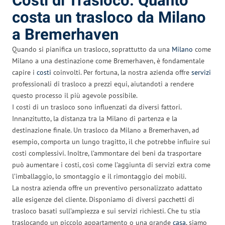
Costi di Trasloco: Quanto
costa un trasloco da Milano
a Bremerhaven
Quando si pianifica un trasloco, soprattutto da una
Milano
come
Milano a una destinazione come Bremerhaven, è fondamentale
capire i
costi
coinvolti. Per fortuna, la nostra azienda offre
servizi
professionali di trasloco a prezzi equi, aiutandoti a rendere
questo processo il più agevole possibile.
I costi di un trasloco sono influenzati da diversi fattori.
Innanzitutto, la distanza tra la Milano di partenza e la
destinazione finale. Un trasloco da Milano a Bremerhaven, ad
esempio, comporta un lungo tragitto, il che potrebbe influire sui
costi complessivi. Inoltre, l’ammontare dei beni da trasportare
può aumentare i costi, così come l’aggiunta di servizi extra come
l’imballaggio, lo smontaggio e il rimontaggio dei mobili.
La nostra azienda offre un preventivo personalizzato adattato
alle esigenze del cliente. Disponiamo di diversi pacchetti di
trasloco basati sull’ampiezza e sui servizi richiesti. Che tu stia
traslocando un piccolo appartamento o una grande
casa
, siamo