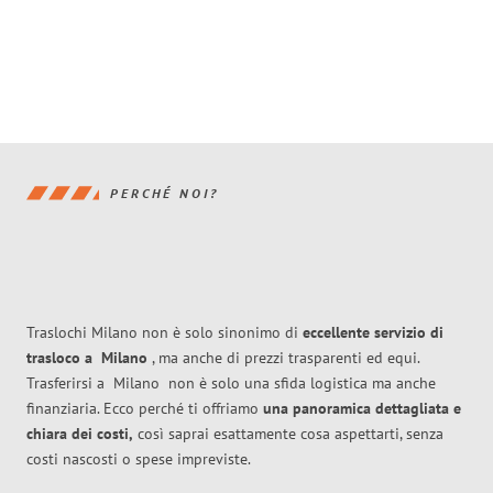
PERCHÉ NOI?
Traslochi Milano non è solo sinonimo di
eccellente
servizio di
trasloco
a
Milano
, ma anche di prezzi trasparenti ed equi.
Trasferirsi a
Milano
non è solo una sfida logistica ma anche
finanziaria. Ecco perché ti offriamo
una panoramica dettagliata e
chiara dei costi,
così saprai esattamente cosa aspettarti, senza
costi nascosti o spese impreviste.