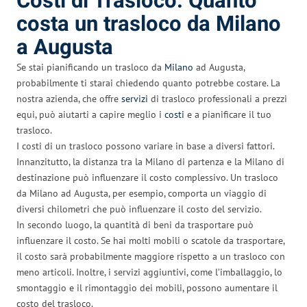
Costi di Trasloco: Quanto
costa un trasloco da Milano
a Augusta
Se stai pianificando un trasloco da
Milano
ad Augusta,
probabilmente ti starai chiedendo quanto potrebbe costare. La
nostra azienda, che offre
servizi
di trasloco professionali a prezzi
equi, può aiutarti a capire meglio i
costi
e a pianificare il tuo
trasloco.
I costi di un trasloco possono variare in base a diversi fattori.
Innanzitutto, la distanza tra la Milano di partenza e la Milano di
destinazione può influenzare il costo complessivo. Un trasloco
da Milano ad Augusta, per esempio, comporta un viaggio di
diversi chilometri che può influenzare il costo del servizio.
In secondo luogo, la quantità di beni da trasportare può
influenzare il costo. Se hai molti mobili o scatole da trasportare,
il costo sarà probabilmente maggiore rispetto a un trasloco con
meno articoli. Inoltre, i servizi aggiuntivi, come l’imballaggio, lo
smontaggio e il rimontaggio dei mobili, possono aumentare il
costo del trasloco.