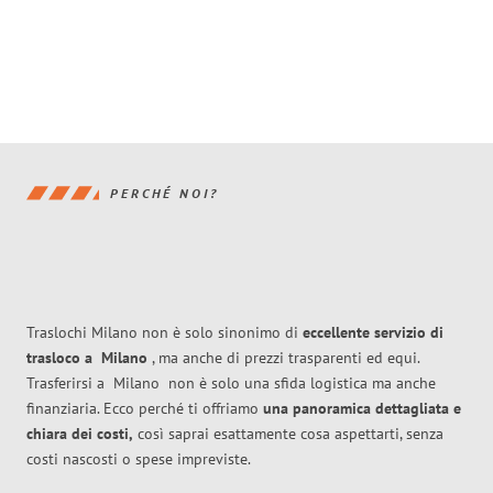
PERCHÉ NOI?
Traslochi Milano non è solo sinonimo di
eccellente
servizio di
trasloco
a
Milano
, ma anche di prezzi trasparenti ed equi.
Trasferirsi a
Milano
non è solo una sfida logistica ma anche
finanziaria. Ecco perché ti offriamo
una panoramica dettagliata e
chiara dei costi,
così saprai esattamente cosa aspettarti, senza
costi nascosti o spese impreviste.