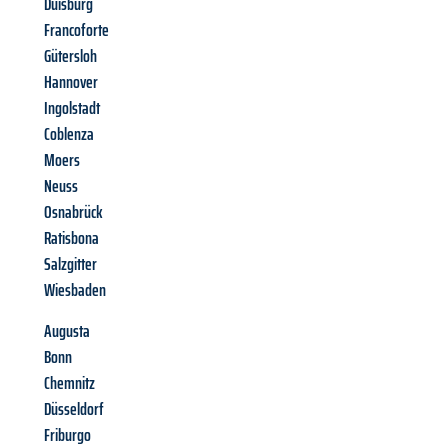
Duisburg
Francoforte
Gütersloh
Hannover
Ingolstadt
Coblenza
Moers
Neuss
Osnabrück
Ratisbona
Salzgitter
Wiesbaden
Augusta
Bonn
Chemnitz
Düsseldorf
Friburgo