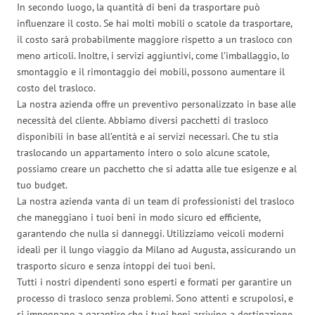
In secondo luogo, la quantità di beni da trasportare può
influenzare il costo. Se hai molti mobili o scatole da trasportare,
il costo sarà probabilmente maggiore rispetto a un trasloco con
meno articoli. Inoltre, i servizi aggiuntivi, come l’imballaggio, lo
smontaggio e il rimontaggio dei mobili, possono aumentare il
costo del trasloco.
La nostra azienda offre un preventivo personalizzato in base alle
necessità del cliente. Abbiamo diversi pacchetti di trasloco
disponibili in base all’entità e ai servizi necessari. Che tu stia
traslocando un appartamento intero o solo alcune scatole,
possiamo creare un pacchetto che si adatta alle tue esigenze e al
tuo budget.
La nostra azienda vanta di un team di professionisti del trasloco
che maneggiano i tuoi beni in modo sicuro ed efficiente,
garantendo che nulla si danneggi. Utilizziamo veicoli moderni
ideali per il lungo viaggio da Milano ad Augusta, assicurando un
trasporto sicuro e senza intoppi dei tuoi beni.
Tutti i nostri dipendenti sono esperti e formati per garantire un
processo di trasloco senza problemi. Sono attenti e scrupolosi, e
si impegnano a garantire che i tuoi beni arrivino a destinazione