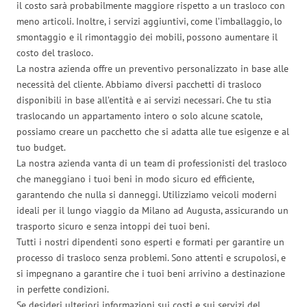
il costo sarà probabilmente maggiore rispetto a un trasloco con
meno articoli. Inoltre, i servizi aggiuntivi, come l’imballaggio, lo
smontaggio e il rimontaggio dei mobili, possono aumentare il
costo del trasloco.
La nostra azienda offre un preventivo personalizzato in base alle
necessità del cliente. Abbiamo diversi pacchetti di trasloco
disponibili in base all’entità e ai servizi necessari. Che tu stia
traslocando un appartamento intero o solo alcune scatole,
possiamo creare un pacchetto che si adatta alle tue esigenze e al
tuo budget.
La nostra azienda vanta di un team di professionisti del trasloco
che maneggiano i tuoi beni in modo sicuro ed efficiente,
garantendo che nulla si danneggi. Utilizziamo veicoli moderni
ideali per il lungo viaggio da Milano ad Augusta, assicurando un
trasporto sicuro e senza intoppi dei tuoi beni.
Tutti i nostri dipendenti sono esperti e formati per garantire un
processo di trasloco senza problemi. Sono attenti e scrupolosi, e
si impegnano a garantire che i tuoi beni arrivino a destinazione
in perfette condizioni.
Se desideri ulteriori informazioni sui costi e sui servizi del