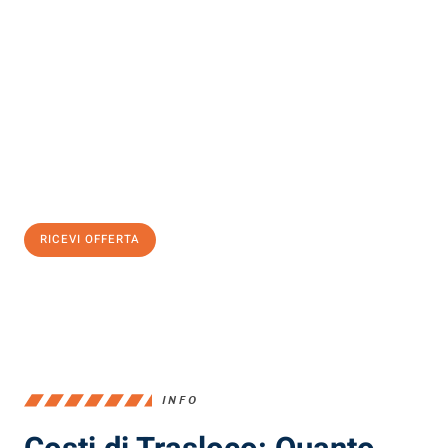
Scopri con Traslochi Milano quanto può essere
facile e senza
stress il tuo trasloco a Milano
. Il nostro team di esperti è pronto
ad assicurarti una transizione senza intoppi nella tua nuova
casa.
Ottieni subito
un'offerta non vincolante
e
risparmia € 100:
RICEVI OFFERTA
0299948957
INFO