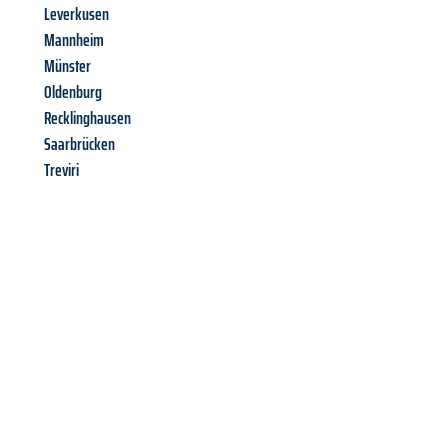
Leverkusen
Mannheim
Münster
Oldenburg
Recklinghausen
Saarbrücken
Treviri
Richiedi ora la tua
offerta
al
miglior
prezzo !
Inviateci adesso la vostra richiesta non vincolante e