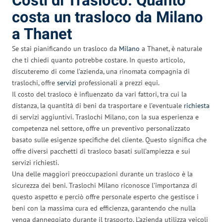
Costi di Trasloco: Quanto
costa un trasloco da Milano
a Thanet
Se stai pianificando un trasloco da
Milano
a Thanet, è naturale
che ti chiedi quanto potrebbe costare. In questo articolo,
discuteremo di come l’azienda, una rinomata compagnia di
traslochi, offre
servizi
professionali a prezzi equi.
Il costo del trasloco è influenzato da vari fattori, tra cui la
distanza, la quantità di beni da trasportare e l’eventuale
richiesta
di servizi aggiuntivi. Traslochi Milano, con la sua esperienza e
competenza nel settore, offre un preventivo personalizzato
basato sulle esigenze specifiche del cliente. Questo significa che
offre diversi pacchetti di trasloco basati sull’ampiezza e sui
servizi richiesti.
Una delle maggiori preoccupazioni durante un trasloco è la
sicurezza dei beni. Traslochi Milano riconosce l’importanza di
questo aspetto e perciò offre personale esperto che gestisce i
beni con la massima cura ed efficienza, garantendo che nulla
venga danneggiato durante il trasporto. L’azienda utilizza veicoli