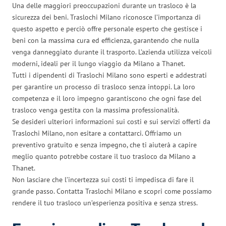
Una delle maggiori preoccupazioni durante un trasloco è la
sicurezza dei beni. Traslochi Milano riconosce l’importanza di
questo aspetto e perciò offre personale esperto che gestisce i
beni con la massima cura ed efficienza, garantendo che nulla
venga danneggiato durante il trasporto. L’azienda utilizza veicoli
moderni, ideali per il lungo viaggio da Milano a Thanet.
Tutti i dipendenti di Traslochi Milano sono esperti e addestrati
per garantire un processo di trasloco senza intoppi. La loro
competenza e il loro impegno garantiscono che ogni fase del
trasloco venga gestita con la massima professionalità.
Se desideri ulteriori informazioni sui costi e sui servizi offerti da
Traslochi Milano, non esitare a contattarci. Offriamo un
preventivo gratuito e senza impegno, che ti aiuterà a capire
meglio quanto potrebbe costare il tuo trasloco da Milano a
Thanet.
Non lasciare che l’incertezza sui costi ti impedisca di fare il
grande passo. Contatta Traslochi Milano e scopri come possiamo
rendere il tuo trasloco un’esperienza positiva e senza stress.