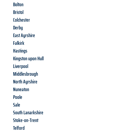
Bolton
Bristol
Colchester
Derby
East Ayrshire
Falkirk
Hastings
Kingston upon Hull
Liverpool
Middlesbrough
North Ayrshire
Nuneaton
Poole
Sale
South Lanarkshire
Stoke-on-Trent
Telford