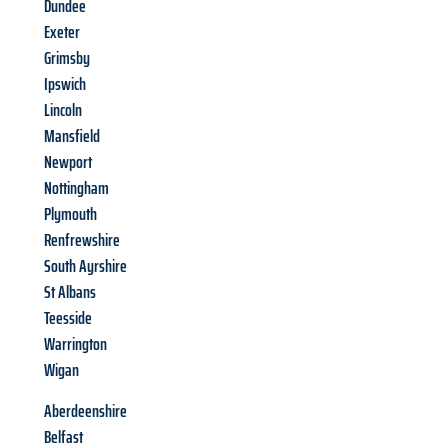
Dundee
Exeter
Grimsby
Ipswich
Lincoln
Mansfield
Newport
Nottingham
Plymouth
Renfrewshire
South Ayrshire
St Albans
Teesside
Warrington
Wigan
Aberdeenshire
Belfast