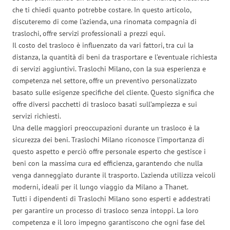
che ti chiedi quanto potrebbe costare. In questo articolo,
discuteremo di come l’azienda, una rinomata compagnia di
traslochi, offre servizi professionali a prezzi equi.
Il costo del trasloco è influenzato da vari fattori, tra cui la
distanza, la quantità di beni da trasportare e l’eventuale richiesta
di servizi aggiuntivi. Traslochi Milano, con la sua esperienza e
competenza nel settore, offre un preventivo personalizzato
basato sulle esigenze specifiche del cliente. Questo significa che
offre diversi pacchetti di trasloco basati sull’ampiezza e sui
servizi richiesti.
Una delle maggiori preoccupazioni durante un trasloco è la
sicurezza dei beni. Traslochi Milano riconosce l’importanza di
questo aspetto e perciò offre personale esperto che gestisce i
beni con la massima cura ed efficienza, garantendo che nulla
venga danneggiato durante il trasporto. L’azienda utilizza veicoli
moderni, ideali per il lungo viaggio da Milano a Thanet.
Tutti i dipendenti di Traslochi Milano sono esperti e addestrati
per garantire un processo di trasloco senza intoppi. La loro
competenza e il loro impegno garantiscono che ogni fase del