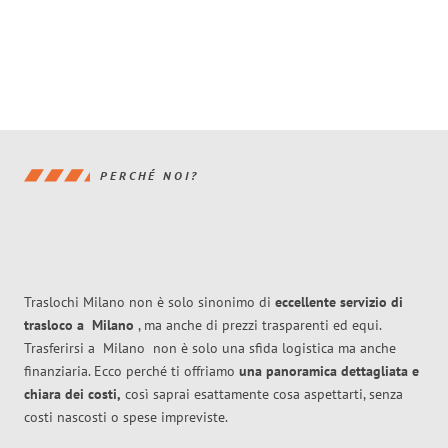
PERCHÉ NOI?
Traslochi Milano non è solo sinonimo di
eccellente
servizio di
trasloco
a
Milano
, ma anche di prezzi trasparenti ed equi.
Trasferirsi a
Milano
non è solo una sfida logistica ma anche
finanziaria. Ecco perché ti offriamo
una panoramica dettagliata e
chiara dei costi,
così saprai esattamente cosa aspettarti, senza
costi nascosti o spese impreviste.