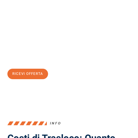
Scopri con Traslochi Milano quanto può essere
facile e senza
stress il tuo trasloco a Milano
. Il nostro team di esperti è pronto
ad assicurarti una transizione senza intoppi nella tua nuova
casa.
Ottieni subito
un'offerta non vincolante
e
risparmia € 100:
RICEVI OFFERTA
0299948957
INFO