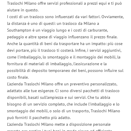
Traslochi Milano offre servizi professionali a prezzi equi e ti può
aiutare in questo.
I costi di un trasloco sono influenzati da vari fattori. Ovviamente,
la distanza è uno di questi: un trasloco da Milano a
Southampton è un viaggio lungo e i costi di carburante,
pedaggio e altre spese di viaggio influenzano il prezzo finale.
Anche la quantità di beni da trasportare ha un impatto: più cose
devi portare, più il trasloco ti costerà. Infine, i servizi aggiuntivi,
come l’imballaggio, lo smontaggio e il montaggio dei mobili, la
fornitura di materiali di imballaggio, l’assicurazione e la
possibilità di deposito temporaneo dei beni, possono influire sul
costo finale.
L’azienda Traslochi Milano offre un preventivo personalizzato,
adattato alle tue esigenze. Ci sono diversi pacchetti di trasloco
disponibili, basati sull’ampiezza e sui servizi. Che tu abbia
bisogno di un servizio completo, che include l’imballaggio e lo
smontaggio dei mobili, o solo di un trasporto, Traslochi Milano
può fornirti il pacchetto più adatto.
L’azienda Traslochi Milano mette a disposizione personale
esperto per gestire i tuoi beni in modo sicuro ed efficiente,