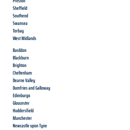
Preston
Sheffield
Southend
Swansea
Torbay
West Midlands
Basildon
Blackburn
Brighton
Cheltenham
Dearne Valley
Dumfries and Galloway
Edimburgo
Gloucester
Huddersfield
Manchester
Newcastle upon Tyne