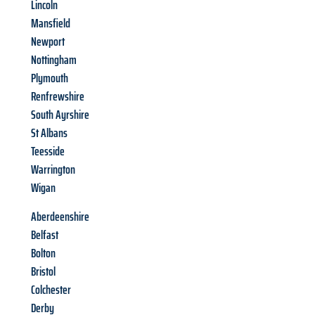
Lincoln
Mansfield
Newport
Nottingham
Plymouth
Renfrewshire
South Ayrshire
St Albans
Teesside
Warrington
Wigan
Aberdeenshire
Belfast
Bolton
Bristol
Colchester
Derby