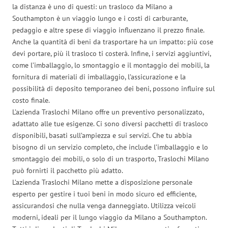
la distanza è uno di questi: un trasloco da Milano a
Southampton è un viaggio lungo e i costi di carburante,
pedaggio e altre spese di viaggio influenzano il prezzo finale.
Anche la quantità di beni da trasportare ha un impatto: più cose
devi portare, più il trasloco ti costerà. Infine, i servizi aggiuntivi,
come l’imballaggio, lo smontaggio e il montaggio dei mobili, la
fornitura di materiali di imballaggio, l’assicurazione e la
possibilità di deposito temporaneo dei beni, possono influire sul
costo finale.
L’azienda Traslochi Milano offre un preventivo personalizzato,
adattato alle tue esigenze. Ci sono diversi pacchetti di trasloco
disponibili, basati sull’ampiezza e sui servizi. Che tu abbia
bisogno di un servizio completo, che include l’imballaggio e lo
smontaggio dei mobili, o solo di un trasporto, Traslochi Milano
può fornirti il pacchetto più adatto.
L’azienda Traslochi Milano mette a disposizione personale
esperto per gestire i tuoi beni in modo sicuro ed efficiente,
assicurandosi che nulla venga danneggiato. Utilizza veicoli
moderni, ideali per il lungo viaggio da Milano a Southampton.