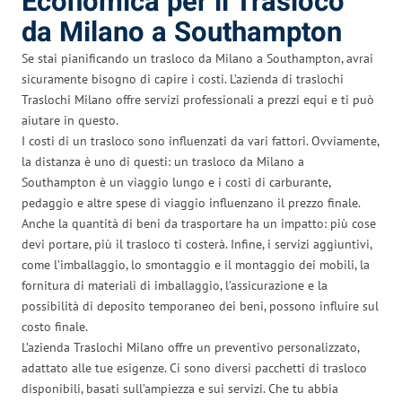
Economica per il Trasloco
da Milano a Southampton
Se stai pianificando un trasloco da Milano a Southampton, avrai
sicuramente bisogno di capire i costi. L’azienda di traslochi
Traslochi Milano offre servizi professionali a prezzi equi e ti può
aiutare in questo.
I costi di un trasloco sono influenzati da vari fattori. Ovviamente,
la distanza è uno di questi: un trasloco da Milano a
Southampton è un viaggio lungo e i costi di carburante,
pedaggio e altre spese di viaggio influenzano il prezzo finale.
Anche la quantità di beni da trasportare ha un impatto: più cose
devi portare, più il trasloco ti costerà. Infine, i servizi aggiuntivi,
come l’imballaggio, lo smontaggio e il montaggio dei mobili, la
fornitura di materiali di imballaggio, l’assicurazione e la
possibilità di deposito temporaneo dei beni, possono influire sul
costo finale.
L’azienda Traslochi Milano offre un preventivo personalizzato,
adattato alle tue esigenze. Ci sono diversi pacchetti di trasloco
disponibili, basati sull’ampiezza e sui servizi. Che tu abbia