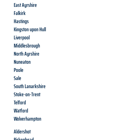
East Ayrshire
Falkirk
Hastings
Kingston upon Hull
Liverpool
Middlesbrough
North Ayrshire
Nuneaton
Poole
Sale
South Lanarkshire
Stoke-on-Trent
Telford
Watford
Wolverhampton
Aldershot
Birkenhead