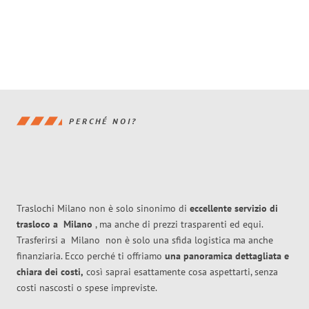
PERCHÉ NOI?
Traslochi Milano non è solo sinonimo di
eccellente
servizio di
trasloco
a
Milano
, ma anche di prezzi trasparenti ed equi.
Trasferirsi a
Milano
non è solo una sfida logistica ma anche
finanziaria. Ecco perché ti offriamo
una panoramica dettagliata e
chiara dei costi,
così saprai esattamente cosa aspettarti, senza
costi nascosti o spese impreviste.