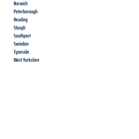
Norwich
Peterborough
Reading
Slough
Southport
Swindon
Tyneside
West Yorkshire
Richiedi ora la tua
offerta
al
miglior
prezzo !