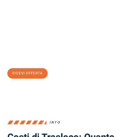
Scopri con Traslochi Milano quanto può essere
facile e senza
stress il tuo trasloco a Milano
. Il nostro team di esperti è pronto
ad assicurarti una transizione senza intoppi nella tua nuova
casa.
Ottieni subito
un'offerta non vincolante
e
risparmia € 100:
RICEVI OFFERTA
0299948957
INFO