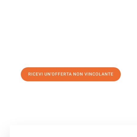
Middlesbr
Il tuo trasloco Milano Middlesbrough può essere così fa
nostro
servizio di prima classe
e assicurati i
migliori pr
Richiedo ora la tua offerta personalizzata e fai il prim
trasloco senza stress a Middlesbrough
RICEVI UN'OFFERTA NON VINCOLANTE
100% non vincolante – Risposta garantita entro 15 minuti.