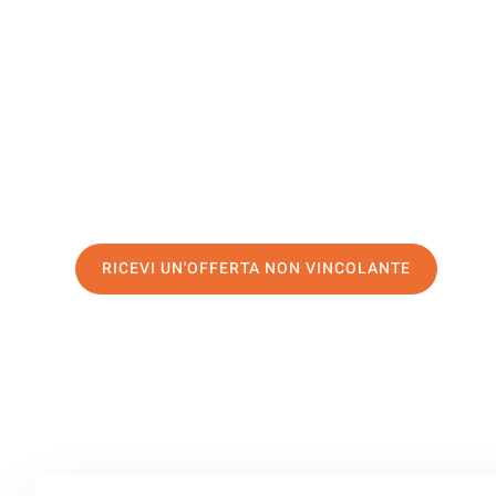
Mansfield
Il tuo trasloco Milano Mansfield può essere così facile!
servizio di prima classe
e assicurati i
migliori prezzi in 
Richiedo ora la tua offerta personalizzata e fai il prim
trasloco senza stress a Mansfield
RICEVI UN'OFFERTA NON VINCOLANTE
100% non vincolante – Risposta garantita entro 15 minuti.