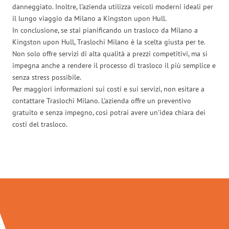
danneggiato. Inoltre, l’azienda utilizza veicoli moderni ideali per
il lungo viaggio da Milano a Kingston upon Hull.
In conclusione, se stai pianificando un trasloco da Milano a
Kingston upon Hull, Traslochi Milano è la scelta giusta per te.
Non solo offre servizi di alta qualità a prezzi competitivi, ma si
impegna anche a rendere il processo di trasloco il più semplice e
senza stress possibile.
Per maggiori informazioni sui costi e sui servizi, non esitare a
contattare Traslochi Milano. L’azienda offre un preventivo
gratuito e senza impegno, così potrai avere un’idea chiara dei
costi del trasloco.
Traslochi Milano in numeri: