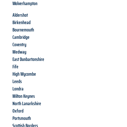
Wolverhampton
Aldershot
Birkenhead
Bournemouth
Cambridge
Coventry
Medway
East Dunbartonshire
Fife
High Wycombe
Leeds
Londra
Milton Keynes
North Lanarkshire
Oxford
Portsmouth
Scottish Borders