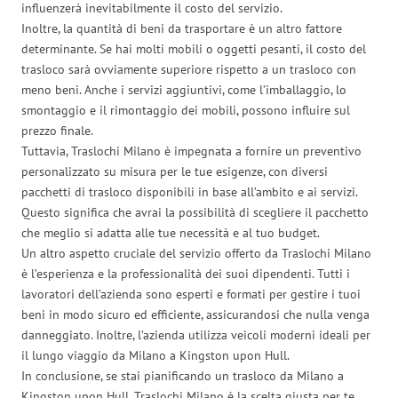
influenzerà inevitabilmente il costo del servizio.
Inoltre, la quantità di beni da trasportare è un altro fattore
determinante. Se hai molti mobili o oggetti pesanti, il costo del
trasloco sarà ovviamente superiore rispetto a un trasloco con
meno beni. Anche i servizi aggiuntivi, come l’imballaggio, lo
smontaggio e il rimontaggio dei mobili, possono influire sul
prezzo finale.
Tuttavia, Traslochi Milano è impegnata a fornire un preventivo
personalizzato su misura per le tue esigenze, con diversi
pacchetti di trasloco disponibili in base all’ambito e ai servizi.
Questo significa che avrai la possibilità di scegliere il pacchetto
che meglio si adatta alle tue necessità e al tuo budget.
Un altro aspetto cruciale del servizio offerto da Traslochi Milano
è l’esperienza e la professionalità dei suoi dipendenti. Tutti i
lavoratori dell’azienda sono esperti e formati per gestire i tuoi
beni in modo sicuro ed efficiente, assicurandosi che nulla venga
danneggiato. Inoltre, l’azienda utilizza veicoli moderni ideali per
il lungo viaggio da Milano a Kingston upon Hull.
In conclusione, se stai pianificando un trasloco da Milano a
Kingston upon Hull, Traslochi Milano è la scelta giusta per te.