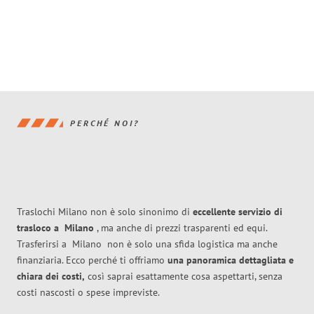
PERCHÉ NOI?
Traslochi Milano non è solo sinonimo di
eccellente
servizio di
trasloco
a
Milano
, ma anche di prezzi trasparenti ed equi.
Trasferirsi a
Milano
non è solo una sfida logistica ma anche
finanziaria. Ecco perché ti offriamo
una panoramica dettagliata e
chiara dei costi,
così saprai esattamente cosa aspettarti, senza
costi nascosti o spese impreviste.