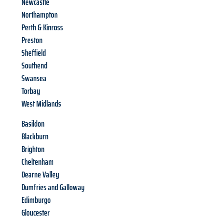
Newcastle
Northampton
Perth & Kinross
Preston
Sheffield
Southend
Swansea
Torbay
West Midlands
Basildon
Blackburn
Brighton
Cheltenham
Dearne Valley
Dumfries and Galloway
Edimburgo
Gloucester