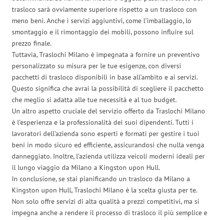
trasloco sarà ovviamente superiore rispetto a un trasloco con
meno beni. Anche i servizi aggiuntivi, come l’imballaggio, lo
smontaggio e il rimontaggio dei mobili, possono influire sul
prezzo finale.
Tuttavia, Traslochi Milano è impegnata a fornire un preventivo
personalizzato su misura per le tue esigenze, con diversi
pacchetti di trasloco disponibili in base all’ambito e ai servizi.
Questo significa che avrai la possibilità di scegliere il pacchetto
che meglio si adatta alle tue necessità e al tuo budget.
Un altro aspetto cruciale del servizio offerto da Traslochi Milano
è l’esperienza e la professionalità dei suoi dipendenti. Tutti i
lavoratori dell’azienda sono esperti e formati per gestire i tuoi
beni in modo sicuro ed efficiente, assicurandosi che nulla venga
danneggiato. Inoltre, l’azienda utilizza veicoli moderni ideali per
il lungo viaggio da Milano a Kingston upon Hull.
In conclusione, se stai pianificando un trasloco da Milano a
Kingston upon Hull, Traslochi Milano è la scelta giusta per te.
Non solo offre servizi di alta qualità a prezzi competitivi, ma si
impegna anche a rendere il processo di trasloco il più semplice e