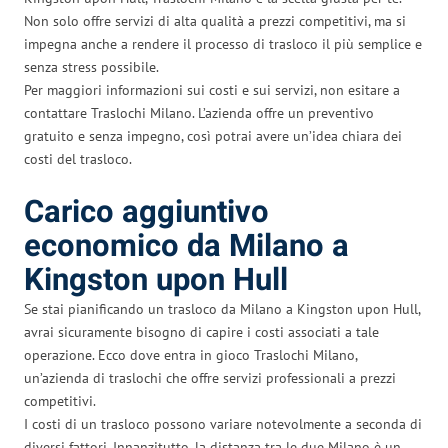
Non solo offre servizi di alta qualità a prezzi competitivi, ma si
impegna anche a rendere il processo di trasloco il più semplice e
senza stress possibile.
Per maggiori informazioni sui costi e sui servizi, non esitare a
contattare Traslochi Milano. L’azienda offre un preventivo
gratuito e senza impegno, così potrai avere un’idea chiara dei
costi del trasloco.
Carico aggiuntivo
economico da Milano a
Kingston upon Hull
Se stai pianificando un trasloco da Milano a Kingston upon Hull,
avrai sicuramente bisogno di capire i costi associati a tale
operazione. Ecco dove entra in gioco Traslochi Milano,
un’azienda di traslochi che offre servizi professionali a prezzi
competitivi.
I costi di un trasloco possono variare notevolmente a seconda di
diversi fattori. Innanzitutto, la distanza tra le due Milano è un