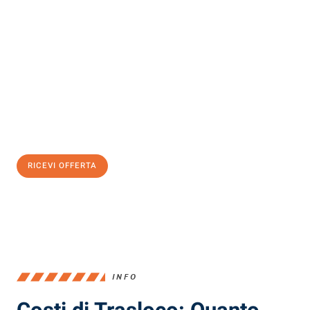
Scopri con Traslochi Milano quanto può essere
facile e senza
stress il tuo trasloco a Milano
. Il nostro team di esperti è pronto
ad assicurarti una transizione senza intoppi nella tua nuova
casa.
Ottieni subito
un'offerta non vincolante
e
risparmia € 100:
RICEVI OFFERTA
0299948957
INFO