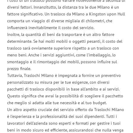
I costi di un trasloco possono variare notevolmente a seconda di
diversi fattori. Innanzitutto, la distanza tra le due Milano è un
fattore significativo. Un trasloco da Milano a Kingston upon Hull
comporta un viaggio di diverse migliaia di chilometri, che
influenzerà inevitabilmente il costo del servizio.
Inoltre, la quantità di beni da trasportare è un altro fattore
determinante. Se hai molti mobili o oggetti pesanti, il costo del
trasloco sarà ovviamente superiore rispetto a un trasloco con
meno beni. Anche i servizi aggiuntivi, come l’imballaggio, lo
smontaggio e il rimontaggio dei mobili, possono influire sul
prezzo finale.
Tuttavia, Traslochi Milano è impegnata a fornire un preventivo
personalizzato su misura per le tue esigenze, con diversi
pacchetti di trasloco disponibili in base all’ambito e ai servizi.
Questo significa che avrai la possibilità di scegliere il pacchetto
che meglio si adatta alle tue necessità e al tuo budget.
Un altro aspetto cruciale del servizio offerto da Traslochi Milano
è l’esperienza e la professionalità dei suoi dipendenti. Tutti i
lavoratori dell’azienda sono esperti e formati per gestire i tuoi
beni in modo sicuro ed efficiente, assicurandosi che nulla venga