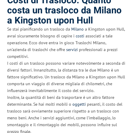
Costi di Trasloco: Quanto
costa un trasloco da Milano
a Kingston upon Hull
Se stai pianificando un trasloco da
Milano
a Kingston upon Hull,
avrai sicuramente bisogno di capire i
costi
associati a tale
operazione. Ecco dove entra in gioco Traslochi Milano,
un’azienda di traslochi che offre
servizi
professionali a prezzi
competitivi.
I costi di un trasloco possono variare notevolmente a seconda di
diversi fattori. Innanzitutto, la distanza tra le due Milano è un
fattore significativo. Un trasloco da Milano a Kingston upon Hull
comporta un viaggio di diverse migliaia di chilometri, che
influenzerà inevitabilmente il costo del servizio.
Inoltre, la quantità di beni da trasportare è un altro fattore
determinante. Se hai molti mobili o
oggetti
pesanti, il costo del
trasloco sarà ovviamente superiore rispetto a un trasloco con
meno beni. Anche i servizi aggiuntivi, come l’imballaggio, lo
smontaggio e il rimontaggio dei mobili, possono influire sul
prezzo finale.