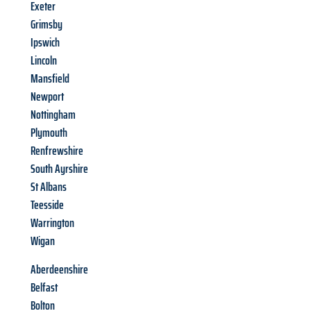
Exeter
Grimsby
Ipswich
Lincoln
Mansfield
Newport
Nottingham
Plymouth
Renfrewshire
South Ayrshire
St Albans
Teesside
Warrington
Wigan
Aberdeenshire
Belfast
Bolton