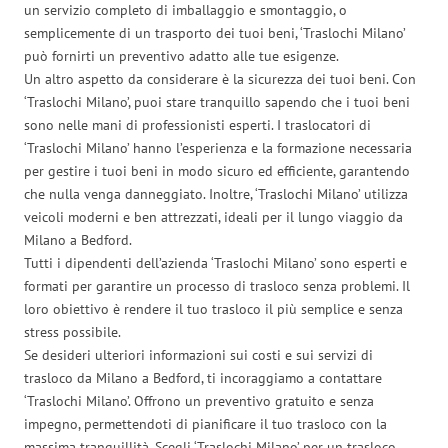
un servizio completo di imballaggio e smontaggio, o
semplicemente di un trasporto dei tuoi beni, ‘Traslochi Milano’
può fornirti un preventivo adatto alle tue esigenze.
Un altro aspetto da considerare è la sicurezza dei tuoi beni. Con
‘Traslochi Milano’, puoi stare tranquillo sapendo che i tuoi beni
sono nelle mani di professionisti esperti. I traslocatori di
‘Traslochi Milano’ hanno l’esperienza e la formazione necessaria
per gestire i tuoi beni in modo sicuro ed efficiente, garantendo
che nulla venga danneggiato. Inoltre, ‘Traslochi Milano’ utilizza
veicoli moderni e ben attrezzati, ideali per il lungo viaggio da
Milano a Bedford.
Tutti i dipendenti dell’azienda ‘Traslochi Milano’ sono esperti e
formati per garantire un processo di trasloco senza problemi. Il
loro obiettivo è rendere il tuo trasloco il più semplice e senza
stress possibile.
Se desideri ulteriori informazioni sui costi e sui servizi di
trasloco da Milano a Bedford, ti incoraggiamo a contattare
‘Traslochi Milano’. Offrono un preventivo gratuito e senza
impegno, permettendoti di pianificare il tuo trasloco con la
massima tranquillità. Scegli ‘Traslochi Milano’ per un trasloco