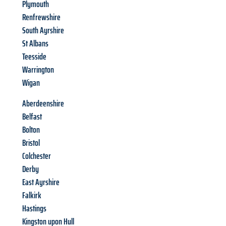
Plymouth
Renfrewshire
South Ayrshire
St Albans
Teesside
Warrington
Wigan
Aberdeenshire
Belfast
Bolton
Bristol
Colchester
Derby
East Ayrshire
Falkirk
Hastings
Kingston upon Hull