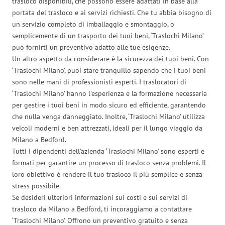
trasloco disponibili, che possono essere adattati in base alla
portata del trasloco e ai servizi richiesti. Che tu abbia bisogno di
un servizio completo di imballaggio e smontaggio, o
semplicemente di un trasporto dei tuoi beni, ‘Traslochi Milano’
può fornirti un preventivo adatto alle tue esigenze.
Un altro aspetto da considerare è la sicurezza dei tuoi beni. Con
‘Traslochi Milano’, puoi stare tranquillo sapendo che i tuoi beni
sono nelle mani di professionisti esperti. I traslocatori di
‘Traslochi Milano’ hanno l’esperienza e la formazione necessaria
per gestire i tuoi beni in modo sicuro ed efficiente, garantendo
che nulla venga danneggiato. Inoltre, ‘Traslochi Milano’ utilizza
veicoli moderni e ben attrezzati, ideali per il lungo viaggio da
Milano a Bedford.
Tutti i dipendenti dell’azienda ‘Traslochi Milano’ sono esperti e
formati per garantire un processo di trasloco senza problemi. Il
loro obiettivo è rendere il tuo trasloco il più semplice e senza
stress possibile.
Se desideri ulteriori informazioni sui costi e sui servizi di
trasloco da Milano a Bedford, ti incoraggiamo a contattare
‘Traslochi Milano’. Offrono un preventivo gratuito e senza