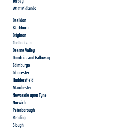
Torbay
West Midlands
Basildon
Blackburn
Brighton
Cheltenham
Dearne Valley
Dumfries and Galloway
Edimburgo
Gloucester
Huddersfield
Manchester
Newcastle upon Tyne
Norwich
Peterborough
Reading
Slough