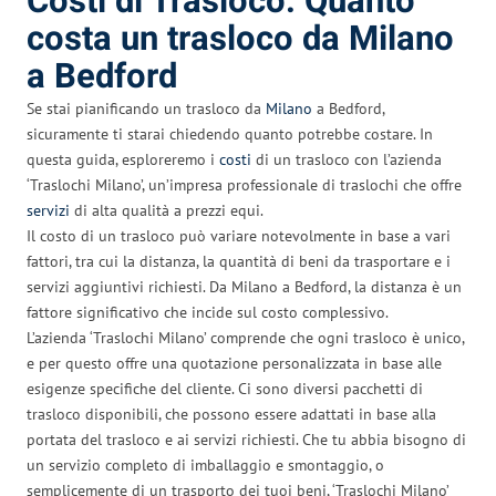
Costi di Trasloco: Quanto
costa un trasloco da Milano
a Bedford
Se stai pianificando un trasloco da
Milano
a Bedford,
sicuramente ti starai chiedendo quanto potrebbe costare. In
questa guida, esploreremo i
costi
di un trasloco con l’azienda
‘Traslochi Milano’, un’impresa professionale di traslochi che offre
servizi
di alta qualità a prezzi equi.
Il costo di un trasloco può variare notevolmente in base a vari
fattori, tra cui la distanza, la quantità di beni da trasportare e i
servizi aggiuntivi richiesti. Da Milano a Bedford, la distanza è un
fattore significativo che incide sul costo complessivo.
L’azienda ‘Traslochi Milano’ comprende che ogni trasloco è unico,
e per questo offre una quotazione personalizzata in base alle
esigenze specifiche del cliente. Ci sono diversi pacchetti di
trasloco disponibili, che possono essere adattati in base alla
portata del trasloco e ai servizi richiesti. Che tu abbia bisogno di
un servizio completo di imballaggio e smontaggio, o
semplicemente di un trasporto dei tuoi beni, ‘Traslochi Milano’