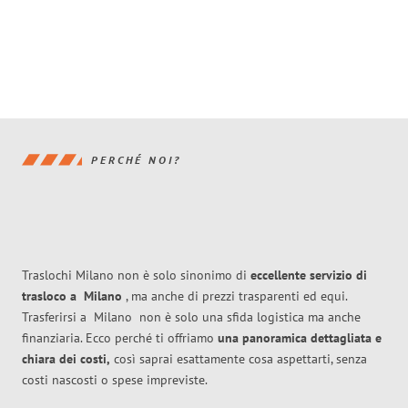
PERCHÉ NOI?
Traslochi Milano non è solo sinonimo di
eccellente
servizio di
trasloco
a
Milano
, ma anche di prezzi trasparenti ed equi.
Trasferirsi a
Milano
non è solo una sfida logistica ma anche
finanziaria. Ecco perché ti offriamo
una panoramica dettagliata e
chiara dei costi,
così saprai esattamente cosa aspettarti, senza
costi nascosti o spese impreviste.