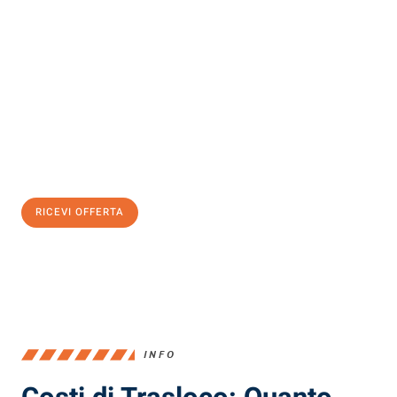
Scopri con Traslochi Milano quanto può essere
facile e senza
stress il tuo trasloco a Milano
. Il nostro team di esperti è pronto
ad assicurarti una transizione senza intoppi nella tua nuova
casa.
Ottieni subito
un'offerta non vincolante
e
risparmia € 100:
RICEVI OFFERTA
0299948957
INFO