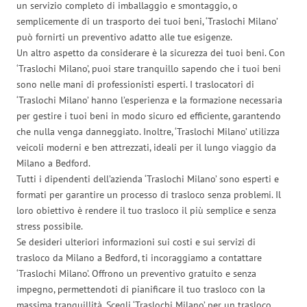
un servizio completo di imballaggio e smontaggio, o
semplicemente di un trasporto dei tuoi beni, ‘Traslochi Milano’
può fornirti un preventivo adatto alle tue esigenze.
Un altro aspetto da considerare è la sicurezza dei tuoi beni. Con
‘Traslochi Milano’, puoi stare tranquillo sapendo che i tuoi beni
sono nelle mani di professionisti esperti. I traslocatori di
‘Traslochi Milano’ hanno l’esperienza e la formazione necessaria
per gestire i tuoi beni in modo sicuro ed efficiente, garantendo
che nulla venga danneggiato. Inoltre, ‘Traslochi Milano’ utilizza
veicoli moderni e ben attrezzati, ideali per il lungo viaggio da
Milano a Bedford.
Tutti i dipendenti dell’azienda ‘Traslochi Milano’ sono esperti e
formati per garantire un processo di trasloco senza problemi. Il
loro obiettivo è rendere il tuo trasloco il più semplice e senza
stress possibile.
Se desideri ulteriori informazioni sui costi e sui servizi di
trasloco da Milano a Bedford, ti incoraggiamo a contattare
‘Traslochi Milano’. Offrono un preventivo gratuito e senza
impegno, permettendoti di pianificare il tuo trasloco con la
massima tranquillità. Scegli ‘Traslochi Milano’ per un trasloco