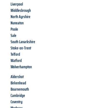
Liverpool
Middlesbrough
North Ayrshire
Nuneaton
Poole
Sale
South Lanarkshire
Stoke-on-Trent
Telford
Watford
Wolverhampton
Aldershot
Birkenhead
Bournemouth
Cambridge
Coventry