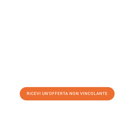
Stoke-On-
Trent
Il tuo trasloco Milano Stoke-on-Trent può essere così fa
nostro
servizio di prima classe
e assicurati i
migliori pr
Richiedo ora la tua offerta personalizzata e fai il prim
trasloco senza stress a Stoke-on-Trent
RICEVI UN'OFFERTA NON VINCOLANTE
100% non vincolante – Risposta garantita entro 15 minuti.