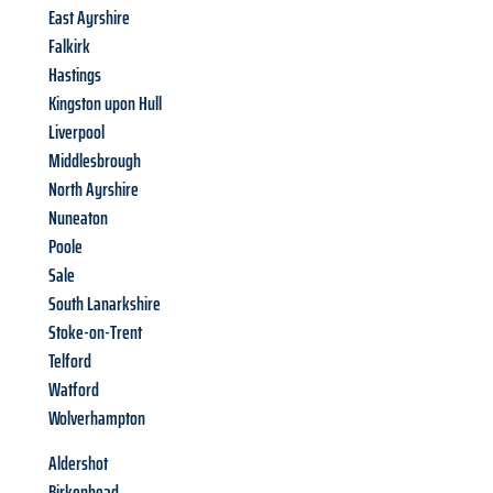
East Ayrshire
Falkirk
Hastings
Kingston upon Hull
Liverpool
Middlesbrough
North Ayrshire
Nuneaton
Poole
Sale
South Lanarkshire
Stoke-on-Trent
Telford
Watford
Wolverhampton
Aldershot
Birkenhead