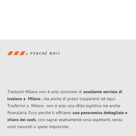
PERCHÉ NOI?
Traslochi Milano non è solo sinonimo di
eccellente
servizio di
trasloco
a
Milano
, ma anche di prezzi trasparenti ed equi.
Trasferirsi a
Milano
non è solo una sfida logistica ma anche
finanziaria. Ecco perché ti offriamo
una panoramica dettagliata e
chiara dei costi,
così saprai esattamente cosa aspettarti, senza
costi nascosti o spese impreviste.