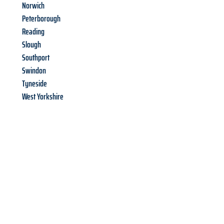
Norwich
Peterborough
Reading
Slough
Southport
Swindon
Tyneside
West Yorkshire
Richiedi ora la tua
offerta
al
miglior
prezzo !