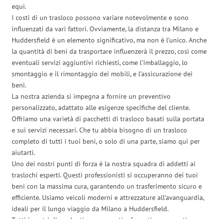
equi.
I costi di un trasloco possono variare notevolmente e sono
influenzati da vari fattori. Ovviamente, la distanza tra Milano e
Huddersfield è un elemento significativo, ma non è l’unico. Anche
la quantità di beni da trasportare influenzerà il prezzo, così come
eventuali servizi aggiuntivi richiesti, come l’imballaggio, lo
smontaggio e il rimontaggio dei mobili, e l’assicurazione dei
beni.
La nostra azienda si impegna a fornire un preventivo
personalizzato, adattato alle esigenze specifiche del cliente.
Offriamo una varietà di pacchetti di trasloco basati sulla portata
e sui servizi necessari. Che tu abbia bisogno di un trasloco
completo di tutti i tuoi beni, o solo di una parte, siamo qui per
aiutarti.
Uno dei nostri punti di forza è la nostra squadra di addetti ai
traslochi esperti. Questi professionisti si occuperanno dei tuoi
beni con la massima cura, garantendo un trasferimento sicuro e
efficiente. Usiamo veicoli moderni e attrezzature all’avanguardia,
ideali per il lungo viaggio da Milano a Huddersfield.