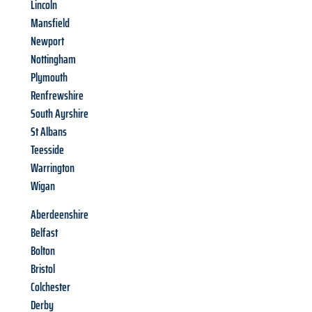
Lincoln
Mansfield
Newport
Nottingham
Plymouth
Renfrewshire
South Ayrshire
St Albans
Teesside
Warrington
Wigan
Aberdeenshire
Belfast
Bolton
Bristol
Colchester
Derby