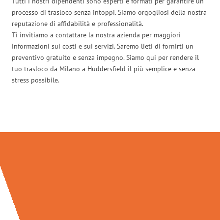
Tutti i nostri dipendenti sono esperti e formati per garantire un
processo di trasloco senza intoppi. Siamo orgogliosi della nostra
reputazione di affidabilità e professionalità.
Ti invitiamo a contattare la nostra azienda per maggiori
informazioni sui costi e sui servizi. Saremo lieti di fornirti un
preventivo gratuito e senza impegno. Siamo qui per rendere il
tuo trasloco da Milano a Huddersfield il più semplice e senza
stress possibile.
Traslochi Milano in numeri: