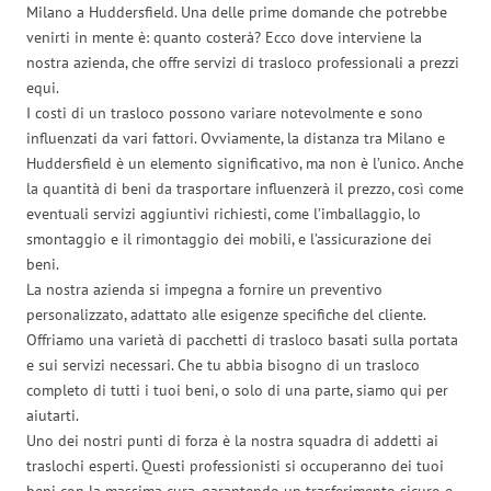
Milano a Huddersfield. Una delle prime domande che potrebbe
venirti in mente è: quanto costerà? Ecco dove interviene la
nostra azienda, che offre servizi di trasloco professionali a prezzi
equi.
I costi di un trasloco possono variare notevolmente e sono
influenzati da vari fattori. Ovviamente, la distanza tra Milano e
Huddersfield è un elemento significativo, ma non è l’unico. Anche
la quantità di beni da trasportare influenzerà il prezzo, così come
eventuali servizi aggiuntivi richiesti, come l’imballaggio, lo
smontaggio e il rimontaggio dei mobili, e l’assicurazione dei
beni.
La nostra azienda si impegna a fornire un preventivo
personalizzato, adattato alle esigenze specifiche del cliente.
Offriamo una varietà di pacchetti di trasloco basati sulla portata
e sui servizi necessari. Che tu abbia bisogno di un trasloco
completo di tutti i tuoi beni, o solo di una parte, siamo qui per
aiutarti.
Uno dei nostri punti di forza è la nostra squadra di addetti ai
traslochi esperti. Questi professionisti si occuperanno dei tuoi
beni con la massima cura, garantendo un trasferimento sicuro e