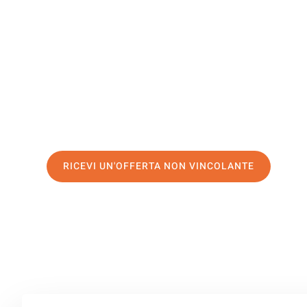
Grimsby
Il tuo trasloco Milano Grimsby può essere così facile! S
servizio di prima classe
e assicurati i
migliori prezzi in 
Richiedo ora la tua offerta personalizzata e fai il prim
trasloco senza stress a Grimsby
RICEVI UN'OFFERTA NON VINCOLANTE
100% non vincolante – Risposta garantita entro 15 minuti.