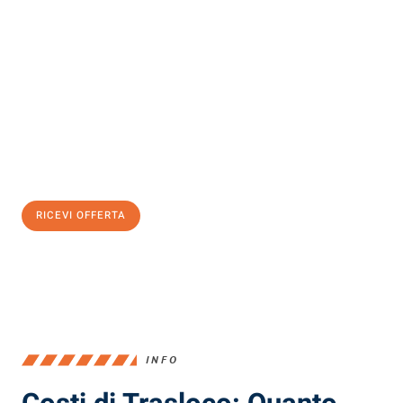
Scopri con Traslochi Milano quanto può essere
facile e senza
stress il tuo trasloco a Milano
. Il nostro team di esperti è pronto
ad assicurarti una transizione senza intoppi nella tua nuova
casa.
Ottieni subito
un'offerta non vincolante
e
risparmia € 100:
RICEVI OFFERTA
0299948957
INFO