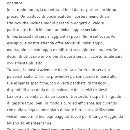
operatori.
In secondo luogo, la quantità di beni da trasportare incide sul
prezzo. Un trasloco di pochi scatoloni costerà meno di un
trasloco che include mobili pesanti o oggetti di valore
particolare che richiedono un imballaggio speciale.
Infine, la scelta di servizi aggiuntivi può influire sul costo. Ad
esempio, la nostra azienda offre servizi di imballaggio,
montaggio e smontaggio mobili, e stoccaggio temporaneo. Se
decidi di utilizzare uno o più di questi servizi, il costo totale sarà
ovviamente più alto.
Tuttavia, la nostra azienda è dedicata a fornire un servizio
personalizzato. Offriamo preventivi personalizzati in base alle
tue esigenze specifiche, con diversi pacchetti di trasloco
disponibili a seconda dell’ampiezza e dei servizi richiesti.
La nostra azienda vanta un team di traslocatori esperti, in grado
di gestire i tuoi beni in modo sicuro ed efficiente, assicurando
che nulla venga danneggiato durante il trasloco. Utilizziamo
veicoli moderni e ben equipaggiati, ideali per il lungo viaggio da
Milano ad Aberdeenshire.
Tutti i nostri dipendenti sono esperti e formati per garantire un