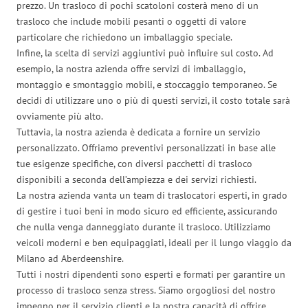
prezzo. Un trasloco di pochi scatoloni costerà meno di un
trasloco che include mobili pesanti o oggetti di valore
particolare che richiedono un imballaggio speciale.
Infine, la scelta di servizi aggiuntivi può influire sul costo. Ad
esempio, la nostra azienda offre servizi di imballaggio,
montaggio e smontaggio mobili, e stoccaggio temporaneo. Se
decidi di utilizzare uno o più di questi servizi, il costo totale sarà
ovviamente più alto.
Tuttavia, la nostra azienda è dedicata a fornire un servizio
personalizzato. Offriamo preventivi personalizzati in base alle
tue esigenze specifiche, con diversi pacchetti di trasloco
disponibili a seconda dell’ampiezza e dei servizi richiesti.
La nostra azienda vanta un team di traslocatori esperti, in grado
di gestire i tuoi beni in modo sicuro ed efficiente, assicurando
che nulla venga danneggiato durante il trasloco. Utilizziamo
veicoli moderni e ben equipaggiati, ideali per il lungo viaggio da
Milano ad Aberdeenshire.
Tutti i nostri dipendenti sono esperti e formati per garantire un
processo di trasloco senza stress. Siamo orgogliosi del nostro
impegno per il servizio clienti e la nostra capacità di offrire