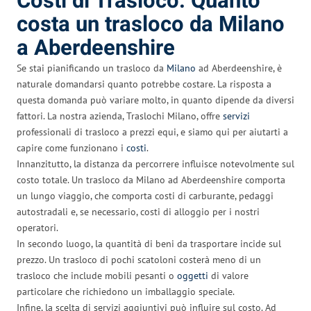
Costi di Trasloco: Quanto
costa un trasloco da Milano
a Aberdeenshire
Se stai pianificando un trasloco da
Milano
ad Aberdeenshire, è
naturale domandarsi quanto potrebbe costare. La risposta a
questa domanda può variare molto, in quanto dipende da diversi
fattori. La nostra azienda, Traslochi Milano, offre
servizi
professionali di trasloco a prezzi equi, e siamo qui per aiutarti a
capire come funzionano i
costi
.
Innanzitutto, la distanza da percorrere influisce notevolmente sul
costo totale. Un trasloco da Milano ad Aberdeenshire comporta
un lungo viaggio, che comporta costi di carburante, pedaggi
autostradali e, se necessario, costi di alloggio per i nostri
operatori.
In secondo luogo, la quantità di beni da trasportare incide sul
prezzo. Un trasloco di pochi scatoloni costerà meno di un
trasloco che include mobili pesanti o
oggetti
di valore
particolare che richiedono un imballaggio speciale.
Infine, la scelta di servizi aggiuntivi può influire sul costo. Ad