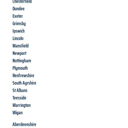
Chesterfield
Dundee
Exeter
Grimsby
Ipswich
Lincoln
Mansfield
Newport
Nottingham
Plymouth
Renfrewshire
South Ayrshire
St Albans
Teesside
Warrington
Wigan
Aberdeenshire