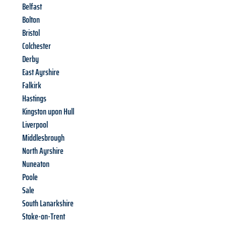
Belfast
Bolton
Bristol
Colchester
Derby
East Ayrshire
Falkirk
Hastings
Kingston upon Hull
Liverpool
Middlesbrough
North Ayrshire
Nuneaton
Poole
Sale
South Lanarkshire
Stoke-on-Trent