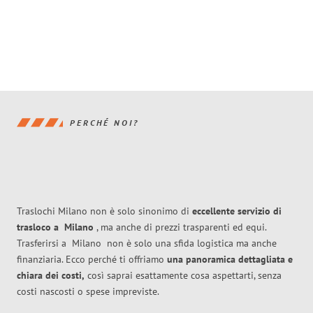
PERCHÉ NOI?
Traslochi Milano non è solo sinonimo di
eccellente
servizio di
trasloco
a
Milano
, ma anche di prezzi trasparenti ed equi.
Trasferirsi a
Milano
non è solo una sfida logistica ma anche
finanziaria. Ecco perché ti offriamo
una panoramica dettagliata e
chiara dei costi,
così saprai esattamente cosa aspettarti, senza
costi nascosti o spese impreviste.