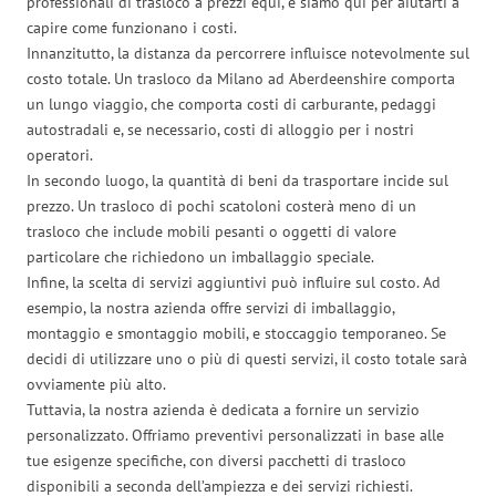
professionali di trasloco a prezzi equi, e siamo qui per aiutarti a
capire come funzionano i costi.
Innanzitutto, la distanza da percorrere influisce notevolmente sul
costo totale. Un trasloco da Milano ad Aberdeenshire comporta
un lungo viaggio, che comporta costi di carburante, pedaggi
autostradali e, se necessario, costi di alloggio per i nostri
operatori.
In secondo luogo, la quantità di beni da trasportare incide sul
prezzo. Un trasloco di pochi scatoloni costerà meno di un
trasloco che include mobili pesanti o oggetti di valore
particolare che richiedono un imballaggio speciale.
Infine, la scelta di servizi aggiuntivi può influire sul costo. Ad
esempio, la nostra azienda offre servizi di imballaggio,
montaggio e smontaggio mobili, e stoccaggio temporaneo. Se
decidi di utilizzare uno o più di questi servizi, il costo totale sarà
ovviamente più alto.
Tuttavia, la nostra azienda è dedicata a fornire un servizio
personalizzato. Offriamo preventivi personalizzati in base alle
tue esigenze specifiche, con diversi pacchetti di trasloco
disponibili a seconda dell’ampiezza e dei servizi richiesti.