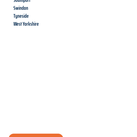
Southport
Swindon
Tyneside
West Yorkshire
Richiedi ora la tua
offerta
al
miglior
prezzo !
Inviateci adesso la vostra richiesta non vincolante e
assicuratevi la vostra
offerta di trasloco per le vostre esigenze
a Milano
al miglior prezzo! Approfitta dell’occasione per
un
trasloco senza stress
e con il massimo comfort: