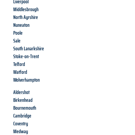
Liverpool
Middlesbrough
North Ayrshire
Nuneaton
Poole
Sale
South Lanarkshire
Stoke-on-Trent
Telford
Watford
Wolverhampton
Aldershot
Birkenhead
Bournemouth
Cambridge
Coventry
Medway