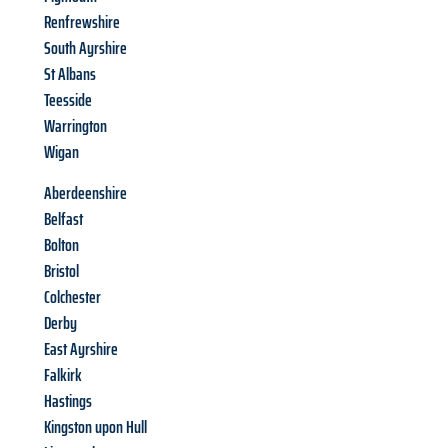
Renfrewshire
South Ayrshire
St Albans
Teesside
Warrington
Wigan
Aberdeenshire
Belfast
Bolton
Bristol
Colchester
Derby
East Ayrshire
Falkirk
Hastings
Kingston upon Hull