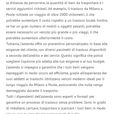
la distanza da percorrere, la quantità di beni da trasportare e i
servizi aggiuntivi richiesti. Ad esempio, il trasloco da Milano a
Poole richiede un viaggio di oltre 2000 chilometri, il che
potrebbe aumentare il costo rispetto a un trasloco locale. Inoltre,
se hai un gran numero di mobili o oggetti pesanti, potrebbe
essere necessario un veicolo più grande o più viaggi, il che
potrebbe aumentare ulteriormente il costo.
Tuttavia, l’azienda offre un preventivo personalizzato in base alle
esigenze del cliente, con diversi pacchetti di trasloco disponibili
a seconda dell’ambito e dei servizi. Questo significa che potrai
scegliere l’opzione più adatta alle tue esigenze e al tuo budget.
L’azienda si impegna a garantire che i tuoi beni vengano
maneggiati in modo sicuro ed efficiente, grazie all’esperienza dei
suoi addetti ai traslochi. Utilizzano veicoli moderni ideali per il
lungo viaggio da Milano a Poole, assicurando che nulla venga
danneggiato durante il trasporto.
Tutti i dipendenti dell’azienda sono esperti e formati per
garantire un processo di trasloco senza problemi. Sono in grado
di imballare, caricare, trasportare e scaricare i tuoi beni in modo
sicuro, così tu non dovrai preoccuparti di nulla.