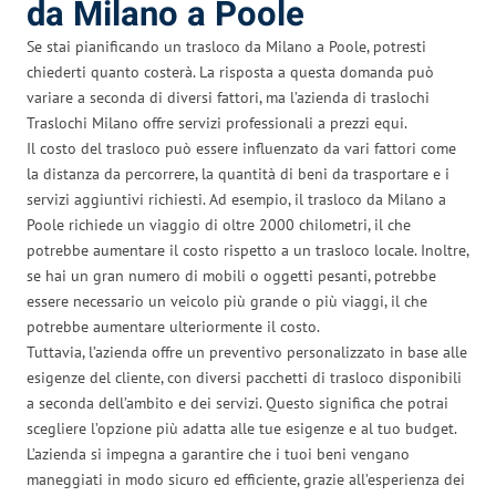
da Milano a Poole
Se stai pianificando un trasloco da Milano a Poole, potresti
chiederti quanto costerà. La risposta a questa domanda può
variare a seconda di diversi fattori, ma l’azienda di traslochi
Traslochi Milano offre servizi professionali a prezzi equi.
Il costo del trasloco può essere influenzato da vari fattori come
la distanza da percorrere, la quantità di beni da trasportare e i
servizi aggiuntivi richiesti. Ad esempio, il trasloco da Milano a
Poole richiede un viaggio di oltre 2000 chilometri, il che
potrebbe aumentare il costo rispetto a un trasloco locale. Inoltre,
se hai un gran numero di mobili o oggetti pesanti, potrebbe
essere necessario un veicolo più grande o più viaggi, il che
potrebbe aumentare ulteriormente il costo.
Tuttavia, l’azienda offre un preventivo personalizzato in base alle
esigenze del cliente, con diversi pacchetti di trasloco disponibili
a seconda dell’ambito e dei servizi. Questo significa che potrai
scegliere l’opzione più adatta alle tue esigenze e al tuo budget.
L’azienda si impegna a garantire che i tuoi beni vengano
maneggiati in modo sicuro ed efficiente, grazie all’esperienza dei