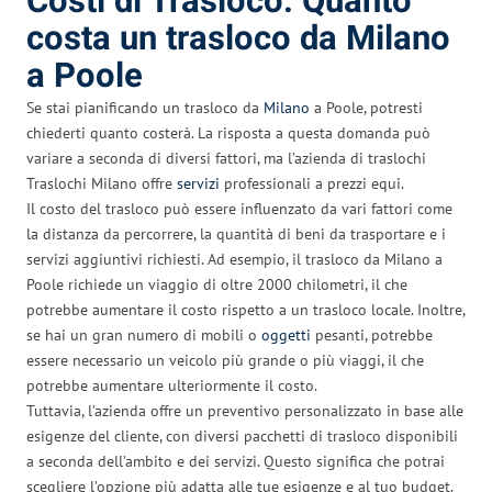
Costi di Trasloco: Quanto
costa un trasloco da Milano
a Poole
Se stai pianificando un trasloco da
Milano
a Poole, potresti
chiederti quanto costerà. La risposta a questa domanda può
variare a seconda di diversi fattori, ma l’azienda di traslochi
Traslochi Milano offre
servizi
professionali a prezzi equi.
Il costo del trasloco può essere influenzato da vari fattori come
la distanza da percorrere, la quantità di beni da trasportare e i
servizi aggiuntivi richiesti. Ad esempio, il trasloco da Milano a
Poole richiede un viaggio di oltre 2000 chilometri, il che
potrebbe aumentare il costo rispetto a un trasloco locale. Inoltre,
se hai un gran numero di mobili o
oggetti
pesanti, potrebbe
essere necessario un veicolo più grande o più viaggi, il che
potrebbe aumentare ulteriormente il costo.
Tuttavia, l’azienda offre un preventivo personalizzato in base alle
esigenze del cliente, con diversi pacchetti di trasloco disponibili
a seconda dell’ambito e dei servizi. Questo significa che potrai
scegliere l’opzione più adatta alle tue esigenze e al tuo budget.