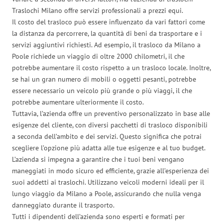
Traslochi Milano offre servizi professionali a prezzi equi.
Il costo del trasloco può essere influenzato da vari fattori come
la distanza da percorrere, la quantità di beni da trasportare e i
servizi aggiuntivi richiesti. Ad esempio, il trasloco da Milano a
Poole richiede un viaggio di oltre 2000 chilometri, il che
potrebbe aumentare il costo rispetto a un trasloco locale. Inoltre,
se hai un gran numero di mobili o oggetti pesanti, potrebbe
essere necessario un veicolo più grande o più viaggi, il che
potrebbe aumentare ulteriormente il costo.
Tuttavia, l’azienda offre un preventivo personalizzato in base alle
esigenze del cliente, con diversi pacchetti di trasloco disponibili
a seconda dell’ambito e dei servizi. Questo significa che potrai
scegliere l’opzione più adatta alle tue esigenze e al tuo budget.
L’azienda si impegna a garantire che i tuoi beni vengano
maneggiati in modo sicuro ed efficiente, grazie all’esperienza dei
suoi addetti ai traslochi. Utilizzano veicoli moderni ideali per il
lungo viaggio da Milano a Poole, assicurando che nulla venga
danneggiato durante il trasporto.
Tutti i dipendenti dell’azienda sono esperti e formati per