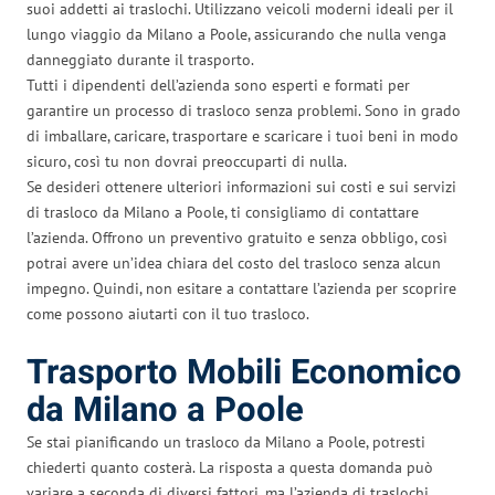
suoi addetti ai traslochi. Utilizzano veicoli moderni ideali per il
lungo viaggio da Milano a Poole, assicurando che nulla venga
danneggiato durante il trasporto.
Tutti i dipendenti dell’azienda sono esperti e formati per
garantire un processo di trasloco senza problemi. Sono in grado
di imballare, caricare, trasportare e scaricare i tuoi beni in modo
sicuro, così tu non dovrai preoccuparti di nulla.
Se desideri ottenere ulteriori informazioni sui costi e sui servizi
di trasloco da Milano a Poole, ti consigliamo di contattare
l’azienda. Offrono un preventivo gratuito e senza obbligo, così
potrai avere un’idea chiara del costo del trasloco senza alcun
impegno. Quindi, non esitare a contattare l’azienda per scoprire
come possono aiutarti con il tuo trasloco.
Trasporto Mobili Economico
da Milano a Poole
Se stai pianificando un trasloco da Milano a Poole, potresti
chiederti quanto costerà. La risposta a questa domanda può
variare a seconda di diversi fattori, ma l’azienda di traslochi