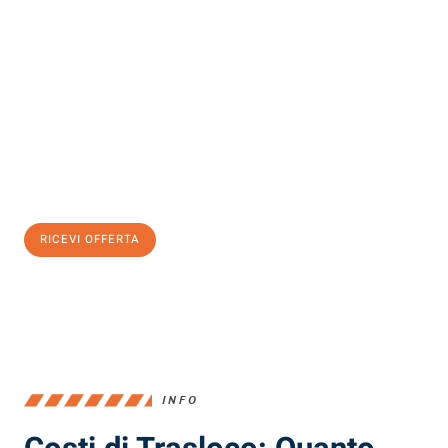
Scopri con Traslochi Milano quanto può essere
facile e senza
stress il tuo trasloco a Milano
. Il nostro team di esperti è pronto
ad assicurarti una transizione senza intoppi nella tua nuova
casa.
Ottieni subito
un'offerta non vincolante
e
risparmia € 100:
RICEVI OFFERTA
0299948957
INFO