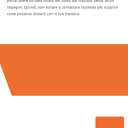
potrai avere un’idea chiara del costo del trasloco senza alcun
impegno. Quindi, non esitare a contattare l’azienda per scoprire
come possono aiutarti con il tuo trasloco.
Traslochi Milano in numeri: