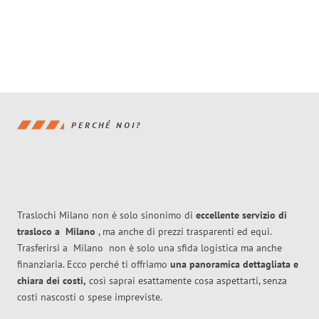
PERCHÉ NOI?
Traslochi Milano non è solo sinonimo di
eccellente
servizio di
trasloco
a
Milano
, ma anche di prezzi trasparenti ed equi.
Trasferirsi a
Milano
non è solo una sfida logistica ma anche
finanziaria. Ecco perché ti offriamo
una panoramica dettagliata e
chiara dei costi,
così saprai esattamente cosa aspettarti, senza
costi nascosti o spese impreviste.