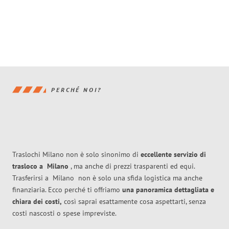
PERCHÉ NOI?
Traslochi Milano non è solo sinonimo di
eccellente
servizio di
trasloco
a
Milano
, ma anche di prezzi trasparenti ed equi.
Trasferirsi a
Milano
non è solo una sfida logistica ma anche
finanziaria. Ecco perché ti offriamo
una panoramica dettagliata e
chiara dei costi,
così saprai esattamente cosa aspettarti, senza
costi nascosti o spese impreviste.