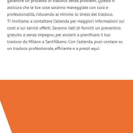
garantire un processo di trasloco senza problemi. Questo ti
assicura che le tue cose saranno maneggiate con cura e
professionalità, riducendo al minimo lo stress del trasloco.
Ti invitiamo a contattare l’azienda per maggiori informazioni sui
costi e sui servizi offerti. Saranno lieti di fornirti un preventivo
gratuito e senza impegno, per aiutarti a pianificare il tuo
trasloco da Milano a Sant’Albano. Con l’azienda, puoi contare su
un trasloco professionale, efficiente e a prezzi equi.
Traslochi Milano in numeri: