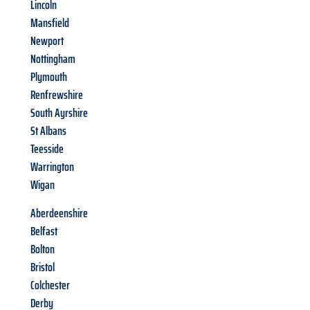
Lincoln
Mansfield
Newport
Nottingham
Plymouth
Renfrewshire
South Ayrshire
St Albans
Teesside
Warrington
Wigan
Aberdeenshire
Belfast
Bolton
Bristol
Colchester
Derby