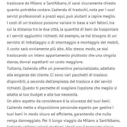
traslocare da Milano a Sant’Albano, ti sarai sicuramente chiesto
quanto potrebbe costare. L’azienda di traslochi, nota per i suoi
servizi professionali a prezzi equi, può aiutarti a capire meglio.
I costi di un trasloco possono variare in base a vari fattori, tra
cui la distanza tra le due città, la quantità di beni da trasportare
e i servizi aggiuntivi richiesti. Ad esempio, se hai bisogno di un
servizio di imballaggio o di smontaggio e montaggio dei mobili,
il costo sarà ovviamente più alto. Allo stesso modo, se stai
traslocando un intero appartamento piuttosto che una singola
stanza, dovrai aspettarti un costo maggiore.
Tuttavia, l’azienda offre un preventivo personalizzato, adattato
alle esigenze del cliente. Ci sono vari pacchetti di trasloco
disponibili, a seconda dell’ampiezza del trasloco e dei servizi
richiesti. Questo ti permette di scegliere l’opzione che meglio si
adatta al tuo budget e alle tue necessità.
Un altro aspetto da considerare è la sicurezza dei tuoi beni.
L’azienda mette a disposizione personale esperto per gestire i
tuoi beni in modo sicuro ed efficiente, garantendo che nulla
venga danneggiato. Per il lungo viaggio da Milano a Sant’Albano,
l’azienda utilizza veicoli moderni, ideali per il trasporto sicuro