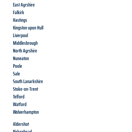
East Ayrshire
Falkirk
Hastings
Kingston upon Hull
Liverpool
Middlesbrough
North Ayrshire
Nuneaton
Poole
Sale
South Lanarkshire
Stoke-on-Trent
Telford
Watford
Wolverhampton
Aldershot
Birkenhead