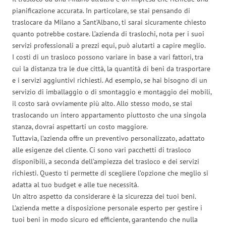
pianificazione accurata. In particolare, se stai pensando di
traslocare da Milano a Sant’Albano, ti sarai sicuramente chiesto
quanto potrebbe costare. L’azienda di traslochi, nota per i suoi
servizi professionali a prezzi equi, può aiutarti a capire meglio.
I costi di un trasloco possono variare in base a vari fattori, tra
cui la distanza tra le due città, la quantità di beni da trasportare
e i servizi aggiuntivi richiesti. Ad esempio, se hai bisogno di un
servizio di imballaggio o di smontaggio e montaggio dei mobili,
il costo sarà ovviamente più alto. Allo stesso modo, se stai
traslocando un intero appartamento piuttosto che una singola
stanza, dovrai aspettarti un costo maggiore.
Tuttavia, l’azienda offre un preventivo personalizzato, adattato
alle esigenze del cliente. Ci sono vari pacchetti di trasloco
disponibili, a seconda dell’ampiezza del trasloco e dei servizi
richiesti. Questo ti permette di scegliere l’opzione che meglio si
adatta al tuo budget e alle tue necessità.
Un altro aspetto da considerare è la sicurezza dei tuoi beni.
L’azienda mette a disposizione personale esperto per gestire i
tuoi beni in modo sicuro ed efficiente, garantendo che nulla