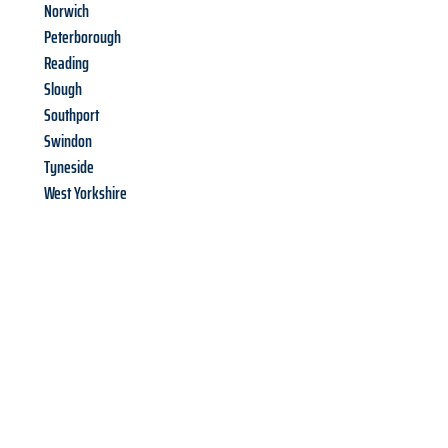
Norwich
Peterborough
Reading
Slough
Southport
Swindon
Tyneside
West Yorkshire
Richiedi ora la tua
offerta
al
miglior
prezzo !