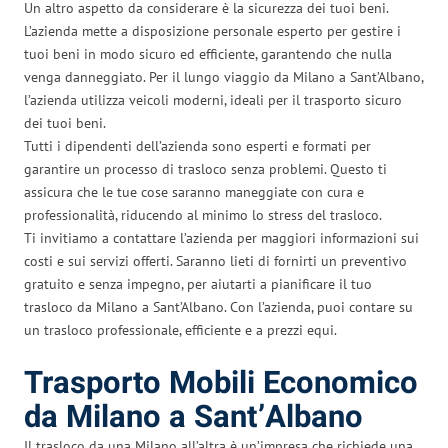
Un altro aspetto da considerare è la sicurezza dei tuoi beni.
L’azienda mette a disposizione personale esperto per gestire i
tuoi beni in modo sicuro ed efficiente, garantendo che nulla
venga danneggiato. Per il lungo viaggio da Milano a Sant’Albano,
l’azienda utilizza veicoli moderni, ideali per il trasporto sicuro
dei tuoi beni.
Tutti i dipendenti dell’azienda sono esperti e formati per
garantire un processo di trasloco senza problemi. Questo ti
assicura che le tue cose saranno maneggiate con cura e
professionalità, riducendo al minimo lo stress del trasloco.
Ti invitiamo a contattare l’azienda per maggiori informazioni sui
costi e sui servizi offerti. Saranno lieti di fornirti un preventivo
gratuito e senza impegno, per aiutarti a pianificare il tuo
trasloco da Milano a Sant’Albano. Con l’azienda, puoi contare su
un trasloco professionale, efficiente e a prezzi equi.
Trasporto Mobili Economico
da Milano a Sant’Albano
Il trasloco da una Milano all’altra è un’impresa che richiede una