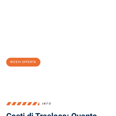
Scopri con Traslochi Milano quanto può essere
facile e senza
stress il tuo trasloco a Milano
. Il nostro team di esperti è pronto
ad assicurarti una transizione senza intoppi nella tua nuova
casa.
Ottieni subito
un'offerta non vincolante
e
risparmia € 100:
RICEVI OFFERTA
0299948957
INFO