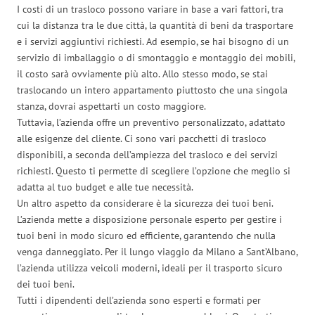
I costi di un trasloco possono variare in base a vari fattori, tra
cui la distanza tra le due città, la quantità di beni da trasportare
e i servizi aggiuntivi richiesti. Ad esempio, se hai bisogno di un
servizio di imballaggio o di smontaggio e montaggio dei mobili,
il costo sarà ovviamente più alto. Allo stesso modo, se stai
traslocando un intero appartamento piuttosto che una singola
stanza, dovrai aspettarti un costo maggiore.
Tuttavia, l’azienda offre un preventivo personalizzato, adattato
alle esigenze del cliente. Ci sono vari pacchetti di trasloco
disponibili, a seconda dell’ampiezza del trasloco e dei servizi
richiesti. Questo ti permette di scegliere l’opzione che meglio si
adatta al tuo budget e alle tue necessità.
Un altro aspetto da considerare è la sicurezza dei tuoi beni.
L’azienda mette a disposizione personale esperto per gestire i
tuoi beni in modo sicuro ed efficiente, garantendo che nulla
venga danneggiato. Per il lungo viaggio da Milano a Sant’Albano,
l’azienda utilizza veicoli moderni, ideali per il trasporto sicuro
dei tuoi beni.
Tutti i dipendenti dell’azienda sono esperti e formati per