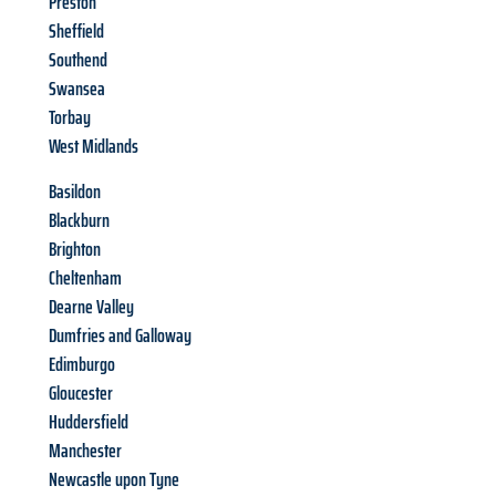
Preston
Sheffield
Southend
Swansea
Torbay
West Midlands
Basildon
Blackburn
Brighton
Cheltenham
Dearne Valley
Dumfries and Galloway
Edimburgo
Gloucester
Huddersfield
Manchester
Newcastle upon Tyne