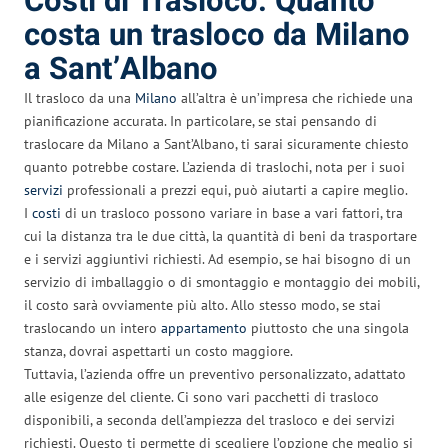
Costi di Trasloco: Quanto
costa un trasloco da Milano
a Sant’Albano
Il trasloco da una
Milano
all’altra è un’impresa che richiede una
pianificazione accurata. In particolare, se stai pensando di
traslocare da Milano a Sant’Albano, ti sarai sicuramente chiesto
quanto potrebbe costare. L’azienda di traslochi, nota per i suoi
servizi
professionali a prezzi equi, può aiutarti a capire meglio.
I
costi
di un trasloco possono variare in base a vari fattori, tra
cui la distanza tra le due città, la quantità di beni da trasportare
e i servizi aggiuntivi richiesti. Ad esempio, se hai bisogno di un
servizio di imballaggio o di smontaggio e montaggio dei mobili,
il costo sarà ovviamente più alto. Allo stesso modo, se stai
traslocando un intero
appartamento
piuttosto che una singola
stanza, dovrai aspettarti un costo maggiore.
Tuttavia, l’azienda offre un preventivo personalizzato, adattato
alle esigenze del cliente. Ci sono vari pacchetti di trasloco
disponibili, a seconda dell’ampiezza del trasloco e dei servizi
richiesti. Questo ti permette di scegliere l’opzione che meglio si