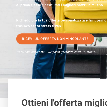
di prima classe
e assicurati i
migliori prezzi in Milano
.
Richiedo ora la tua offerta personalizzata e fai il prim
trasloco senza stress a Van
RICEVI UN'OFFERTA NON VINCOLANTE
100% non vincolante – Risposta garantita entro 15 minuti.
Ottieni
l'offerta migli