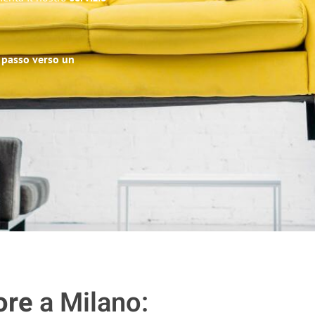
o passo verso un
ore
a Milano: