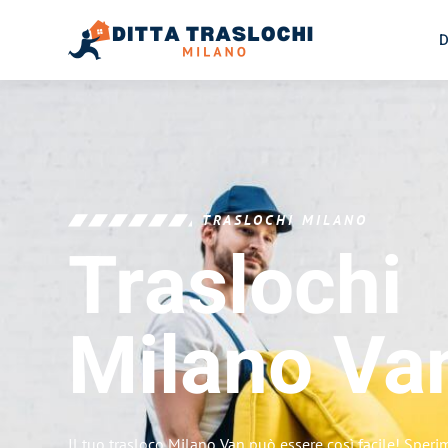
D
TRASLOCHI MILANO
Traslochi
Milano
Va
Il tuo trasloco Milano Van può essere così facile! Speri