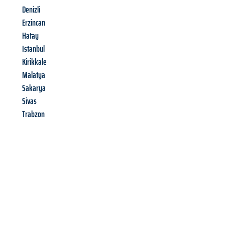
Denizli
Erzincan
Hatay
Istanbul
Kirikkale
Malatya
Sakarya
Sivas
Trabzon
Richiedi ora la tua
offerta
al
miglior