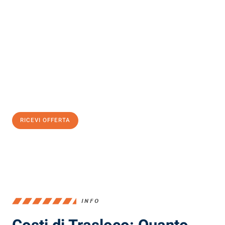
Scopri con Traslochi Milano quanto può essere
facile e senza
stress il tuo trasloco a Milano
. Il nostro team di esperti è pronto
ad assicurarti una transizione senza intoppi nella tua nuova
casa.
Ottieni subito
un'offerta non vincolante
e
risparmia € 100:
RICEVI OFFERTA
0299948957
INFO