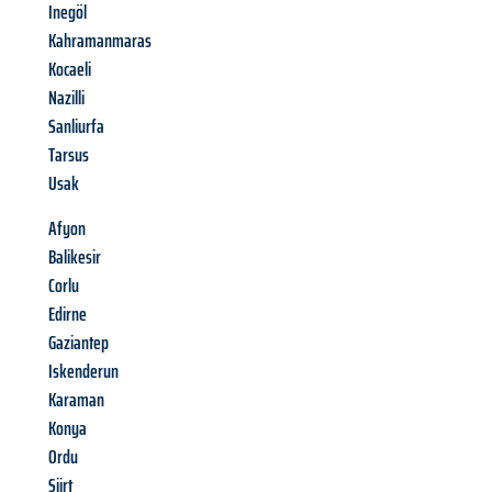
Inegöl
Kahramanmaras
Kocaeli
Nazilli
Sanliurfa
Tarsus
Usak
Afyon
Balikesir
Corlu
Edirne
Gaziantep
Iskenderun
Karaman
Konya
Ordu
Siirt