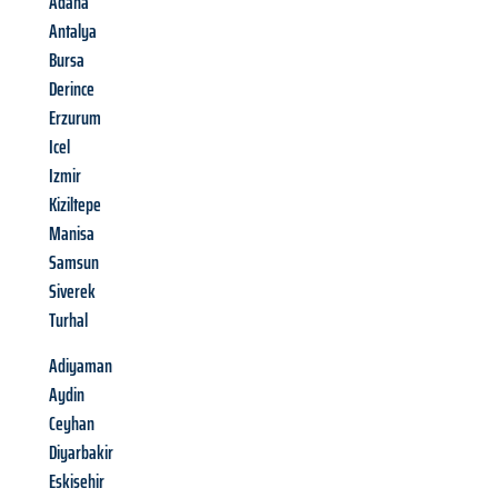
Adana
Antalya
Bursa
Derince
Erzurum
Icel
Izmir
Kiziltepe
Manisa
Samsun
Siverek
Turhal
Adiyaman
Aydin
Ceyhan
Diyarbakir
Eskisehir