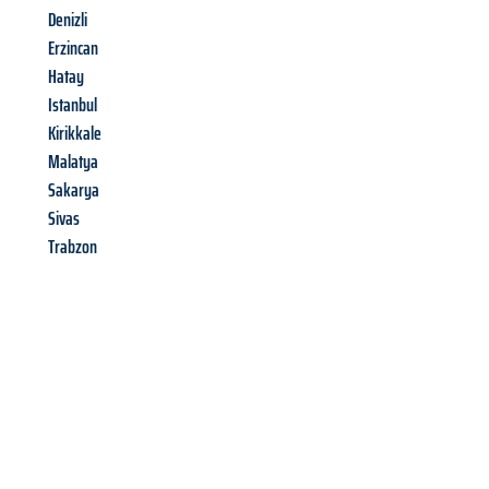
Denizli
Erzincan
Hatay
Istanbul
Kirikkale
Malatya
Sakarya
Sivas
Trabzon
Richiedi ora la tua
offerta
al
miglior