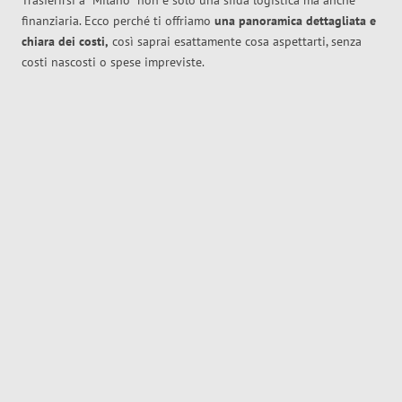
Trasferirsi a
Milano
non è solo una sfida logistica ma anche
finanziaria. Ecco perché ti offriamo
una panoramica dettagliata e
chiara dei costi,
così saprai esattamente cosa aspettarti, senza
costi nascosti o spese impreviste.