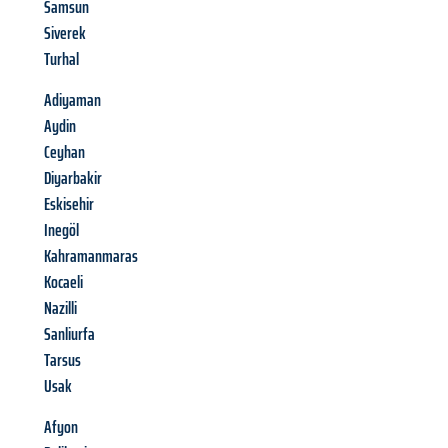
Samsun
Siverek
Turhal
Adiyaman
Aydin
Ceyhan
Diyarbakir
Eskisehir
Inegöl
Kahramanmaras
Kocaeli
Nazilli
Sanliurfa
Tarsus
Usak
Afyon