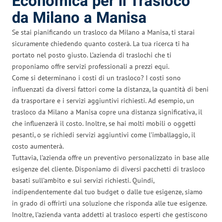
Economica per il Trasloco
da Milano a Manisa
Se stai pianificando un trasloco da Milano a Manisa, ti starai
sicuramente chiedendo quanto costerà. La tua ricerca ti ha
portato nel posto giusto. L’azienda di traslochi che ti
proponiamo offre servizi professionali a prezzi equi.
Come si determinano i costi di un trasloco? I costi sono
influenzati da diversi fattori come la distanza, la quantità di beni
da trasportare e i servizi aggiuntivi richiesti. Ad esempio, un
trasloco da Milano a Manisa copre una distanza significativa, il
che influenzerà il costo. Inoltre, se hai molti mobili o oggetti
pesanti, o se richiedi servizi aggiuntivi come l’imballaggio, il
costo aumenterà.
Tuttavia, l’azienda offre un preventivo personalizzato in base alle
esigenze del cliente. Disponiamo di diversi pacchetti di trasloco
basati sull’ambito e sui servizi richiesti. Quindi,
indipendentemente dal tuo budget o dalle tue esigenze, siamo
in grado di offrirti una soluzione che risponda alle tue esigenze.
Inoltre, l’azienda vanta addetti al trasloco esperti che gestiscono