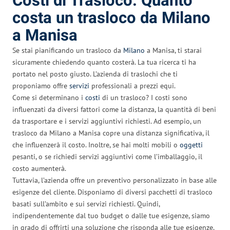
Costi di Trasloco: Quanto
costa un trasloco da Milano
a Manisa
Se stai pianificando un trasloco da
Milano
a Manisa, ti starai
sicuramente chiedendo quanto costerà. La tua ricerca ti ha
portato nel posto giusto. L’azienda di traslochi che ti
proponiamo offre
servizi
professionali a prezzi equi.
Come si determinano i
costi
di un trasloco? I costi sono
influenzati da diversi fattori come la distanza, la quantità di beni
da trasportare e i servizi aggiuntivi richiesti. Ad esempio, un
trasloco da Milano a Manisa copre una distanza significativa, il
che influenzerà il costo. Inoltre, se hai molti mobili o
oggetti
pesanti, o se richiedi servizi aggiuntivi come l’imballaggio, il
costo aumenterà.
Tuttavia, l’azienda offre un preventivo personalizzato in base alle
esigenze del cliente. Disponiamo di diversi pacchetti di trasloco
basati sull’ambito e sui servizi richiesti. Quindi,
indipendentemente dal tuo budget o dalle tue esigenze, siamo
in grado di offrirti una soluzione che risponda alle tue esigenze.