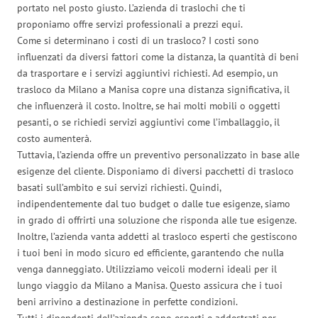
portato nel posto giusto. L’azienda di traslochi che ti
proponiamo offre servizi professionali a prezzi equi.
Come si determinano i costi di un trasloco? I costi sono
influenzati da diversi fattori come la distanza, la quantità di beni
da trasportare e i servizi aggiuntivi richiesti. Ad esempio, un
trasloco da Milano a Manisa copre una distanza significativa, il
che influenzerà il costo. Inoltre, se hai molti mobili o oggetti
pesanti, o se richiedi servizi aggiuntivi come l’imballaggio, il
costo aumenterà.
Tuttavia, l’azienda offre un preventivo personalizzato in base alle
esigenze del cliente. Disponiamo di diversi pacchetti di trasloco
basati sull’ambito e sui servizi richiesti. Quindi,
indipendentemente dal tuo budget o dalle tue esigenze, siamo
in grado di offrirti una soluzione che risponda alle tue esigenze.
Inoltre, l’azienda vanta addetti al trasloco esperti che gestiscono
i tuoi beni in modo sicuro ed efficiente, garantendo che nulla
venga danneggiato. Utilizziamo veicoli moderni ideali per il
lungo viaggio da Milano a Manisa. Questo assicura che i tuoi
beni arrivino a destinazione in perfette condizioni.
Tutti i dipendenti dell’azienda sono esperti e addestrati per