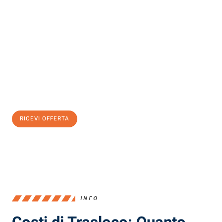
Scopri con Traslochi Milano quanto può essere
facile e senza
stress il tuo trasloco a Milano
. Il nostro team di esperti è pronto
ad assicurarti una transizione senza intoppi nella tua nuova
casa.
Ottieni subito
un'offerta non vincolante
e
risparmia € 100:
RICEVI OFFERTA
0299948957
INFO