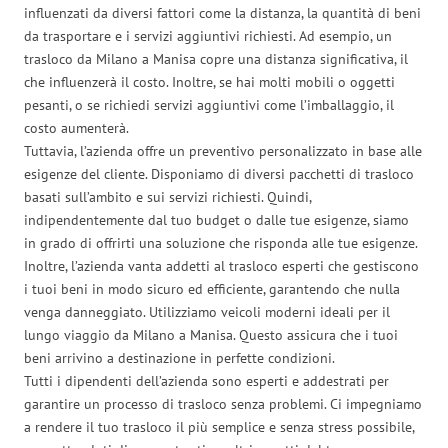
influenzati da diversi fattori come la distanza, la quantità di beni
da trasportare e i servizi aggiuntivi richiesti. Ad esempio, un
trasloco da Milano a Manisa copre una distanza significativa, il
che influenzerà il costo. Inoltre, se hai molti mobili o oggetti
pesanti, o se richiedi servizi aggiuntivi come l’imballaggio, il
costo aumenterà.
Tuttavia, l’azienda offre un preventivo personalizzato in base alle
esigenze del cliente. Disponiamo di diversi pacchetti di trasloco
basati sull’ambito e sui servizi richiesti. Quindi,
indipendentemente dal tuo budget o dalle tue esigenze, siamo
in grado di offrirti una soluzione che risponda alle tue esigenze.
Inoltre, l’azienda vanta addetti al trasloco esperti che gestiscono
i tuoi beni in modo sicuro ed efficiente, garantendo che nulla
venga danneggiato. Utilizziamo veicoli moderni ideali per il
lungo viaggio da Milano a Manisa. Questo assicura che i tuoi
beni arrivino a destinazione in perfette condizioni.
Tutti i dipendenti dell’azienda sono esperti e addestrati per
garantire un processo di trasloco senza problemi. Ci impegniamo
a rendere il tuo trasloco il più semplice e senza stress possibile,