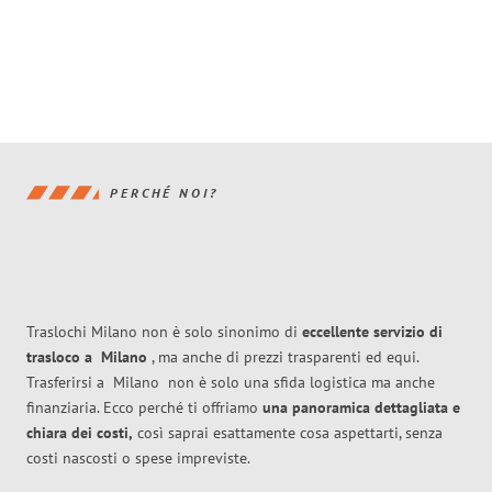
PERCHÉ NOI?
Traslochi Milano non è solo sinonimo di
eccellente
servizio di
trasloco
a
Milano
, ma anche di prezzi trasparenti ed equi.
Trasferirsi a
Milano
non è solo una sfida logistica ma anche
finanziaria. Ecco perché ti offriamo
una panoramica dettagliata e
chiara dei costi,
così saprai esattamente cosa aspettarti, senza
costi nascosti o spese impreviste.