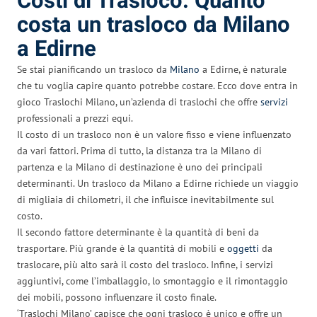
Costi di Trasloco: Quanto
costa un trasloco da Milano
a Edirne
Se stai pianificando un trasloco da
Milano
a Edirne, è naturale
che tu voglia capire quanto potrebbe costare. Ecco dove entra in
gioco Traslochi Milano, un’azienda di traslochi che offre
servizi
professionali a prezzi equi.
Il costo di un trasloco non è un valore fisso e viene influenzato
da vari fattori. Prima di tutto, la distanza tra la Milano di
partenza e la Milano di destinazione è uno dei principali
determinanti. Un trasloco da Milano a Edirne richiede un viaggio
di migliaia di chilometri, il che influisce inevitabilmente sul
costo.
Il secondo fattore determinante è la quantità di beni da
trasportare. Più grande è la quantità di mobili e
oggetti
da
traslocare, più alto sarà il costo del trasloco. Infine, i servizi
aggiuntivi, come l’imballaggio, lo smontaggio e il rimontaggio
dei mobili, possono influenzare il costo finale.
‘Traslochi Milano’ capisce che ogni trasloco è unico e offre un