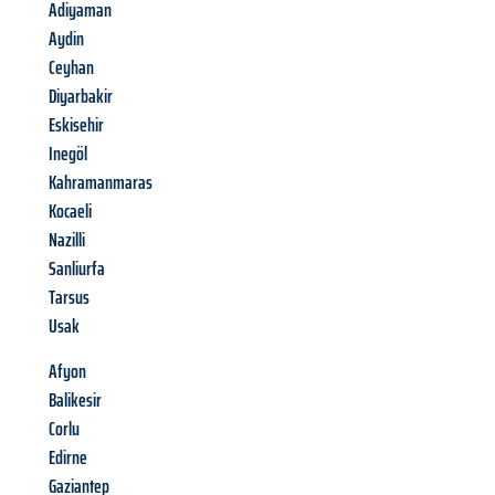
Adiyaman
Aydin
Ceyhan
Diyarbakir
Eskisehir
Inegöl
Kahramanmaras
Kocaeli
Nazilli
Sanliurfa
Tarsus
Usak
Afyon
Balikesir
Corlu
Edirne
Gaziantep