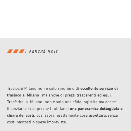
PERCHÉ NOI?
Traslochi Milano non è solo sinonimo di
eccellente
servizio di
trasloco
a
Milano
, ma anche di prezzi trasparenti ed equi.
Trasferirsi a
Milano
non è solo una sfida logistica ma anche
finanziaria. Ecco perché ti offriamo
una panoramica dettagliata e
chiara dei costi,
così saprai esattamente cosa aspettarti, senza
costi nascosti o spese impreviste.