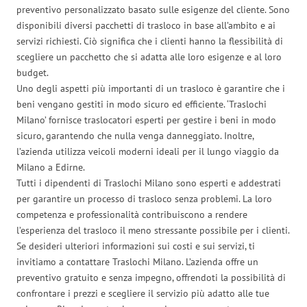
preventivo personalizzato basato sulle esigenze del cliente. Sono
disponibili diversi pacchetti di trasloco in base all’ambito e ai
servizi richiesti. Ciò significa che i clienti hanno la flessibilità di
scegliere un pacchetto che si adatta alle loro esigenze e al loro
budget.
Uno degli aspetti più importanti di un trasloco è garantire che i
beni vengano gestiti in modo sicuro ed efficiente. ‘Traslochi
Milano’ fornisce traslocatori esperti per gestire i beni in modo
sicuro, garantendo che nulla venga danneggiato. Inoltre,
l’azienda utilizza veicoli moderni ideali per il lungo viaggio da
Milano a Edirne.
Tutti i dipendenti di Traslochi Milano sono esperti e addestrati
per garantire un processo di trasloco senza problemi. La loro
competenza e professionalità contribuiscono a rendere
l’esperienza del trasloco il meno stressante possibile per i clienti.
Se desideri ulteriori informazioni sui costi e sui servizi, ti
invitiamo a contattare Traslochi Milano. L’azienda offre un
preventivo gratuito e senza impegno, offrendoti la possibilità di
confrontare i prezzi e scegliere il servizio più adatto alle tue