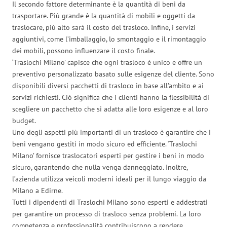
Il secondo fattore determinante è la quantità di beni da
trasportare. Più grande è la quantità di mobili e oggetti da
traslocare, più alto sarà il costo del trasloco. Infine, i servizi
aggiuntivi, come l’imballaggio, lo smontaggio e il rimontaggio
dei mobili, possono influenzare il costo finale.
‘Traslochi Milano’ capisce che ogni trasloco è unico e offre un
preventivo personalizzato basato sulle esigenze del cliente. Sono
disponibili diversi pacchetti di trasloco in base all’ambito e ai
servizi richiesti. Ciò significa che i clienti hanno la flessibilità di
scegliere un pacchetto che si adatta alle loro esigenze e al loro
budget.
Uno degli aspetti più importanti di un trasloco è garantire che i
beni vengano gestiti in modo sicuro ed efficiente. ‘Traslochi
Milano’ fornisce traslocatori esperti per gestire i beni in modo
sicuro, garantendo che nulla venga danneggiato. Inoltre,
l’azienda utilizza veicoli moderni ideali per il lungo viaggio da
Milano a Edirne.
Tutti i dipendenti di Traslochi Milano sono esperti e addestrati
per garantire un processo di trasloco senza problemi. La loro
competenza e professionalità contribuiscono a rendere