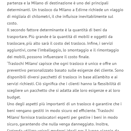
partenza e la Milano di destinazione è uno dei principali
determinanti. Un trasloco da Milano a Edirne richiede un viaggio
di migliaia di chilometri, il che influisce inevitabilmente sul
costo.
Il secondo fattore determinante è la quantità di beni da
trasportare. Più grande è la quantità di mobili e oggetti da
traslocare, più alto sarà il costo del trasloco. Infine, i servizi
aggiuntivi, come l’imballaggio, lo smontaggio e il rimontaggio
dei mobili, possono influenzare il costo finale.
‘Traslochi Milano’ capisce che ogni trasloco è unico e offre un
preventivo personalizzato basato sulle esigenze del cliente. Sono
disponibili diversi pacchetti di trasloco in base all’ambito e ai
servizi richiesti. Ciò significa che i clienti hanno la flessibilità di
scegliere un pacchetto che si adatta alle loro esigenze e al loro
budget.
Uno degli aspetti più importanti di un trasloco è garantire che i
beni vengano gestiti in modo sicuro ed efficiente. ‘Traslochi
Milano’ fornisce traslocatori esperti per gestire i beni in modo
sicuro, garantendo che nulla venga danneggiato. Inoltre,
l’azienda utilizza veicoli moderni ideali per il lungo viaggio da