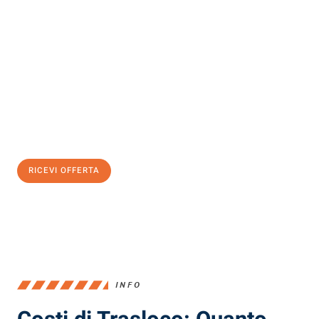
Scopri con Traslochi Milano quanto può essere
facile e senza
stress il tuo trasloco a Milano
. Il nostro team di esperti è pronto
ad assicurarti una transizione senza intoppi nella tua nuova
casa.
Ottieni subito
un'offerta non vincolante
e
risparmia € 100:
RICEVI OFFERTA
0299948957
INFO