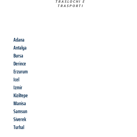
TRASLOCHI E
TRASPORTI​
Adana
Antalya
Bursa
Derince
Erzurum
Icel
Izmir
Kiziltepe
Manisa
Samsun
Siverek
Turhal