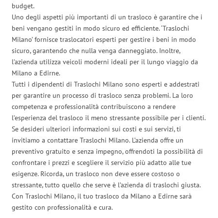
budget.
Uno degli aspetti più importanti di un trasloco è garantire che i
beni vengano gestiti in modo sicuro ed efficiente. ‘Traslochi
Milano’ fornisce traslocatori esperti per gestire i beni in modo
sicuro, garantendo che nulla venga danneggiato. Inoltre,
l’azienda utilizza veicoli moderni ideali per il lungo viaggio da
Milano a Edirne.
Tutti i dipendenti di Traslochi Milano sono esperti e addestrati
per garantire un processo di trasloco senza problemi. La loro
competenza e professionalità contribuiscono a rendere
l’esperienza del trasloco il meno stressante possibile per i clienti.
Se desideri ulteriori informazioni sui costi e sui servizi, ti
invitiamo a contattare Traslochi Milano. L’azienda offre un
preventivo gratuito e senza impegno, offrendoti la possibilità di
confrontare i prezzi e scegliere il servizio più adatto alle tue
esigenze. Ricorda, un trasloco non deve essere costoso o
stressante, tutto quello che serve è l’azienda di traslochi giusta.
Con Traslochi Milano, il tuo trasloco da Milano a Edirne sarà
gestito con professionalità e cura.